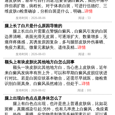
通皮肤病，基本可自行消退;也要警惕白癜风，虽然不痛不
痒但易扩散，病程长。对于体表白斑，可进行伍德灯、三
维皮肤ct检查确诊，分析白斑是什么，明确...
详情
发布时间：2026-08-06
阅读：53
腿上长了白片是什么原因导致的
腿上长出白片需重点警惕白癜风，白癜风引发的白斑
边界清晰、表面光滑无皮屑，可逐渐扩大、数量增多，无
瘙痒疼痛感，其诱发原因复杂，多与腿部皮肤外伤暴晒、
免疫力紊乱、微量元素缺失、遗传及精...
详情
发布时间：2026-08-03
阅读：80
额头上有块皮肤比其他地方白怎么回事
额头一块皮肤比其他地方白，当心患上皮肤病，近年
来白癜风发病率有所上升，可以和早期白癜风皮损症状进
行对比。若是白斑症状基本吻合，还需尽早就医，做检查
识别白斑真身。白癜风虽然难治，但处于...
详情
发布时间：2026-08-02
阅读：101
腿上出现白色点点是身体怎么了
腿上有白色点出现，也许是患上普通皮肤病，比如花
斑癣，真菌感染引起;另外，也有几率患上白癜风，免疫紊
乱、外伤、暴晒、化学物质刺激等多种因素引起。可以通