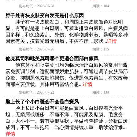
发布时间：2026-07-28
阅读：104
脖子处有块皮肤变白发亮是什么原因
脖子有一块皮肤发白，和周围正常皮肤颜色对比明
显，有可能是患上白斑病，可着重排查白癜风。白癜风病
因多样，和免疫紊乱、外伤、化学物质刺激、暴晒等多种
因素有关，摸着光滑无鳞屑，不痛不痒，形状...
详情
发布时间：2026-07-26
阅读：115
他克莫司和吡美莫司哪个更适合面部白癜风
他克莫司和吡美莫司均为临床治疗白癜风的常用非激
素免疫调节剂，适配面部娇嫩肌肤，可通过调节皮肤局部
免疫、抑制黑色素细胞损伤、促进黑色素再生，有效改善
面部白斑症状。具体用药需结合患...
详情
发布时间：2026-07-22
阅读：134
脸上长了个小白斑会不会是白癜风
脸上长出小白斑有可能是白癜风，白斑摸着光滑平
坦，无鳞屑或斑疹，不痛不痒，可能累及黏膜、毛发变
白，大小不一。若有类似症状，早做检查确诊，分析白斑
成因，不可一味拖延，当心病情持续加重，后续治疗难...
详情