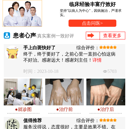
临床经验丰富疗效好
坚持“以病人为中心”，因病施治，严谨求
实。
点击问医>
患者心声
查看更多
/真实案例一致好评
手上白斑快好了
综合评价：
终于，终于要好了，之前心里一直担心怕这病
不好治。感谢远大！感谢刘主任！
详情
时间：2023-10-18
5703
●就诊图
●治疗前
●治疗后
值得推荐
综合评价：
服务没得说，态度很好，主要是效果不错。在