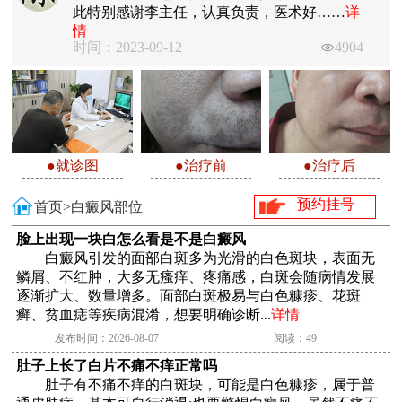
此特别感谢李主任，认真负责，医术好……
详
情
时间：2023-09-12
4904
●就诊图
●治疗前
●治疗后
预约挂号
首页>
白癜风部位
脸上出现一块白怎么看是不是白癜风
白癜风引发的面部白斑多为光滑的白色斑块，表面无
鳞屑、不红肿，大多无瘙痒、疼痛感，白斑会随病情发展
逐渐扩大、数量增多。面部白斑极易与白色糠疹、花斑
癣、贫血痣等疾病混淆，想要明确诊断...
详情
发布时间：2026-08-07
阅读：49
肚子上长了白片不痛不痒正常吗
肚子有不痛不痒的白斑块，可能是白色糠疹，属于普