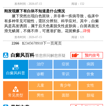
发布时间：2026-07-15
阅读：152
刚发现腋下有白块不知道是什么情况
腋下突然出现白色斑块，并非单一疾病导致，临床中
有多种常见可能性，需区分辨别、科学应对。其中，白癜
风是高发诱因，属于后天色素脱失性皮肤病，白斑表面光
滑无鳞屑，不痛不痒，可逐渐扩散。花斑癣多...
详情
发布时间：2026-07-15
阅读：121
2266
1
2
3
4
5
6
7
8
9
10
下一页
尾页
白癜风百科
预约挂号
/答您所问解您所疑
治疗
症状
病因
白癜风科普
诊断
常识
饮食
儿童
青少年
女性
男性
面部
肢端
常见类型