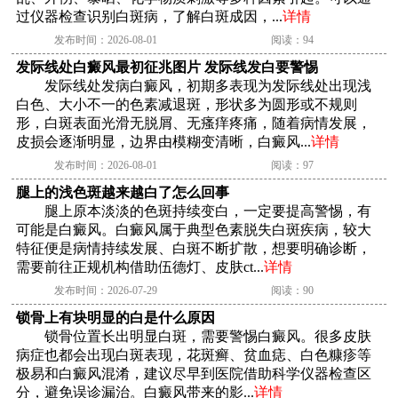
过仪器检查识别白斑病，了解白斑成因，...
详情
发布时间：2026-08-01
阅读：94
发际线处白癜风最初征兆图片 发际线发白要警惕
发际线处发病白癜风，初期多表现为发际线处出现浅
白色、大小不一的色素减退斑，形状多为圆形或不规则
形，白斑表面光滑无脱屑、无瘙痒疼痛，随着病情发展，
皮损会逐渐明显，边界由模糊变清晰，白癜风...
详情
发布时间：2026-08-01
阅读：97
腿上的浅色斑越来越白了怎么回事
腿上原本淡淡的色斑持续变白，一定要提高警惕，有
可能是白癜风。白癜风属于典型色素脱失白斑疾病，较大
特征便是病情持续发展、白斑不断扩散，想要明确诊断，
需要前往正规机构借助伍德灯、皮肤ct...
详情
发布时间：2026-07-29
阅读：90
锁骨上有块明显的白是什么原因
锁骨位置长出明显白斑，需要警惕白癜风。很多皮肤
病症也都会出现白斑表现，花斑癣、贫血痣、白色糠疹等
极易和白癜风混淆，建议尽早到医院借助科学仪器检查区
分，避免误诊漏治。白癜风带来的影...
详情