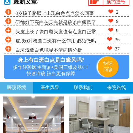
最新文章
预约挂号
/
2
8岁孩子胳膊上出现白色点点怎么回事
9
伍德灯下亮白色荧光就是确诊白癜风了
9
头皮上长了块白斑头发也有点发白正常
吗
36
皮肤ct对检查白斑有什么作用 必须做吗
吗
37
白斑浅蓝白色境界不清病情分析
身上有白斑白点是白癜风吗?
快速
多年经验医生面诊+美国三维皮肤CT
问诊
快速准确 祛白更有保障
医院环境
医生风采
联系我们
来院路线