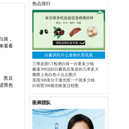
热点排行
白斑，
来看看
白癜风吃什么食物长黑色素
三维皮肤CT检测白斑一次要多少钱
极速308治好白癜风后复发的几率多大
嘴唇上有白色小点点图片
、黑豆
美国308准分子激光照一个斑多少钱
进黑色
白斑照308激光恢复过程图
医师团队