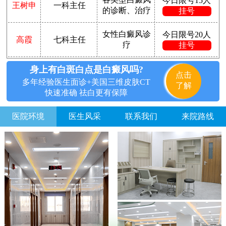
今日限号15人
王树申
一科主任
的诊断、治疗
挂号
女性白癜风诊
今日限号20人
高霞
七科主任
疗
挂号
身上有白斑白点是白癜风吗?
点击
多年经验医生面诊+美国三维皮肤CT
了解
快速准确 祛白更有保障
医院环境
医生风采
联系我们
来院路线
方便说下您的白癜风症状？