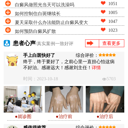
1051
白癜风做照光当天可以洗澡吗
1005
如何控制住白斑继续长
1047
夏天采取什么办法能防止白癜风变大
1023
如何预防白癜风扩散
患者心声
查看更多
/真实案例一致好评
手上白斑快好了
综合评价：
终于，终于要好了，之前心里一直担心怕这病
不好治。感谢远大！感谢刘主任！
详情
时间：2023-10-18
5703
●就诊图
●治疗前
●治疗后
感值得推荐
综合评价：