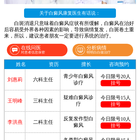
关于白癜风康复医生有话说：
白斑消退只意味着白癜风症状有所缓解，白癜风在治好
后容易受外界各种因素的影响，导致病情复发，白斑卷土重
来，所以，建议患者朋友一定要进行系统的治疗。
在线问医
分析病情
对患者信息保密
明明白白做治疗
姓名
资历
擅长
咨询预约
青少年白癜风
今日限号20人
刘惠莉
六科主任
诊疗
挂号
疑难白癜风诊
今日限号15人
王明峰
三科主任
疗
挂号
反复发作型白
今日限号10人
李洪燕
二科主任
癜风
挂号
各类型白癜风