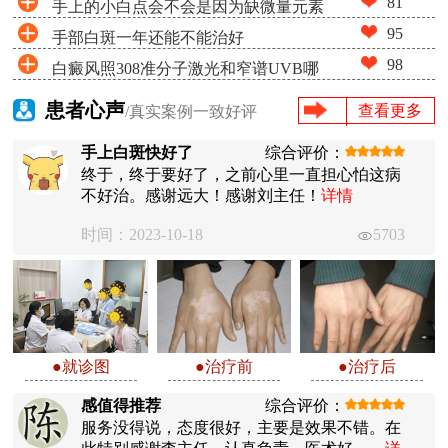
81
手上的小白点会不会是因为缺微量元素
95
手部白斑一年还能不能治好
引起的
98
白癜风照308准分子激光和窄谱UVB哪
个更好
患者心声
查看更多
/真实案例一致好评
手上白斑快好了
综合评价：
终于，终于要好了，之前心里一直担心怕这病
不好治。感谢远大！感谢刘主任！
详情
时间：2023-10-18
5703
●就诊图
●治疗前
●治疗后
感值得推荐
综合评价：
服务没得说，态度很好，主要是效果不错。在