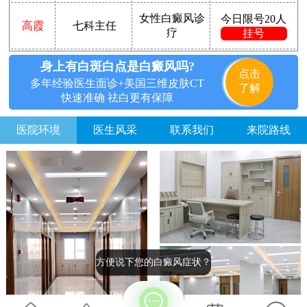
女性白癜风诊
今日限号20人
高霞
七科主任
疗
挂号
身上有白斑白点是白癜风吗?
点击
多年经验医生面诊+美国三维皮肤CT
了解
快速准确 祛白更有保障
医院环境
医生风采
联系我们
来院路线
方便说下您的白癜风症状？