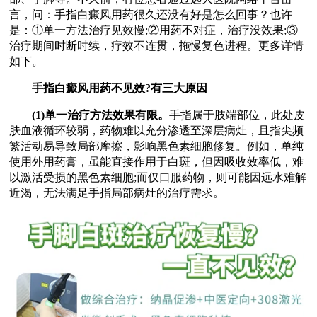
言，问：手指白癜风用药很久还没有好是怎么回事？也许
是：①单一方法治疗见效慢;②用药不对症，治疗没效果;③
治疗期间时断时续，疗效不连贯，拖慢复色进程。更多详情
如下。
手指白癜风用药不见效?有三大原因
(1)单一治疗方法效果有限。
手指属于肢端部位，此处皮
肤血液循环较弱，药物难以充分渗透至深层病灶，且指尖频
繁活动易导致局部摩擦，影响黑色素细胞修复。例如，单纯
使用外用药膏，虽能直接作用于白斑，但因吸收效率低，难
以激活受损的黑色素细胞;而仅口服药物，则可能因远水难解
近渴，无法满足手指局部病灶的治疗需求。