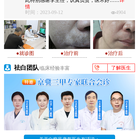
此特别感谢李主任，认真负责，医术好……
详
情
时间：2023-09-12
4904
●就诊图
●治疗前
●治疗后
祛白团队
了解医生
/临床经验丰富