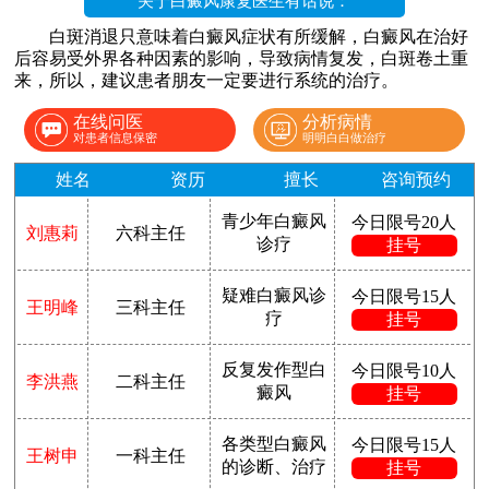
关于白癜风康复医生有话说：
白斑消退只意味着白癜风症状有所缓解，白癜风在治好
后容易受外界各种因素的影响，导致病情复发，白斑卷土重
来，所以，建议患者朋友一定要进行系统的治疗。
在线问医
分析病情
对患者信息保密
明明白白做治疗
姓名
资历
擅长
咨询预约
青少年白癜风
今日限号20人
刘惠莉
六科主任
诊疗
挂号
疑难白癜风诊
今日限号15人
王明峰
三科主任
疗
挂号
反复发作型白
今日限号10人
李洪燕
二科主任
癜风
挂号
各类型白癜风
今日限号15人
王树申
一科主任
的诊断、治疗
挂号