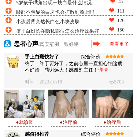
45
5岁孩子嘴角出现一块白是什么情况
111
腰部不明显的白斑也会扩散到脸上吗
126
小孩后背突然长白色小块皮肤
150
孩子白斑长在隐私部位怎么治疗效果好
患者心声
查看更多
/真实案例一致好评
手上白斑快好了
综合评价：
终于，终于要好了，之前心里一直担心怕这病
不好治。感谢远大！感谢刘主任！
详情
时间：2023-10-18
5703
●就诊图
●治疗前
●治疗后
感值得推荐
综合评价：