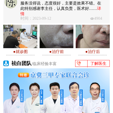
服务没得说，态度很好，主要是效果不错。在
此特别感谢李主任，认真负责，医术好……
详
情
时间：2023-09-12
4904
●就诊图
●治疗前
●治疗后
祛白团队
了解医生
/临床经验丰富