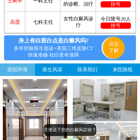
王树申
一科主任
的诊断、治疗
挂号
女性白癜风诊
今日限号20人
高霞
七科主任
疗
挂号
身上有白斑白点是白癜风吗?
点击
多年经验医生面诊+美国三维皮肤CT
了解
快速准确 祛白更有保障
医院环境
医生风采
联系我们
来院路线
方便说下您的白癜风症状？