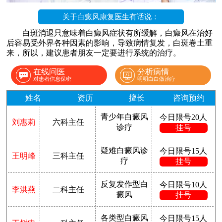
关于白癜风康复医生有话说：
白斑消退只意味着白癜风症状有所缓解，白癜风在治好
后容易受外界各种因素的影响，导致病情复发，白斑卷土重
来，所以，建议患者朋友一定要进行系统的治疗。
在线问医
分析病情
对患者信息保密
明明白白做治疗
姓名
资历
擅长
咨询预约
青少年白癜风
今日限号20人
刘惠莉
六科主任
诊疗
挂号
疑难白癜风诊
今日限号15人
王明峰
三科主任
疗
挂号
反复发作型白
今日限号10人
李洪燕
二科主任
癜风
挂号
各类型白癜风
今日限号15人