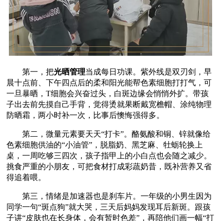
第一，把
光晒管理
当成每日功课。紫外线是双刃剑，早
晨十点前、下午四点后的柔和阳光能帮色素细胞打打气，可
一旦暴晒，T细胞会兴奋过头，白斑边缘会悄悄外扩。带孩
子出去前先摸自己手背，觉得烫就果断戴宽檐帽、涂纯物理
防晒霜，两小时补一次，比事后懊悔强得多。
第二，微量元素要天天“打卡”。酪氨酸和铜、锌就像给
色素细胞供油的“小油管”，脱脂奶、黑芝麻、牡蛎轮换上
桌，一周吃够三四次，孩子指甲上的小白点也会随之减少。
挑食严重的小朋友，可把食材打成彩蔬奶昔，既补营养又省
得追着喂。
第三，情绪是加速器也是刹车片。一年级的小男生因为
同学一句“斑点狗”就大哭，三天后妈妈发现耳后新斑。跟孩
子讲“皮肤也在长身体，会有暂时色差”，再陪他们画一幅“打