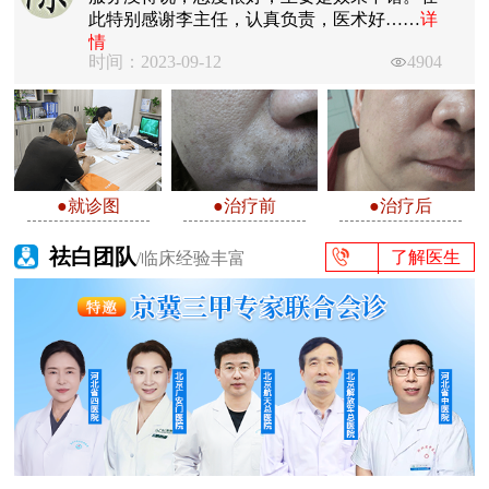
此特别感谢李主任，认真负责，医术好……
详
情
时间：2023-09-12
4904
●就诊图
●治疗前
●治疗后
祛白团队
了解医生
/临床经验丰富