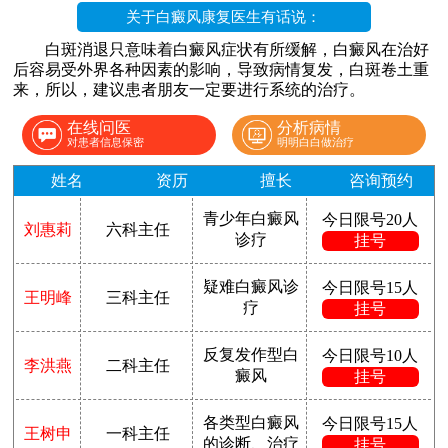
关于白癜风康复医生有话说：
白斑消退只意味着白癜风症状有所缓解，白癜风在治好
后容易受外界各种因素的影响，导致病情复发，白斑卷土重
来，所以，建议患者朋友一定要进行系统的治疗。
在线问医
分析病情
对患者信息保密
明明白白做治疗
姓名
资历
擅长
咨询预约
青少年白癜风
今日限号20人
刘惠莉
六科主任
诊疗
挂号
疑难白癜风诊
今日限号15人
王明峰
三科主任
疗
挂号
反复发作型白
今日限号10人
李洪燕
二科主任
癜风
挂号
各类型白癜风
今日限号15人
王树申
一科主任
的诊断、治疗
挂号