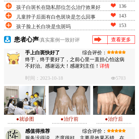
136
孩子白斑长在隐私部位怎么治疗效果好
143
儿童脖子后面有白色斑块是怎么回事
153
孩子脸上长白块是虫斑吗
患者心声
查看更多
/真实案例一致好评
手上白斑快好了
综合评价：
终于，终于要好了，之前心里一直担心怕这病
不好治。感谢远大！感谢刘主任！
详情
时间：2023-10-18
5703
●就诊图
●治疗前
●治疗后
感值得推荐
综合评价：
服务没得说，态度很好，主要是效果不错。在