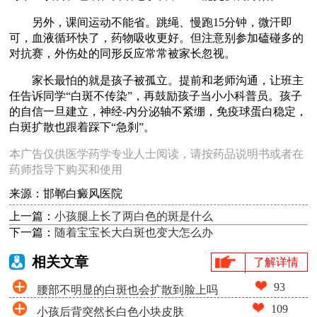
另外，课间运动不能省。跳绳、慢跑15分钟，微汗即
可，血液循环快了，药物吸收更好。但注意别参加磕碰多的
对抗赛，外伤处的同形反应常常被家长忽视。
家长最怕的就是孩子被孤立。提前和老师沟通，让班主
任告诉同学“白斑不传染”，再鼓励孩子当小小科普员。孩子
的自信一旦建立，神经-内分泌轴不紧绷，免疫球蛋白稳定，
白斑扩散也跟着踩下“急刹”。
本广告仅供医学药学专业人士阅读，请按药品说明书或者在
药师指导下购买和使用
来源：邯郸白癜风医院
上一篇：
小孩腿上长了两白色的斑是什么
下一篇：
随着宝宝长大白斑也变大怎么办
相关文章
了解详情
93
腰部不明显的白斑也会扩散到脸上吗
109
小孩后背突然长白色小块皮肤