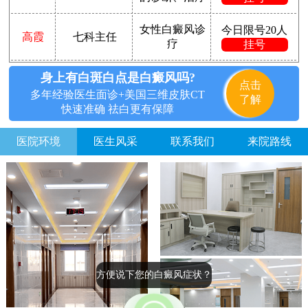
女性白癜风诊
今日限号20人
高霞
七科主任
疗
挂号
身上有白斑白点是白癜风吗?
点击
多年经验医生面诊+美国三维皮肤CT
了解
快速准确 祛白更有保障
医院环境
医生风采
联系我们
来院路线
方便说下您的白癜风症状？