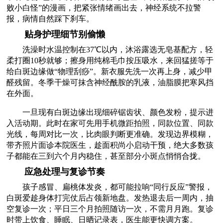
败小白怪”的漫画，把紧张情绪画出去，神经系统不拉警
报，病情自然踩下刹车。
贴身护理细节别偷懒
洗澡时水温控制在37℃以内，沐浴露选无皂基配方，轻
柔打圈10秒就够；擦身用纯棉毛巾按压吸水，来回猛搓等于
给白斑边缘做“物理刮痧”。新衣服先洗一次再上身，减少甲
醛残留。冬季干燥可抹含神经酰胺的乳液，油脂膜把寒风挡
在外面。
一旦现有白斑边缘出现细碎锯齿状、颜色发粉，提示进
入活动期。此时在家可先用手机微距拍照，同款位置、同款
光线，每周对比一次，比肉眼判断更准确。发现边界模糊，
带齐照片面诊本院医生，趁面积尚小启动干预，绝大多数孩
子都能在三到六个月内稳住，甚至部分小斑点悄悄合拢。
应急处理与复诊节奏
孩子感冒、扁桃体发炎，都可能拉响“同行反应”警报，
白斑爱趁身体打完仗后占领新地盘。发热退去后一周内，抽
空复诊一次；平日三个月拍照随访一次，不需月月跑。复诊
时带上饮食、睡眠、日晒记录表，医生能更快调方案。