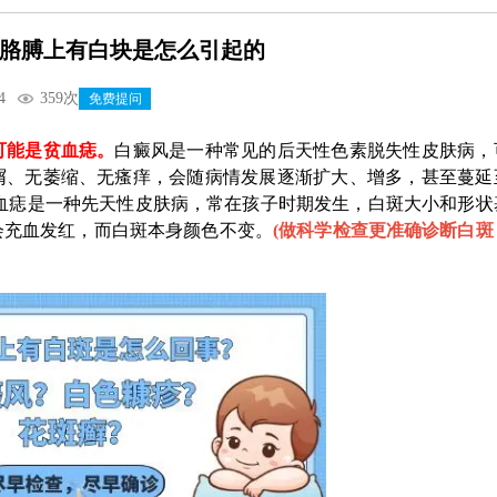
胳膊上有白块是怎么引起的
4
359次
免费提问
能是贫血痣。
白癜风是一种常见的后天性色素脱失性皮肤病，
屑、无萎缩、无瘙痒，会随病情发展逐渐扩大、增多，甚至蔓延
血痣是一种先天性皮肤病，常在孩子时期发生，白斑大小和形状
会充血发红，而白斑本身颜色不变。
(
做科学检查更准确诊断白斑