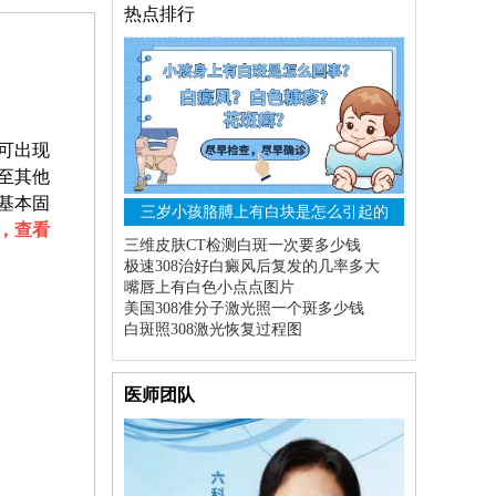
热点排行
可出现
至其他
基本固
三岁小孩胳膊上有白块是怎么引起的
，查看
三维皮肤CT检测白斑一次要多少钱
极速308治好白癜风后复发的几率多大
嘴唇上有白色小点点图片
美国308准分子激光照一个斑多少钱
白斑照308激光恢复过程图
医师团队