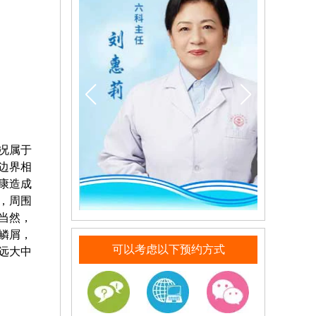
况属于
边界相
康造成
，周围
当然，
鳞屑，
可以考虑以下预约方式
远大中