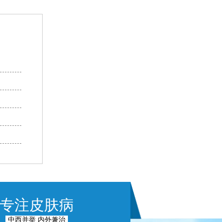
专注皮肤病
中西并举 内外兼治