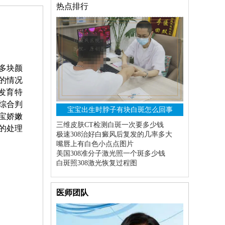
热点排行
多块颜
的情况
发育特
综合判
宝宝出生时脖子有块白斑怎么回事
宝娇嫩
三维皮肤CT检测白斑一次要多少钱
的处理
极速308治好白癜风后复发的几率多大
嘴唇上有白色小点点图片
美国308准分子激光照一个斑多少钱
白斑照308激光恢复过程图
医师团队