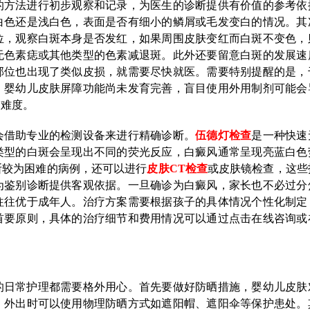
的方法进行初步观察和记录，为医生的诊断提供有价值的参考依
白色还是浅白色，表面是否有细小的鳞屑或毛发变白的情况。其
位，观察白斑本身是否发红，如果周围皮肤变红而白斑不变色，
无色素痣或其他类型的色素减退斑。此外还要留意白斑的发展速
部位也出现了类似皮损，就需要尽快就医。需要特别提醒的是，
，婴幼儿皮肤屏障功能尚未发育完善，盲目使用外用制剂可能会
加难度。
会借助专业的检测设备来进行精确诊断。
伍德灯检查
是一种快速
类型的白斑会呈现出不同的荧光反应，白癜风通常呈现亮蓝白色
断较为困难的病例，还可以进行
皮肤CT检查
或皮肤镜检查，这些
为鉴别诊断提供客观依据。一旦确诊为白癜风，家长也不必过分
往往优于成年人。治疗方案需要根据孩子的具体情况个性化制定
首要原则，具体的治疗细节和费用情况可以通过点击在线咨询或
的日常护理都需要格外用心。首先要做好防晒措施，婴幼儿皮肤
，外出时可以使用物理防晒方式如遮阳帽、遮阳伞等保护患处。