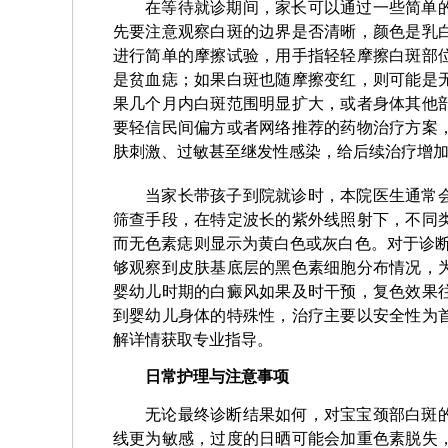
在等待就诊期间，家长可以通过一些简单
先要注意观察白斑的边界是否清晰，颜色是乳
进行简单的摩擦试验，用手指轻轻摩擦白斑部
是贫血痣；如果白斑也随摩擦变红，则可能是
果几个月内白斑范围明显扩大，或者身体其他
要轻信民间偏方或者网络推荐的药物治疗方案
肤刺激、过敏甚至继发性感染，给后续治疗增
当家长带孩子到院就诊时，本院医生通常
筛查手段，在特定波长的紫外线照射下，不同
而无色素痣则显示为黄白色或灰白色。对于诊
够观察到皮肤基底层的黑色素细胞分布情况，
婴幼儿时期的白癜风如果及时干预，复色效果
到婴幼儿身体的特殊性，治疗主要以安全性为
解详情获取专业指导。
日常护理与注意事项
无论最终诊断结果如何，对宝宝颈部白斑
线更为敏感，过度的日晒可能会加重色素脱失