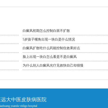
白癜风初期怎么控制白斑不扩散
5岁孩子嘴角出现一块白是什么情况
白癜风扩散吃什么药能控制住效果好点
脸上出现一块白怎么看是不是白癜风
为什么别人白癜风光疗见效快自己却很慢
庄远大中医皮肤病医院
iazhuang yuanda vitiligo hospital