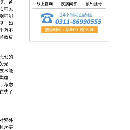
据。首
线上咨询
疾病问答
预约挂号
次可以
则可能
度，如
千万不
导致皮
无创的
荧光，
技术能
焦虑，
，考虑
在线了
对紫外
其次要