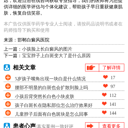
虑，欢迎点击在线咨询获取专业指导，我们的医师将为您提
供详细的医学评估与个体化建议，帮助孩子早日重获健康肌
肤，恢复自信笑容。
本广告仅供医学药学专业人士阅读，请按药品说明书或者在
药师指导下购买和使用
来源：邯郸白癜风医院
上一篇：
小孩脸上长白癜风的图片
下一篇：
宝宝脖子上白斑变大了是什么原因
相关文章
了解详情
17
5岁孩子嘴角出现一块白是什么情况
97
腰部不明显的白斑也会扩散到脸上吗
112
小孩后背突然长白色小块皮肤
141
孩子白斑长在隐私部位怎么治疗效果好
144
儿童脖子后面有白色斑块是怎么回事
患者心声
查看更多
/真实案例一致好评