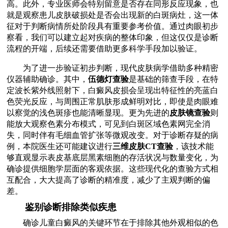
高。此外，专业医师会特别留意是否存在同形反应现象，也
就是观察患儿皮肤破损处是否会出现新的白斑病灶，这一体
征对于判断病情所处阶段具有重要参考价值。通过肉眼初步
察看，我们可以建立起对疾病的整体印象，但这仅仅是诊断
流程的开端，后续还需要借助更多科学手段加以验证。
为了进一步验证初步判断，现代皮肤病学借助多种精密
仪器辅助确诊。其中，
伍德灯查验
是基础的筛查手段，在特
定波长紫外线照射下，白癜风皮损会呈现出特征性的亮蓝白
色荧光反应，与周围正常肌肤形成鲜明对比，即使是肉眼难
以察觉的浅色斑疹也能清晰显现。更为先进的
皮肤镜查验
则
能放大观察色素分布模式，可见到白斑区域色素网完全消
失，同时伴有毛细血管扩张等微观改变。对于诊断存疑的病
例，本院医生还可能建议进行
三维皮肤CT查验
，该技术能
够直观显示表皮基底层黑素细胞的存活状况与数量变化，为
确诊提供细胞学层面的客观依据。这些现代化的查验方式相
互配合，大大提高了诊断的精准度，减少了主观判断的偏
差。
鉴别诊断排除类似疾患
确诊儿童白癜风的关键环节在于排除其他外观相似的色