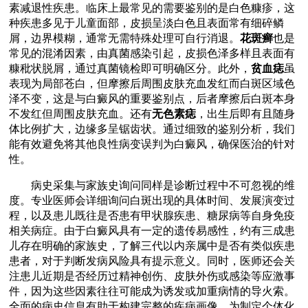
素减退性疾患。临床上最常见的需要鉴别的是白色糠疹，这
种疾患多见于儿童面部，皮损呈淡白色且表面常有细碎鳞
屑，边界模糊，通常无需特殊处理可自行消退。
花斑癣
也是
常见的混淆因素，由真菌感染引起，皮损色泽多样且表面有
糠秕状脱屑，通过真菌镜检即可明确区分。此外，
贫血痣
虽
表现为局部苍白，但摩擦后周围皮肤充血发红而白斑区域色
泽不变，这是与白癜风的重要鉴别点，后者摩擦后白斑本身
不发红但周围皮肤充血。还有
无色素痣
，出生后即有且随身
体比例扩大，边缘多呈锯齿状。通过细致的鉴别分析，我们
能有效避免将其他良性病变误判为白癜风，确保医治的针对
性。
病史采集与家族史询问同样是诊断过程中不可忽视的维
度。专业医师会详细询问白斑出现的具体时间、发展演变过
程，以及患儿既往是否患有甲状腺疾患、糖尿病等自身免疫
相关病症。由于白癜风具有一定的遗传易感性，约有三成患
儿存在明确的家族史，了解三代以内亲属中是否有类似疾患
患者，对于判断发病风险具有提示意义。同时，医师还会关
注患儿近期是否经历过精神创伤、皮肤外伤或感染等应激事
件，因为这些因素往往可能成为诱发或加重病情的导火索。
全面的病史信息有助于构建完整的疾病画像，为制定个体化