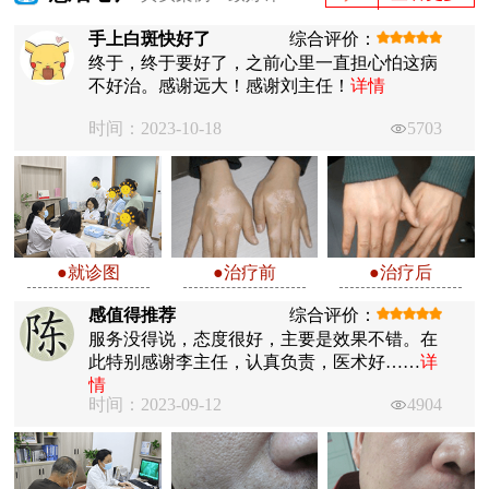
手上白斑快好了
综合评价：
终于，终于要好了，之前心里一直担心怕这病
不好治。感谢远大！感谢刘主任！
详情
时间：2023-10-18
5703
●就诊图
●治疗前
●治疗后
感值得推荐
综合评价：
服务没得说，态度很好，主要是效果不错。在
此特别感谢李主任，认真负责，医术好……
详
情
时间：2023-09-12
4904