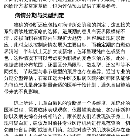
的诊疗方案奠定基础，也为评估预后提供了重要参考。
病情分期与类型判定
准确的诊断还应包括对病情所处阶段的判定，这直接关
系到后续处置策略的选择。
进展期
的患儿白斑界限模糊不
清，皮损面积在短期内呈现扩大趋势，且容易出现同形反
应，此时应以控制病情发展为主要目标。而
稳定期
的白斑边
界清晰，半年以上无扩大或新增，色泽呈现纯白色或瓷白
色，这种情况下可以考虑更为积极的复色医治方案。此外，
根据皮损分布范围，还需区分局限型、散发型、泛发型等不
同类别，节段型与非节段型的预后也存在差异。通过专业的
分期分型评估，石家庄远大中医皮肤病医院的医师团队能够
为每位患儿量身定制最合适的医学干预计划，避免盲目施治
带来的不良影响。
综上所述，儿童白癜风的诊断是一个多维度、系统化的
医学过程，需要临床表现观察、仪器辅助查验、鉴别诊断排
除以及病史综合分析相结合。家长朋友们若发现孩子身上出
现可疑白斑，建议及时前往专业医疗机构进行规范查验，切
勿自行盲目判断或随意用药。如您对孩子的肌肤状况存在疑