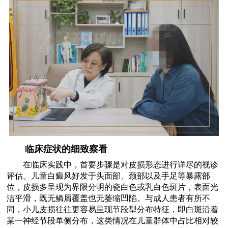
临床症状的细致察看
在临床实践中，首要步骤是对皮损形态进行详尽的视诊
评估。儿童白癜风好发于头面部、颈部以及手足等暴露部
位，皮损多呈现为界限分明的瓷白色或乳白色斑片，表面光
洁平滑，既无鳞屑覆盖也无萎缩凹陷。与成人患者有所不
同，小儿皮损往往更容易呈现节段型分布特征，即白斑沿着
某一神经节段单侧分布，这类情况在儿童群体中占比相对较