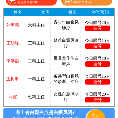
对患者信息保密
明明白白做治疗
姓名
资历
擅长
咨询预约
青少年白癜风
今日限号20人
刘惠莉
六科主任
诊疗
挂号
疑难白癜风诊
今日限号15人
王明峰
三科主任
疗
挂号
反复发作型白
今日限号10人
李洪燕
二科主任
癜风
挂号
各类型白癜风
今日限号15人
王树申
一科主任
的诊断、治疗
挂号
女性白癜风诊
今日限号20人
高霞
七科主任
疗
挂号
身上有白斑白点是白癜风吗?
点击