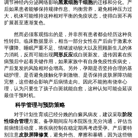
调节神经内分泌网络影响
黑素细胞干细胞
的迁移和分化。产
后如果患者能够保持规律作息、均衡营养，避免精神压力过
大，机体可能维持这种相对平衡的免疫状态，使得白斑不再
扩展甚至逐渐复色。
然而必须客观指出的是，并非所有患者都会经历这种良
性转归。临床数据显示，相当一部分女性在产后由于激素水
平骤降、睡眠严重不足、情绪波动较大以及照顾新生儿的体
力消耗，反而可能出现
同形反应
或白斑新发。遗传因素在疾
病预后中起着关键作用，如果家族中有自身免疫性疾病史，
产后复发的风险相对会增高。另外，孕期是否坚持合理的基
础护理、是否避免接触化学刺激物、是否保持皮肤屏障功能
完整，这些都会影响产后病情走向。因此不能抱有侥幸心
理，认为只要生了孩子白斑就能自愈，这种认知可能会延误
最佳干预时机。
科学管理与预防策略
对于计划生育或已经分娩的白癜风病友，建议采取
阶段
性综合管理
方案。备孕期间应与本院医生充分沟通，评估当
前病情活动度，将疾病控制在稳定期再考虑受孕。产后要特
别注意
皮肤屏障修复
，避免外伤、摩擦和暴晒，因为这些物