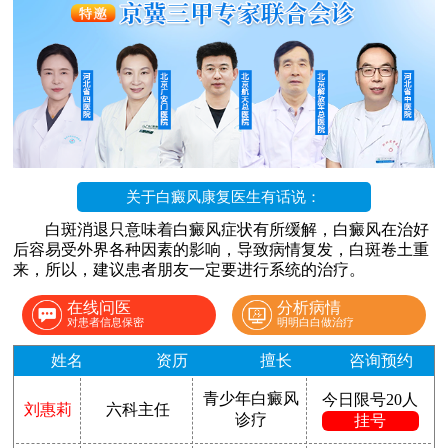
关于白癜风康复医生有话说：
白斑消退只意味着白癜风症状有所缓解，白癜风在治好
后容易受外界各种因素的影响，导致病情复发，白斑卷土重
来，所以，建议患者朋友一定要进行系统的治疗。
在线问医
分析病情
对患者信息保密
明明白白做治疗
姓名
资历
擅长
咨询预约
青少年白癜风
今日限号20人
刘惠莉
六科主任
诊疗
挂号