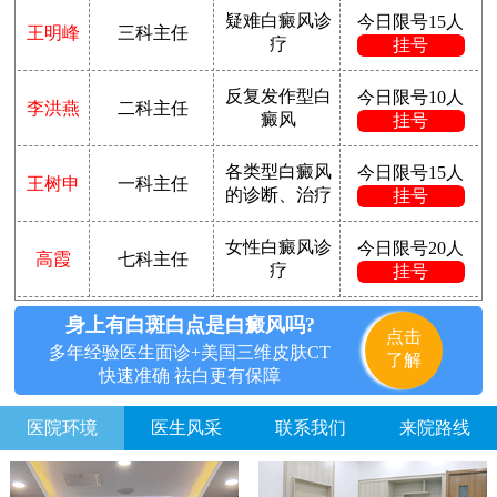
疑难白癜风诊
今日限号15人
王明峰
三科主任
疗
挂号
反复发作型白
今日限号10人
李洪燕
二科主任
癜风
挂号
各类型白癜风
今日限号15人
王树申
一科主任
的诊断、治疗
挂号
女性白癜风诊
今日限号20人
高霞
七科主任
疗
挂号
身上有白斑白点是白癜风吗?
点击
多年经验医生面诊+美国三维皮肤CT
了解
快速准确 祛白更有保障
医院环境
医生风采
联系我们
来院路线