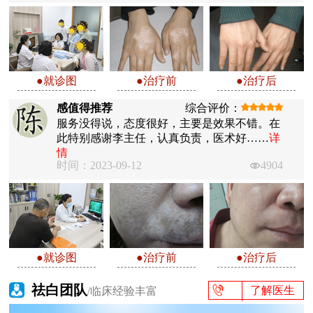
●就诊图
●治疗前
●治疗后
感值得推荐
综合评价：
服务没得说，态度很好，主要是效果不错。在
此特别感谢李主任，认真负责，医术好……
详
情
时间：2023-09-12
4904
●就诊图
●治疗前
●治疗后
祛白团队
了解医生
/临床经验丰富