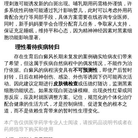
理刺激可能诱发新的白斑出现。哺乳期用药需格外谨慎，许
多系统性药物可能通过乳汁影响婴儿，此时可以考虑外用药
膏配合光疗等局部手段，具体方案需要在线咨询专业医师。
同时，新手妈妈要学会合理分配育儿任务，争取家人支持，
保证充足睡眠，维持平和心态，因为精神神经因素对黑素细
胞功能影响显著。
理性看待疾病转归
存在生育后白癜风长期未复发的案例确实给病友们带来
了希望，但这属于疾病自然病程中的偶发情况，不能作为治
疗依据。白癜风的病程演变具有
不可预测性
，即使产后暂时
好转，日后在精神创伤、感染、外伤等诱因下仍可能再次活
动。因此建议定期进行
皮肤镜检查
或伍德灯随访，监测黑素
细胞功能状态。如果发现白斑边缘模糊、出现炎性红晕或同
形反应，应及时就医调整方案。记住，规范化的个体化治疗
配合健康的生活方式，才是控制病情、促进复色的根本之
道，而不是依赖生育带来的暂时性生理变化。
本广告仅供医学药学专业人士阅读，请按药品说明书或者在
药师指导下购买和使用