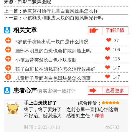
来源：邯郸白癜风医院
上一篇：
他克莫司治疗儿童白癜风效果怎么样
下一篇：
小孩额头和眼皮大块的白癜风照光行吗
相关文章
了解详情
37
5岁孩子嘴角出现一块白是什么情况
106
腰部不明显的白斑也会扩散到脸上吗
125
小孩后背突然长白色小块皮肤
147
孩子白斑长在隐私部位怎么治疗效果好
147
儿童脖子后面有白色斑块是怎么回事
患者心声
查看更多
/真实案例一致好评
手上白斑快好了
综合评价：
终于，终于要好了，之前心里一直担心怕这病
不好治。感谢远大！感谢刘主任！
详情
时间：2023-10-18
5703