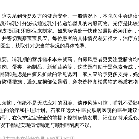
，这关系到母婴双方的健康安全。一般情况下，本院医生会建议
能影响乳汁分泌或通过乳汁传递给婴儿的内服药物。光疗是比较
据皮损面积和部位来制定。如果病情处于快速发展期必须用药，
，并密切观察宝宝反应。每位患者的具体情况差异很大，治疗方
业医生，获取针对您当前状况的具体指导。
重要。哺乳期的营养需求本来就高，白癜风患者更要注意膳食均
瘦肉、蛋类、奶制品、新鲜蔬菜等，这些既有助于黑色素合成，
抑郁和焦虑是白癜风扩散的常见诱因，家人应给予更多支持，妈
好防晒措施，避免皮损部位暴晒，穿衣选择宽松柔软的棉质衣物
人烦恼，但绝不是无法应对的困境。遗传风险可控，哺乳不受影
理的治疗和护理计划。石家庄远大中医皮肤病医院的医生建议
分型，在保护宝宝安全的前提下控制病情发展。记住保持乐观心
情况下都能实现病情稳定与顺利哺乳两不误。
说明书或者在药师指导下购买和使用