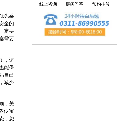
线上咨询
疾病问答
预约挂号
优先采
安全的
一定要
案需要
衡，适
也能保
妈自己
，减少
响，关
各位宝
态，您