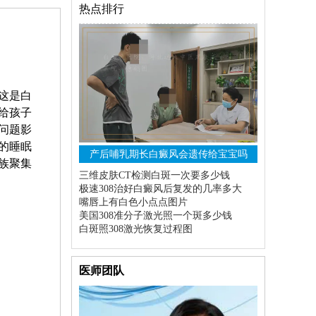
热点排行
这是白
给孩子
问题影
的睡眠
产后哺乳期长白癜风会遗传给宝宝吗
族聚集
三维皮肤CT检测白斑一次要多少钱
极速308治好白癜风后复发的几率多大
嘴唇上有白色小点点图片
美国308准分子激光照一个斑多少钱
白斑照308激光恢复过程图
医师团队