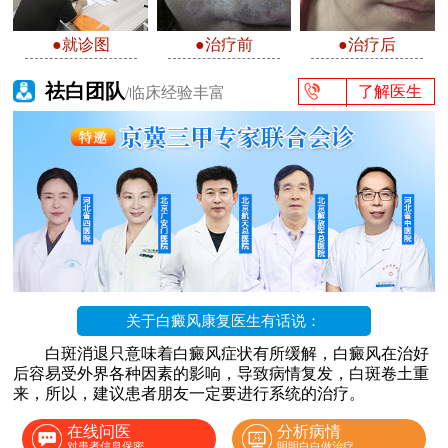
●就诊图
●治疗前
●治疗后
祛白团队
了解医生
/临床经验丰富
关于白癜风康复医生有话说：
白斑消退只意味着白癜风症状有所缓解，白癜风在治好
后容易受外界各种因素的影响，导致病情复发，白斑卷土重
来，所以，建议患者朋友一定要进行系统的治疗。
在线问医
分析病情
对患者信息保密
明明白白做治疗