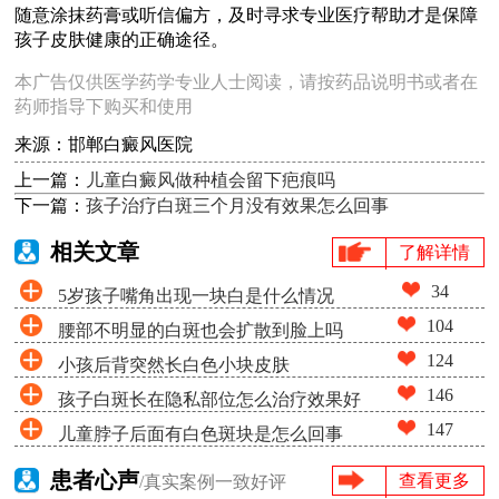
随意涂抹药膏或听信偏方，及时寻求专业医疗帮助才是保障
孩子皮肤健康的正确途径。
本广告仅供医学药学专业人士阅读，请按药品说明书或者在
药师指导下购买和使用
来源：邯郸白癜风医院
上一篇：
儿童白癜风做种植会留下疤痕吗
下一篇：
孩子治疗白斑三个月没有效果怎么回事
相关文章
了解详情
34
5岁孩子嘴角出现一块白是什么情况
104
腰部不明显的白斑也会扩散到脸上吗
124
小孩后背突然长白色小块皮肤
146
孩子白斑长在隐私部位怎么治疗效果好
147
儿童脖子后面有白色斑块是怎么回事
患者心声
查看更多
/真实案例一致好评