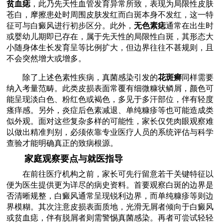
贫血痣
，此乃先天性血管发育异常所致，表现为局限性皮肤
苍白，摩擦患处时周围皮肤发红而白斑本身不发红，这一特
征可与白癜风进行初步区分。此外，
无色素痣
通常在出生时
或婴幼儿期即已存在，属于先天性的局限性白斑，其形态大
小随身体生长发育呈等比例扩大，但边界往往不甚规则，且
不会突然增大或增多。
除了上述色素性疾病，真菌感染引发的
花斑癣
同样需要
纳入考量范畴。此类皮损表面常覆有细微糠状鳞屑，颜色可
能呈现淡白色、粉红色或褐色，多见于多汗部位，伴有轻度
瘙痒感。另外，炎症后色素减退、单纯糠疹等也可能造成类
似外观。面对这些复杂多样的可能性，家长仅凭肉眼观察难
以做出精准判别，必须依靠专业医疗人员的系统评估与科学
查验才能明确真正的致病根源。
家庭观察要点与就医指导
在前往医疗机构之前，家长可先行留意若干关键特征以
便为医生提供更为详尽的病史资料。首要观察白斑的边界是
否清晰规整，白癜风通常呈现锐利边界，而单纯糠疹等则边
界模糊。其次注意皮损表面质地，光滑无屑者倾向于白癜风
或贫血痣，伴有脱屑者则需警惕真菌感染。再者可尝试轻轻