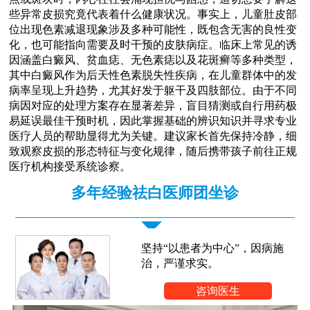
些异常皮损究竟代表着什么健康状况。事实上，儿童肚皮部
位出现色素减退现象涉及多种可能性，既包含无害的良性变
化，也可能指向需要及时干预的皮肤病症。临床上常见的诱
因涵盖白癜风、贫血痣、无色素痣以及花斑癣等多种类型，
其中白癜风作为后天性色素脱失性疾病，在儿童群体中的发
病率呈现上升趋势，尤其好发于躯干及四肢部位。由于不同
病因对应的处理方案存在显著差异，盲目猜测或自行用药极
易延误最佳干预时机，因此掌握基础的辨识知识并寻求专业
医疗人员的帮助显得尤为关键。建议家长首先保持冷静，细
致观察皮损的形态特征与变化规律，随后携带孩子前往正规
医疗机构接受系统诊察。
多年经验祛白医师团坐诊
坚持“以患者为中心”，因病施
治，严谨求实。
咨询医生