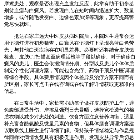
摩擦患处，观察是否出现充血发红反应，此举有助于初步鉴
别贫血痣与白癜风。若发现白点在短时间内迅速扩大、数量
增多，或伴随毛发变白、边缘色素加深等现象，更应提高警
觉尽快就医。
抵达石家庄远大中医皮肤病医院后，本院医生通常会运
用伍德灯进行初步筛查，白癜风在伍德灯下呈现亮蓝白色荧
光，与其他白斑疾病存在明显差异。必要时还将结合皮肤镜
检查、皮肤CT扫描甚至病理活检等手段以确诊。对于确诊白
癜风的患儿，医生会依据病情分期、分型以及患儿个体体质
制定个性化调理方案，可能包含光疗、药物干预及中医调理
等综合手段。具体费用情况因个体差异及治疗方案不同而有
所区别，家长可点击在线咨询或在线了解详情获取更精准的
信息。
在日常生活中，家长需协助孩子做好皮肤防护工作，避
免腹部遭受外伤、摩擦及强烈日光暴晒，选择宽松透气的棉
质衣物以减少对患处的刺激。饮食方面注意营养均衡，适量
补充富含酪氨酸及微量元素的食物，但具体膳食调理方案建
议联系线上医生进行详细了解。保持孩子情绪稳定与作息规
律同样对病情恢复具有积极促进作用。发现皮肤异常后切忌