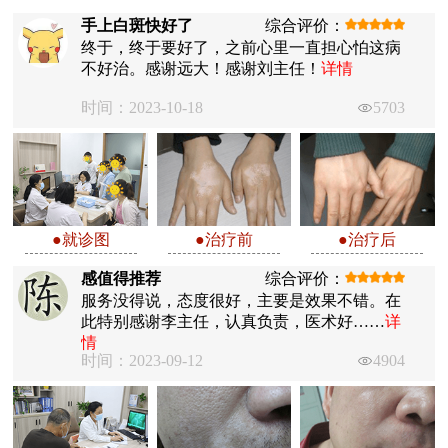
手上白斑快好了
综合评价：
终于，终于要好了，之前心里一直担心怕这病
不好治。感谢远大！感谢刘主任！
详情
时间：2023-10-18
5703
●就诊图
●治疗前
●治疗后
感值得推荐
综合评价：
服务没得说，态度很好，主要是效果不错。在
此特别感谢李主任，认真负责，医术好……
详
情
时间：2023-09-12
4904