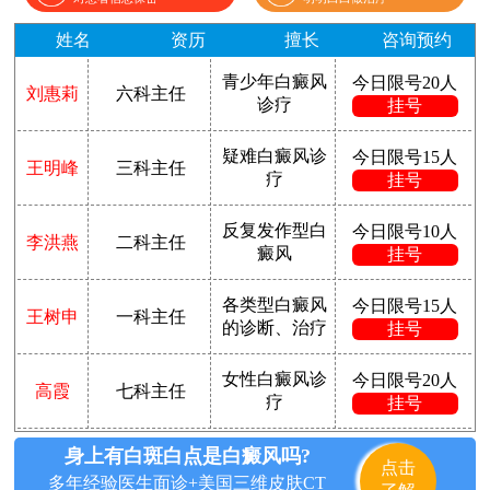
姓名
资历
擅长
咨询预约
青少年白癜风
今日限号20人
刘惠莉
六科主任
诊疗
挂号
疑难白癜风诊
今日限号15人
王明峰
三科主任
疗
挂号
反复发作型白
今日限号10人
李洪燕
二科主任
癜风
挂号
各类型白癜风
今日限号15人
王树申
一科主任
的诊断、治疗
挂号
女性白癜风诊
今日限号20人
高霞
七科主任
疗
挂号
身上有白斑白点是白癜风吗?
点击
多年经验医生面诊+美国三维皮肤CT