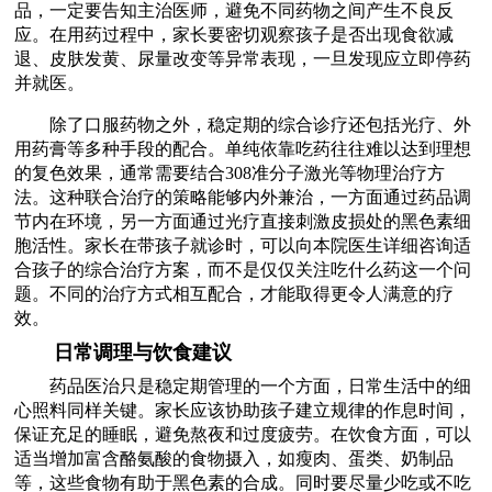
品，一定要告知主治医师，避免不同药物之间产生不良反
应。在用药过程中，家长要密切观察孩子是否出现食欲减
退、皮肤发黄、尿量改变等异常表现，一旦发现应立即停药
并就医。
除了口服药物之外，稳定期的综合诊疗还包括光疗、外
用药膏等多种手段的配合。单纯依靠吃药往往难以达到理想
的复色效果，通常需要结合308准分子激光等物理治疗方
法。这种联合治疗的策略能够内外兼治，一方面通过药品调
节内在环境，另一方面通过光疗直接刺激皮损处的黑色素细
胞活性。家长在带孩子就诊时，可以向本院医生详细咨询适
合孩子的综合治疗方案，而不是仅仅关注吃什么药这一个问
题。不同的治疗方式相互配合，才能取得更令人满意的疗
效。
日常调理与饮食建议
药品医治只是稳定期管理的一个方面，日常生活中的细
心照料同样关键。家长应该协助孩子建立规律的作息时间，
保证充足的睡眠，避免熬夜和过度疲劳。在饮食方面，可以
适当增加富含酪氨酸的食物摄入，如瘦肉、蛋类、奶制品
等，这些食物有助于黑色素的合成。同时要尽量少吃或不吃