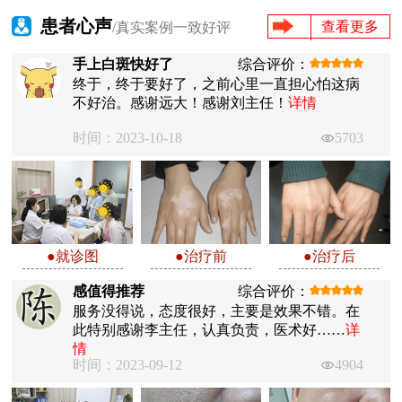
患者心声
查看更多
/真实案例一致好评
手上白斑快好了
综合评价：
终于，终于要好了，之前心里一直担心怕这病
不好治。感谢远大！感谢刘主任！
详情
时间：2023-10-18
5703
●就诊图
●治疗前
●治疗后
感值得推荐
综合评价：
服务没得说，态度很好，主要是效果不错。在
此特别感谢李主任，认真负责，医术好……
详
情
时间：2023-09-12
4904