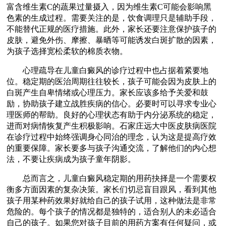
富含维生素C的蔬果过量摄入，因为维生素C可能会影响黑
色素的生成过程。需要关注的是，饮食调理只是辅助手段，
不能替代正规的医疗措施。此外，家长还要注意保护孩子的
皮肤，避免外伤、摩擦、暴晒等可能诱发白斑扩散的因素，
为孩子选择宽松柔软的棉质衣物。
心理疏导在儿童白癜风的诊疗过程中也占据着紧要地
位。稳定期的医治周期往往较长，孩子可能会因为皮肤上的
白斑产生自卑情绪或心理压力。家长应该多给予关爱和鼓
励，协助孩子建立战胜疾病的信心。必要时可以寻求专业心
理医师的帮助。良好的心理状态有助于内分泌系统的稳定，
进而对病情恢复产生积极影响。石家庄远大中医皮肤病医院
在诊疗过程中始终强调身心同治的理念，认为这是提高疗效
的重要保障。家长要多与孩子沟通交流，了解他们的内心想
法，不要让疾病成为孩子童年阴影。
总而言之，儿童白癜风稳定期的用药抉择是一个需要权
衡多方面因素的复杂决策。家长们切忌盲目跟风，看到其他
孩子用某种药效果好就给自己的孩子试用，这种做法是非常
危险的。每个孩子的情况都是独特的，适合别人的未必适合
自己的孩子。如果您对孩子目前的用药方案有任何疑问，或