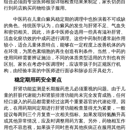
组合必须由专业医师根据详细检查结果来制定，家长切勿自
行到药店购买药物给孩子服用。
中医药在儿童白癜风稳定期的调理中也扮演着不可或缺
的角色。传统医学认为，白癜风的发生与肝肾不足、气血失
和密切相关。因此，许多中医师会选用一些具有滋补肝肾、
活血化瘀功效的中成药进行调理。这些中药制剂通常副作用
较小，适合儿童体质特点，能够在一定程度上改善机体的内
在环境，为黑色素细胞的再生创造有利条件。当然，中药的
使用同样需要辨证施治，不同的体质类型适用的方剂也有所
区别。家长在考虑中医调理时，应该带孩子到正规医疗机
构，由经验丰富的中医师进行面诊和脉诊后开具处方。
稳定期用药安全要点
肝肾功能监测是长期服药患儿必须重视的问题。由于儿
童的肝脏代谢能力和肾脏排泄功能尚未完全发育成熟，任何
经口摄入的药品都需要经过这两个重要器官的代谢处理。因
此，在用药期间定期进行肝肾功能检查显得尤为紧要，一般
提议每两到三个月复查一次相关指标。如果发现转氨酶升高
或其他异常情况，应及时调整用药方案。另外，药物相互作
用也不容忽视，如果孩子同时患有其他疾病正在服用其他药