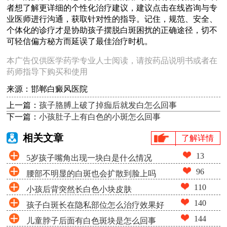
者想了解更详细的个性化治疗建议，建议点击在线咨询与专
业医师进行沟通，获取针对性的指导。记住，规范、安全、
个体化的诊疗才是协助孩子摆脱白斑困扰的正确途径，切不
可轻信偏方秘方而延误了最佳治疗时机。
本广告仅供医学药学专业人士阅读，请按药品说明书或者在
药师指导下购买和使用
来源：邯郸白癜风医院
上一篇：
孩子胳膊上破了掉痂后就发白怎么回事
下一篇：
小孩肚子上有白色的小斑怎么回事
相关文章
了解详情
13
5岁孩子嘴角出现一块白是什么情况
96
腰部不明显的白斑也会扩散到脸上吗
110
小孩后背突然长白色小块皮肤
140
孩子白斑长在隐私部位怎么治疗效果好
144
儿童脖子后面有白色斑块是怎么回事