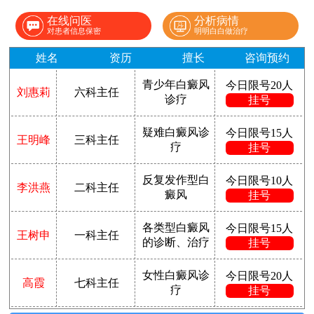
在线问医
分析病情
对患者信息保密
明明白白做治疗
姓名
资历
擅长
咨询预约
青少年白癜风
今日限号20人
刘惠莉
六科主任
诊疗
挂号
疑难白癜风诊
今日限号15人
王明峰
三科主任
疗
挂号
反复发作型白
今日限号10人
李洪燕
二科主任
癜风
挂号
各类型白癜风
今日限号15人
王树申
一科主任
的诊断、治疗
挂号
女性白癜风诊
今日限号20人
高霞
七科主任
疗
挂号