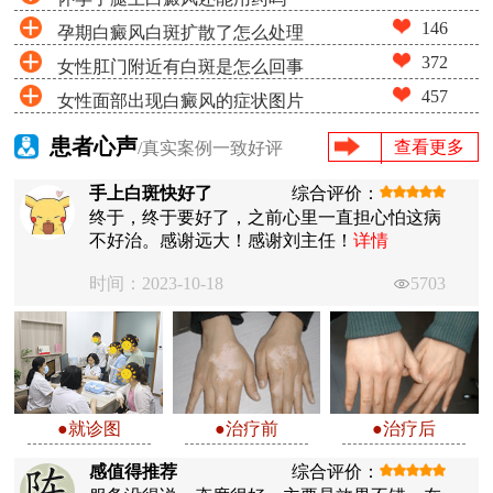
146
孕期白癜风白斑扩散了怎么处理
372
女性肛门附近有白斑是怎么回事
457
女性面部出现白癜风的症状图片
患者心声
查看更多
/真实案例一致好评
手上白斑快好了
综合评价：
终于，终于要好了，之前心里一直担心怕这病
不好治。感谢远大！感谢刘主任！
详情
时间：2023-10-18
5703
●就诊图
●治疗前
●治疗后
感值得推荐
综合评价：