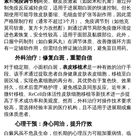
素
和
免疫调节剂
两类。糖皮质激素（如卤米松乳膏）通过抑
制免疫反应减轻炎症，适用于进展期白斑的快速控制。但长
期使用可能导致皮肤萎缩、毛细血管扩张等副作用，因此需
严格限制疗程（通常不超过3个月）。免疫调节剂（如他克
莫司软膏、复方卡力孜然酊）则通过调节局部免疫微环境促
进色素恢复，安全性较高，适用于面部及黏膜部位。此外，
口服中药制剂（如白癜风丸）在调节体质、改善微循环方面
有一定辅助作用，但需结合辨证施治原则，避免盲目用药。
外科治疗：修复白斑，重塑自信
对于稳定期、小面积白斑，
表皮移植术
是一种有效的治疗手
段。该手术通过提取患者自身健康皮肤表皮细胞，移植至白
斑区域，实现色素细胞的再分布。其优势在于复色快、效果
持久，但术后需严格护理，避免感染及同形反应。近年来，
微针移植、ReCell自体活性皮肤细胞移植等新技术进一步提
高了手术成功率和美观度。然而，外科治疗对操作技术要求
较高，需选择经验丰富的医疗机构，且不适用于进展期或瘢
痕体质患者。
心理干预：身心同治，提升疗效
白癜风虽不危及生命，但长期的心理压力可能加重病情。临