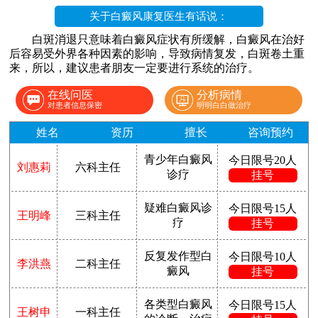
关于白癜风康复医生有话说：
白斑消退只意味着白癜风症状有所缓解，白癜风在治好
后容易受外界各种因素的影响，导致病情复发，白斑卷土重
来，所以，建议患者朋友一定要进行系统的治疗。
在线问医
分析病情
对患者信息保密
明明白白做治疗
姓名
资历
擅长
咨询预约
青少年白癜风
今日限号20人
刘惠莉
六科主任
诊疗
挂号
疑难白癜风诊
今日限号15人
王明峰
三科主任
疗
挂号
反复发作型白
今日限号10人
李洪燕
二科主任
癜风
挂号
各类型白癜风
今日限号15人
王树申
一科主任