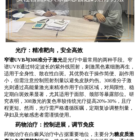
光疗：精准靶向，安全高效
窄谱UVB与308准分子激光
是光疗中最常用的两种手段。窄
谱UVB通过特定波长的紫外线照射，刺激黑色素细胞再生，
适用于全身性、散在性白斑。其优势在于操作简便、副作用
小，但需注意控制照射剂量以避免皮肤灼伤。308准分子激
光则通过高能量激光束精准作用于白斑区域，对局限性、稳
定期白斑效果显著，尤其适用于面部、颈部等暴露部位。研
究表明，308激光的复色率较传统光疗提高20%-30%，且疗
程更短。然而，光疗需严格遵循医嘱，定期复诊调整剂量，
孕妇及光敏感患者需谨慎使用。
药物治疗：控制进展，调节免疫
药物治疗在白癜风治疗中占据重要地位，主要分为
糖皮质激