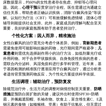
床数据显示，约60%的女性患者存在焦虑、抑郁等心理问
题。因此，
心理干预
应贯穿治疗全程。医生需通过沟通建立
信任关系，帮助患者正确认识疾病，消除“白癜风传染”等误
解。认知行为疗法（CBT）可有效缓解焦虑情绪，团体心理
辅导则能提供社会支持。此外，家庭成员的理解与配合至关
重要，良好的家庭氛围有助于患者坚持治疗。
个性化方案：因人而异，精准施治
女性白癜风的治疗需充分考虑个体差异。例如，
育龄期患者
需避免使用可能影响妊娠的药物，光疗期间需严格避孕；
儿
童患者
则需优先选择副作用小的治疗方法，如低剂量光疗或
外用药物。对于合并甲状腺疾病、自身免疫性疾病的患者，
需联合内分泌科、风湿免疫科进行多学科管理。近年来，基
于基因检测的精准医疗逐渐应用于白癜风治疗，通过分析患
者遗传背景预测药物反应，为个性化方案提供科学依据。
生活调理：辅助治疗，预防复发
除规范治疗外，生活方式的调整对病情控制至关重要。
防晒
措施
是预防白斑扩散的关键，建议外出时使用SPF30+防晒
霜，并佩戴遮阳帽、长袖衣物。饮食上，富含维生素C、E及
铜元素的食物（如猕猴桃、坚果）有助于抗氧化，但无需过