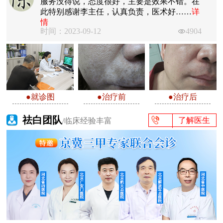
服务没得说，态度很好，主要是效果不错。在
此特别感谢李主任，认真负责，医术好……
详
情
时间：2023-09-12
4904
●就诊图
●治疗前
●治疗后
祛白团队
了解医生
/临床经验丰富