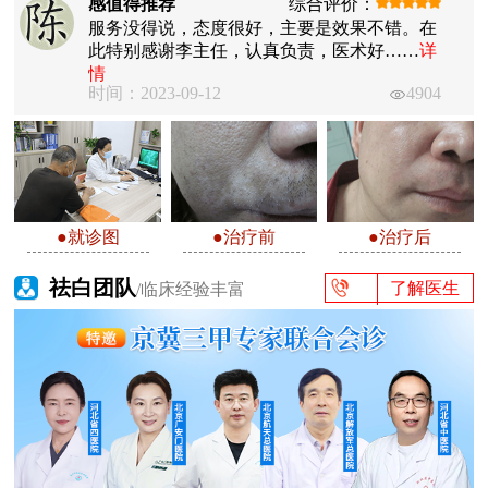
感值得推荐
综合评价：
服务没得说，态度很好，主要是效果不错。在
此特别感谢李主任，认真负责，医术好……
详
情
时间：2023-09-12
4904
●就诊图
●治疗前
●治疗后
祛白团队
了解医生
/临床经验丰富