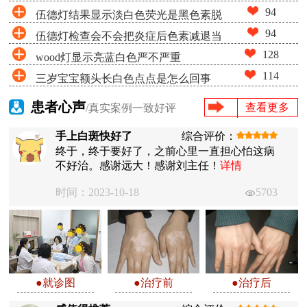
94
伍德灯结果显示淡白色荧光是黑色素脱
94
伍德灯检查会不会把炎症后色素减退当
失很少吗
128
wood灯显示亮蓝白色严不严重
成白癜风
114
三岁宝宝额头长白色点点是怎么回事
患者心声
查看更多
/真实案例一致好评
手上白斑快好了
综合评价：
终于，终于要好了，之前心里一直担心怕这病
不好治。感谢远大！感谢刘主任！
详情
时间：2023-10-18
5703
●就诊图
●治疗前
●治疗后