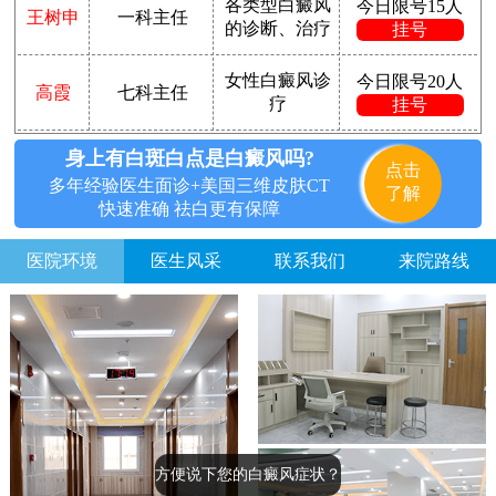
各类型白癜风
今日限号15人
王树申
一科主任
的诊断、治疗
挂号
女性白癜风诊
今日限号20人
高霞
七科主任
疗
挂号
身上有白斑白点是白癜风吗?
点击
多年经验医生面诊+美国三维皮肤CT
了解
快速准确 祛白更有保障
医院环境
医生风采
联系我们
来院路线
方便说下您的白癜风症状？