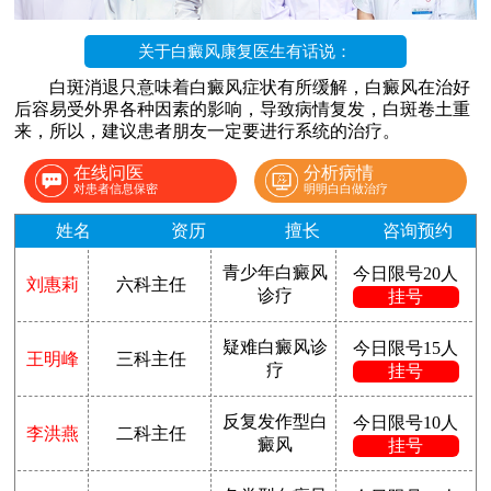
关于白癜风康复医生有话说：
白斑消退只意味着白癜风症状有所缓解，白癜风在治好
后容易受外界各种因素的影响，导致病情复发，白斑卷土重
来，所以，建议患者朋友一定要进行系统的治疗。
在线问医
分析病情
对患者信息保密
明明白白做治疗
姓名
资历
擅长
咨询预约
青少年白癜风
今日限号20人
刘惠莉
六科主任
诊疗
挂号
疑难白癜风诊
今日限号15人
王明峰
三科主任
疗
挂号
反复发作型白
今日限号10人
李洪燕
二科主任
癜风
挂号