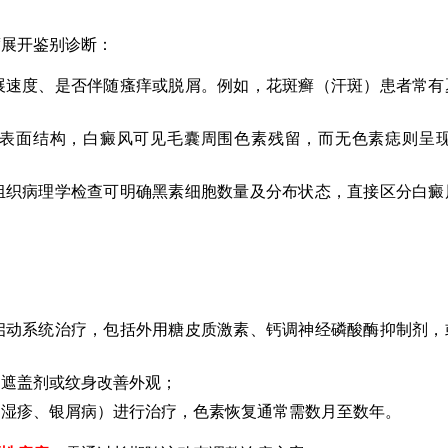
度展开鉴别诊断：
展速度、是否伴随瘙痒或脱屑。例如，花斑癣（汗斑）患者常有
表面结构，白癜风可见毛囊周围色素残留，而无色素痣则呈现
组织病理学检查可明确黑素细胞数量及分布状态，直接区分白癜
启动系统治疗，包括外用糖皮质激素、钙调神经磷酸酶抑制剂，
过遮盖剂或纹身改善外观；
如湿疹、银屑病）进行治疗，色素恢复通常需数月至数年。