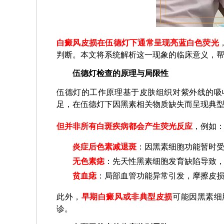
白癜风皮损在伍德灯下通常呈现亮蓝白色荧光
判断。本文将系统解析这一现象的临床意义，
伍德灯检查的原理与局限性
伍德灯的工作原理基于皮肤组织对紫外线的吸
足，在伍德灯下因黑素相关物质缺失而呈现典
但并非所有白斑疾病都会产生荧光反应
，例如
炎症后色素减退斑
：因黑素细胞功能暂时
无色素痣
：先天性黑素细胞发育缺陷导致
贫血痣
：局部血管功能异常引发，摩擦皮
此外，
早期白癜风或非典型皮损
可能因黑素细
诊。