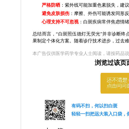
严格防晒
：紫外线可能加重色素脱失，建议使
避免皮肤损伤
：摩擦、外伤可能诱发同形
心理支持不可忽视
：白斑疾病常伴焦虑情
总结而言，“白斑照伍德灯无荧光”并非诊断终
果制定个体化方案。随着诊疗技术进步，过去
本广告仅供医学药学专业人士阅读，请按药品
浏览过该页
有码不扫，何以扫白斑
轻轻一扫把远大装入口袋，