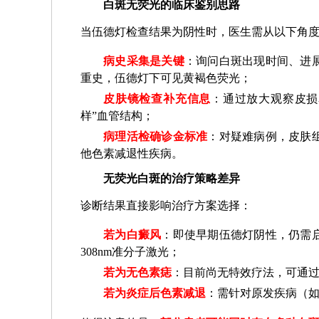
白斑无荧光的临床鉴别思路
当伍德灯检查结果为阴性时，医生需从以下角
病史采集是关键
：询问白斑出现时间、进
重史，伍德灯下可见黄褐色荧光；
皮肤镜检查补充信息
：通过放大观察皮损
样”血管结构；
病理活检确诊金标准
：对疑难病例，皮肤
他色素减退性疾病。
无荧光白斑的治疗策略差异
诊断结果直接影响治疗方案选择：
若为白癜风
：即使早期伍德灯阴性，仍需
308nm准分子激光；
若为无色素痣
：目前尚无特效疗法，可通
若为炎症后色素减退
：需针对原发疾病（