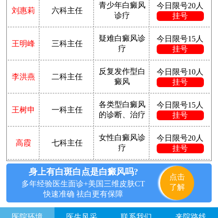
青少年白癜风
今日限号20人
刘惠莉
六科主任
诊疗
挂号
疑难白癜风诊
今日限号15人
王明峰
三科主任
疗
挂号
反复发作型白
今日限号10人
李洪燕
二科主任
癜风
挂号
各类型白癜风
今日限号15人
王树申
一科主任
的诊断、治疗
挂号
女性白癜风诊
今日限号20人
高霞
七科主任
疗
挂号
身上有白斑白点是白癜风吗?
点击
多年经验医生面诊+美国三维皮肤CT
了解
快速准确 祛白更有保障
医院环境
医生风采
联系我们
来院路线