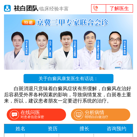
祛白团队
了解医生
/临床经验丰富
关于白癜风康复医生有话说：
白斑消退只意味着白癜风症状有所缓解，白癜风在治好
后容易受外界各种因素的影响，导致病情复发，白斑卷土重
来，所以，建议患者朋友一定要进行系统的治疗。
在线问医
分析病情
对患者信息保密
明明白白做治疗
姓名
资历
擅长
咨询预约