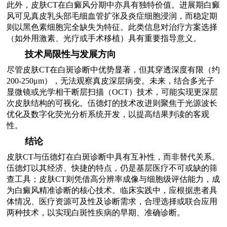
此外，皮肤CT在白癜风分期中亦具有独特价值。进展期白癜
风可见真皮乳头部毛细血管扩张及炎症细胞浸润，而稳定期
则以黑色素细胞完全缺失为特征。此类信息对治疗方案选择
（如外用激素、光疗或手术移植）具有重要指导意义。
技术局限性与发展方向
尽管皮肤CT在白斑诊断中优势显著，但其穿透深度有限（约
200-250μm），无法观察真皮深层病变。未来，结合多光子
显微镜或光学相干断层扫描（OCT）技术，可能实现更深层
次皮肤结构的可视化。伍德灯的技术改进则聚焦于光源波长
优化及数字化荧光分析系统开发，以提高结果判读的客观
性。
结论
皮肤CT与伍德灯在白斑诊断中具有互补性，而非替代关系。
伍德灯以其经济、快捷的特点，仍是基层医疗不可或缺的筛
查工具；皮肤CT则凭借高分辨率成像与细胞级评估能力，成
为白癜风精准诊断的核心技术。临床实践中，应根据患者具
体情况、医疗资源可及性及诊断需求，合理选择或联合应用
两种技术，以实现白斑性疾病的早期、准确诊断。