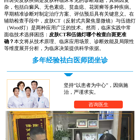
白斑类皮肤疾病是皮肤科临床常见的诊断难题，其病因复
杂，包括白癜风、无色素痣、贫血痣、花斑癣等多种疾病。
早期精准诊断对制定治疗方案、评估预后具有关键意义。在
辅助检查手段中，皮肤CT（反射式共聚焦显微镜）与伍德灯
（Wood灯）是两种应用广泛的技术。然而，临床实践中常
面临技术选择困惑：
皮肤CT和伍德灯哪个检查白斑更准
确？
本文将从技术原理、临床应用场景、诊断效能及局限性
等维度展开分析，为临床决策提供科学依据。
多年经验祛白医师团坐诊
坚持“以患者为中心”，因病施
治，严谨求实。
咨询医生