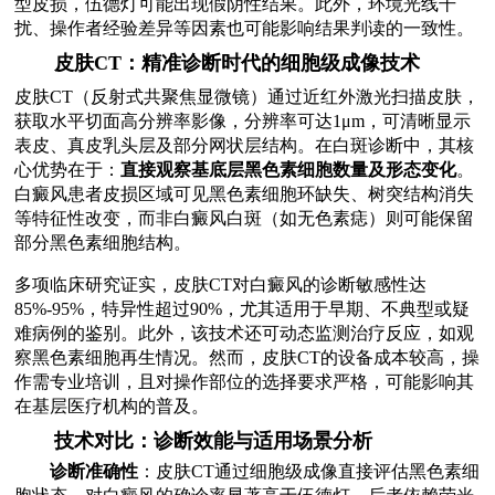
型皮损，伍德灯可能出现假阴性结果。此外，环境光线干
扰、操作者经验差异等因素也可能影响结果判读的一致性。
皮肤CT：精准诊断时代的细胞级成像技术
皮肤CT（反射式共聚焦显微镜）通过近红外激光扫描皮肤，
获取水平切面高分辨率影像，分辨率可达1μm，可清晰显示
表皮、真皮乳头层及部分网状层结构。在白斑诊断中，其核
心优势在于：
直接观察基底层黑色素细胞数量及形态变化
。
白癜风患者皮损区域可见黑色素细胞环缺失、树突结构消失
等特征性改变，而非白癜风白斑（如无色素痣）则可能保留
部分黑色素细胞结构。
多项临床研究证实，皮肤CT对白癜风的诊断敏感性达
85%-95%，特异性超过90%，尤其适用于早期、不典型或疑
难病例的鉴别。此外，该技术还可动态监测治疗反应，如观
察黑色素细胞再生情况。然而，皮肤CT的设备成本较高，操
作需专业培训，且对操作部位的选择要求严格，可能影响其
在基层医疗机构的普及。
技术对比：诊断效能与适用场景分析
诊断准确性
：皮肤CT通过细胞级成像直接评估黑色素细