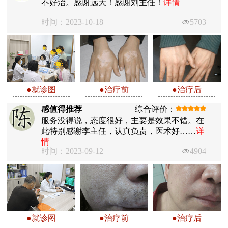
不好治。感谢远大！感谢刘主任！
详情
时间：2023-10-18
5703
●就诊图
●治疗前
●治疗后
感值得推荐
综合评价：
服务没得说，态度很好，主要是效果不错。在
此特别感谢李主任，认真负责，医术好……
详
情
时间：2023-09-12
4904
●就诊图
●治疗前
●治疗后