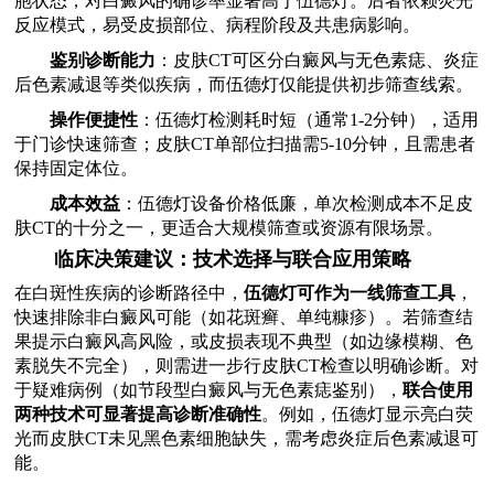
胞状态，对白癜风的确诊率显著高于伍德灯。后者依赖荧光
反应模式，易受皮损部位、病程阶段及共患病影响。
鉴别诊断能力
：皮肤CT可区分白癜风与无色素痣、炎症
后色素减退等类似疾病，而伍德灯仅能提供初步筛查线索。
操作便捷性
：伍德灯检测耗时短（通常1-2分钟），适用
于门诊快速筛查；皮肤CT单部位扫描需5-10分钟，且需患者
保持固定体位。
成本效益
：伍德灯设备价格低廉，单次检测成本不足皮
肤CT的十分之一，更适合大规模筛查或资源有限场景。
临床决策建议：技术选择与联合应用策略
在白斑性疾病的诊断路径中，
伍德灯可作为一线筛查工具
，
快速排除非白癜风可能（如花斑癣、单纯糠疹）。若筛查结
果提示白癜风高风险，或皮损表现不典型（如边缘模糊、色
素脱失不完全），则需进一步行皮肤CT检查以明确诊断。对
于疑难病例（如节段型白癜风与无色素痣鉴别），
联合使用
两种技术可显著提高诊断准确性
。例如，伍德灯显示亮白荧
光而皮肤CT未见黑色素细胞缺失，需考虑炎症后色素减退可
能。