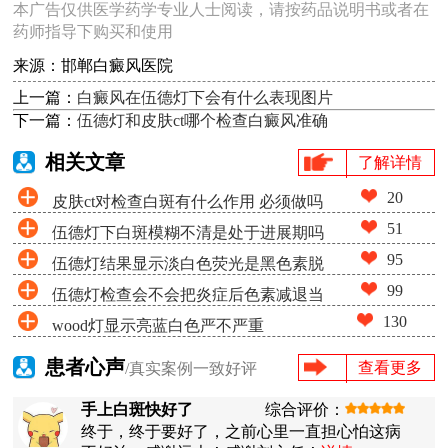
本广告仅供医学药学专业人士阅读，请按药品说明书或者在
药师指导下购买和使用
来源：邯郸白癜风医院
上一篇：
白癜风在伍德灯下会有什么表现图片
下一篇：
伍德灯和皮肤ct哪个检查白癜风准确
相关文章
了解详情
20
皮肤ct对检查白斑有什么作用 必须做吗
51
伍德灯下白斑模糊不清是处于进展期吗
95
伍德灯结果显示淡白色荧光是黑色素脱
99
伍德灯检查会不会把炎症后色素减退当
失很少吗
130
wood灯显示亮蓝白色严不严重
成白癜风
患者心声
查看更多
/真实案例一致好评
手上白斑快好了
综合评价：
终于，终于要好了，之前心里一直担心怕这病