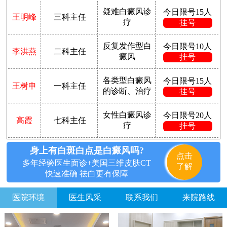
疑难白癜风诊
今日限号15人
王明峰
三科主任
疗
挂号
反复发作型白
今日限号10人
李洪燕
二科主任
癜风
挂号
各类型白癜风
今日限号15人
王树申
一科主任
的诊断、治疗
挂号
女性白癜风诊
今日限号20人
高霞
七科主任
疗
挂号
身上有白斑白点是白癜风吗?
点击
多年经验医生面诊+美国三维皮肤CT
了解
快速准确 祛白更有保障
医院环境
医生风采
联系我们
来院路线