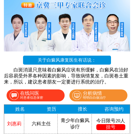
关于白癜风康复医生有话说：
白斑消退只意味着白癜风症状有所缓解，白癜风在治好
后容易受外界各种因素的影响，导致病情复发，白斑卷土重
来，所以，建议患者朋友一定要进行系统的治疗。
在线问医
分析病情
对患者信息保密
明明白白做治疗
姓名
资历
擅长
咨询预约
青少年白癜风
今日限号20人
刘惠莉
六科主任
诊疗
挂号