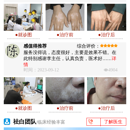
●就诊图
●治疗前
●治疗后
感值得推荐
综合评价：
服务没得说，态度很好，主要是效果不错。在
此特别感谢李主任，认真负责，医术好……
详
情
时间：2023-09-12
4904
●就诊图
●治疗前
●治疗后
祛白团队
了解医生
/临床经验丰富