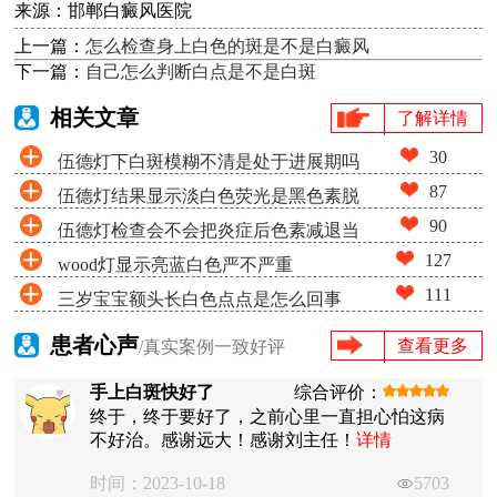
来源：邯郸白癜风医院
上一篇：
怎么检查身上白色的斑是不是白癜风
下一篇：
自己怎么判断白点是不是白斑
相关文章
了解详情
30
伍德灯下白斑模糊不清是处于进展期吗
87
伍德灯结果显示淡白色荧光是黑色素脱
90
伍德灯检查会不会把炎症后色素减退当
失很少吗
127
wood灯显示亮蓝白色严不严重
成白癜风
111
三岁宝宝额头长白色点点是怎么回事
患者心声
查看更多
/真实案例一致好评
手上白斑快好了
综合评价：
终于，终于要好了，之前心里一直担心怕这病
不好治。感谢远大！感谢刘主任！
详情
时间：2023-10-18
5703