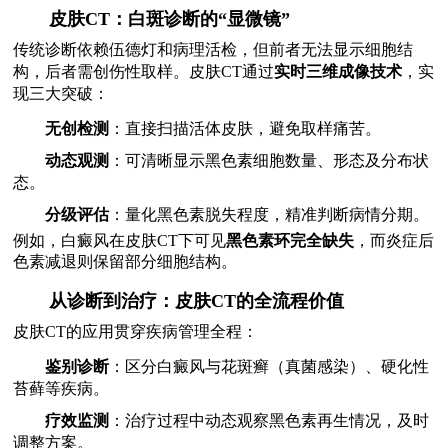
皮肤CT：白斑诊断的“显微镜”
传统诊断依赖伍德灯和病理活检，但前者无法显示细胞结
构，后者需创伤性取样。皮肤CT通过
实时三维成像技术
，实
现三大突破：
无创检测
：直接扫描活体皮肤，避免取样痛苦。
动态观测
：可清晰显示黑色素细胞数量、形态及分布状
态。
分级评估
：量化黑色素脱失程度，精准判断病情分期。
例如，白癜风在皮肤CT下可见
黑色素环完全缺失
，而炎症后
色素减退则保留部分细胞结构。
从诊断到治疗：皮肤CT的全流程价值
皮肤CT的应用贯穿疾病管理全程：
鉴别诊断
：区分白癜风与花斑癣（真菌感染）、硬化性
苔藓等疾病。
疗效监测
：治疗过程中动态观察黑色素再生情况，及时
调整方案。