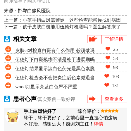
药师指导下购买和使用
来源：邯郸白癜风医院
上一篇：
小孩手指白斑需警惕，这些检查能帮你找到病因
下一篇：
孩子皮肤白斑能用伍德灯检测吗？医生解答来了
相关文章
了解详情
25
皮肤ct对检查白斑有什么作用 必须做吗
53
伍德灯下白斑模糊不清是处于进展期吗
98
伍德灯结果显示淡白色荧光是黑色素脱
103
伍德灯检查会不会把炎症后色素减退当
失很少吗
131
wood灯显示亮蓝白色严不严重
成白癜风
患者心声
查看更多
/真实案例一致好评
手上白斑快好了
综合评价：
终于，终于要好了，之前心里一直担心怕这病
不好治。感谢远大！感谢刘主任！
详情