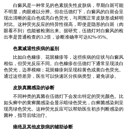
白癜风是一种常见的色素脱失性皮肤病，早期白斑可能
不明显，肉眼难以分辨。但在伍德灯下，白癜风的白斑会呈
现出清晰的蓝白色或亮白色荧光，与周围正常皮肤形成鲜明
对比。这种荧光反应的特异性很高，即使是隐形的白斑（肉
眼看不到）也能被检测出来。据研究，伍德灯对白癜风的检
出率是普通检查的3.2倍，诊断准确率可达82%-95%。
色素减退性疾病的鉴别
比如白色糠疹、花斑糠疹等，这些疾病的症状与白癜风
相似，但荧光反应不同。白色糠疹在伍德灯下通常呈现淡白
色荧光，边界模糊；花斑糠疹则呈现棕黄色或黄白色荧光。
通过这些差异，医生可以快速区分疾病类型，避免误诊。
皮肤真菌感染的诊断
不同种类的真菌在伍德灯下会发出特定的荧光颜色。比
如头癣中的黄癣菌感染会显示暗绿色荧光，白癣菌感染则呈
现亮绿色荧光。这种荧光反应可以帮助医生初步判断感染的
菌种，指导后续治疗。
痤疮及其他皮肤病的辅助诊断