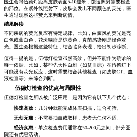
医生会将伍德灯距离皮肤表面5-10厘米，缓慢照射需要检查
的部位。在紫外线照射下，皮肤会发出不同颜色的荧光，医
生通过观察这些荧光来判断病情。
结果解读
不同疾病的荧光反应有特定规律。比如，白癜风的荧光是亮
白色或蓝白色，花斑糠疹是棕黄色，真菌感染则是绿色荧
光。医生会根据这些特征，结合临床表现，给出初步诊断。
值得一提的是，伍德灯检查虽然高效，但并不能作为确诊的
唯一依据。比如，某些先天性白斑（如贫血痣）在伍德灯下
可能没有荧光反应，这时需要结合其他检查（如皮肤CT、血
液检查等）来综合判断。
伍德灯检查的优点与局限性
伍德灯检查之所以被广泛应用，是因为它有以下几个优点：
快速高效
：几分钟就能完成体表扫描，适合初筛。
无创无痛
：不需要抽血或取样，患者无任何不适。
经济实惠
：单次检查费用通常在50-200元之间，部分医
院还有优惠活动。