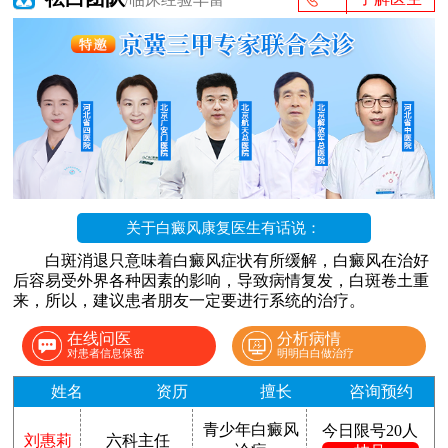
关于白癜风康复医生有话说：
白斑消退只意味着白癜风症状有所缓解，白癜风在治好
后容易受外界各种因素的影响，导致病情复发，白斑卷土重
来，所以，建议患者朋友一定要进行系统的治疗。
在线问医
分析病情
对患者信息保密
明明白白做治疗
姓名
资历
擅长
咨询预约
青少年白癜风
今日限号20人
刘惠莉
六科主任