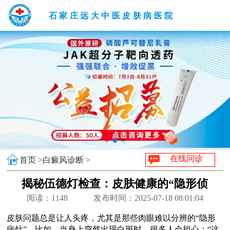
石家庄远大中医皮肤病医院
在线问诊
首页 >
白癜风诊断 >
揭秘伍德灯检查：皮肤健康的“隐形侦
探”
阅读：
1148
发布时间：2025-07-18 08:01:04
皮肤问题总是让人头疼，尤其是那些肉眼难以分辨的“隐形
病灶”。比如，当身上突然出现白斑时，很多人会担心：“这