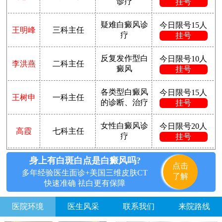
诊疗
挂号
疑难白癜风诊
今日限号15人
王明峰
三科主任
疗
挂号
反复发作型白
今日限号10人
李洪燕
二科主任
癜风
挂号
各类型白癜风
今日限号15人
王树申
一科主任
的诊断、治疗
挂号
女性白癜风诊
今日限号20人
高霞
七科主任
疗
挂号
身上有白斑白点是白癜风吗?
点击
多年经验医生面诊+美国三维皮肤CT
了解
快速准确 祛白更有保障
医院环境
医生风采
联系我们
来院路线