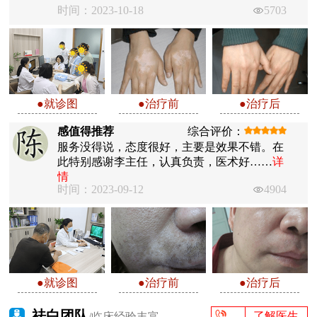
时间：2023-10-18
5703
●就诊图
●治疗前
●治疗后
感值得推荐
综合评价：
服务没得说，态度很好，主要是效果不错。在
此特别感谢李主任，认真负责，医术好……
详
情
时间：2023-09-12
4904
●就诊图
●治疗前
●治疗后
祛白团队
了解医生
/临床经验丰富