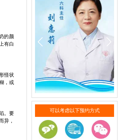
奶的颜
上有白
形怪状
糊，或
可以考虑以下预约方式
陷。要
而异，