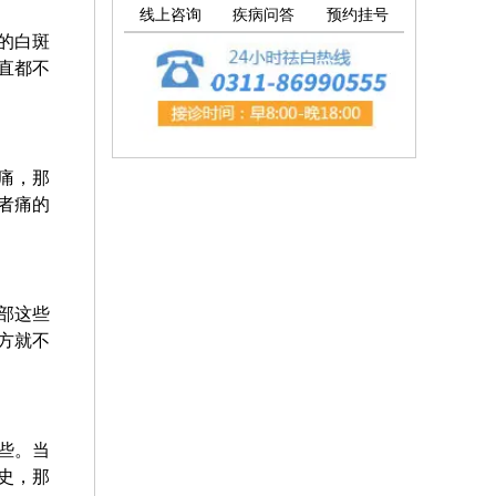
线上咨询
疾病问答
预约挂号
的白斑
直都不
痛，那
者痛的
部这些
方就不
些。当
史，那