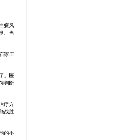
白癜风
显。当
石家庄
了。医
你判断
治疗方
能战胜
他的不