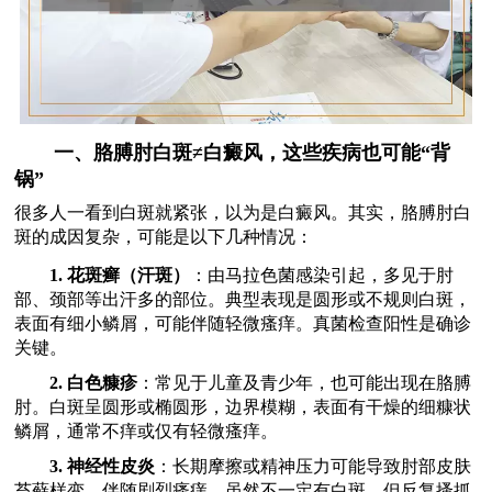
一、胳膊肘白斑≠白癜风，这些疾病也可能“背
锅”
很多人一看到白斑就紧张，以为是白癜风。其实，胳膊肘白
斑的成因复杂，可能是以下几种情况：
1. 花斑癣（汗斑）
：由马拉色菌感染引起，多见于肘
部、颈部等出汗多的部位。典型表现是圆形或不规则白斑，
表面有细小鳞屑，可能伴随轻微瘙痒。真菌检查阳性是确诊
关键。
2. 白色糠疹
：常见于儿童及青少年，也可能出现在胳膊
肘。白斑呈圆形或椭圆形，边界模糊，表面有干燥的细糠状
鳞屑，通常不痒或仅有轻微瘙痒。
3. 神经性皮炎
：长期摩擦或精神压力可能导致肘部皮肤
苔藓样变，伴随剧烈瘙痒。虽然不一定有白斑，但反复搔抓