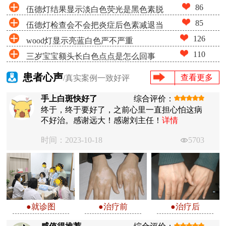
86
伍德灯结果显示淡白色荧光是黑色素脱
85
伍德灯检查会不会把炎症后色素减退当
失很少吗
126
wood灯显示亮蓝白色严不严重
成白癜风
110
三岁宝宝额头长白色点点是怎么回事
患者心声
查看更多
/真实案例一致好评
手上白斑快好了
综合评价：
终于，终于要好了，之前心里一直担心怕这病
不好治。感谢远大！感谢刘主任！
详情
时间：2023-10-18
5703
●就诊图
●治疗前
●治疗后