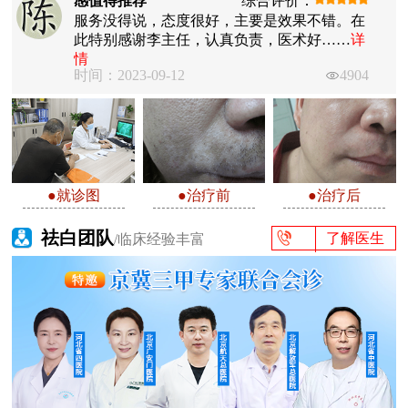
感值得推荐
综合评价：
服务没得说，态度很好，主要是效果不错。在
此特别感谢李主任，认真负责，医术好……
详
情
时间：2023-09-12
4904
●就诊图
●治疗前
●治疗后
祛白团队
了解医生
/临床经验丰富