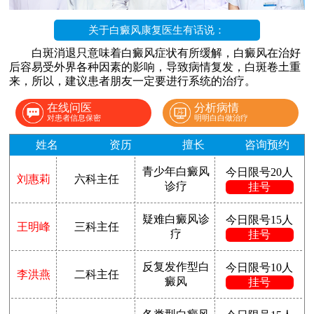
关于白癜风康复医生有话说：
白斑消退只意味着白癜风症状有所缓解，白癜风在治好
后容易受外界各种因素的影响，导致病情复发，白斑卷土重
来，所以，建议患者朋友一定要进行系统的治疗。
在线问医
分析病情
对患者信息保密
明明白白做治疗
姓名
资历
擅长
咨询预约
青少年白癜风
今日限号20人
刘惠莉
六科主任
诊疗
挂号
疑难白癜风诊
今日限号15人
王明峰
三科主任
疗
挂号
反复发作型白
今日限号10人
李洪燕
二科主任
癜风
挂号