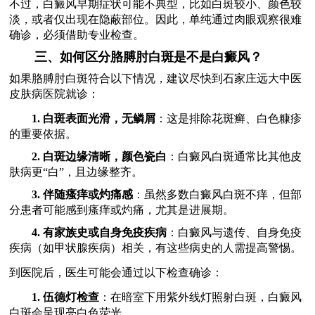
不过，白癜风早期症状可能不典型，比如白斑较小、颜色较
淡，或者仅出现在隐蔽部位。因此，单纯通过肉眼观察很难
确诊，必须借助专业检查。
三、如何区分胳膊肘白斑是不是白癜风？
如果胳膊肘白斑符合以下情况，建议尽快到石家庄远大中医
皮肤病医院就诊：
1. 白斑表面光滑，无鳞屑
：这是排除花斑癣、白色糠疹
的重要依据。
2. 白斑边缘清晰，颜色瓷白
：白癜风白斑通常比其他皮
肤病更“白”，且边缘整齐。
3. 伴随瘙痒或灼痛感
：虽然多数白癜风白斑不痒，但部
分患者可能感到瘙痒或灼痛，尤其是进展期。
4. 有家族史或自身免疫疾病
：白癜风与遗传、自身免疫
疾病（如甲状腺疾病）相关，有这些病史的人需提高警惕。
到医院后，医生可能会通过以下检查确诊：
1. 伍德灯检查
：在暗室下用紫外线灯照射白斑，白癜风
白斑会呈现亮白色荧光。