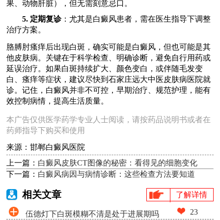
果、动物肝脏），但无需刻意忌口。
5. 定期复诊
：尤其是白癜风患者，需在医生指导下调整
治疗方案。
胳膊肘瘙痒后出现白斑，确实可能是白癜风，但也可能是其
他皮肤病。关键在于科学检查、明确诊断，避免自行用药或
延误治疗。如果白斑持续扩大、颜色变白，或伴随毛发变
白、瘙痒等症状，建议尽快到石家庄远大中医皮肤病医院就
诊。记住，白癜风并非不可控，早期治疗、规范护理，能有
效控制病情，提高生活质量。
本广告仅供医学药学专业人士阅读，请按药品说明书或者在
药师指导下购买和使用
来源：邯郸白癜风医院
上一篇：
白癜风皮肤CT图像的秘密：看得见的细胞变化
下一篇：
白癜风病因与病情诊断：这些检查方法要知道
相关文章
了解详情
23
伍德灯下白斑模糊不清是处于进展期吗