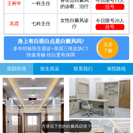
各类型白癜风
今日限号15人
王树申
一科主任
的诊断、治疗
挂号
女性白癜风诊
今日限号20人
高霞
七科主任
疗
挂号
身上有白斑白点是白癜风吗?
点击
多年经验医生面诊+美国三维皮肤CT
了解
快速准确 祛白更有保障
医院环境
医生风采
联系我们
来院路线
方便说下您的白癜风症状？