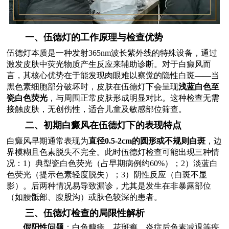
一、伍德灯的工作原理与检查优势
伍德灯本质是一种发射365nm波长紫外线的特殊设备，通过
激发皮肤中荧光物质产生反应来辅助诊断。对于白癜风而
言，其核心优势在于能发现肉眼难以察觉的隐性白斑——当
黑色素细胞部分破坏时，皮肤在伍德灯下会呈现
浅蓝白色至
瓷白色荧光
，与周围正常皮肤形成明显对比。这种检查无需
接触皮肤，无创伤性，适合儿童及敏感部位筛查。
二、初期白癜风在伍德灯下的表现特点
白癜风早期通常表现为
直径0.5-2cm的圆形或不规则白斑
，边
界模糊且色素脱失不完全。此时伍德灯检查可能出现三种情
况：1）典型瓷白色荧光（占早期病例约60%）；2）淡蓝白
色荧光（提示色素轻度脱失）；3）阴性反应（白斑不显
影）。后两种情况易导致漏诊，尤其是发生在非暴露部位
（如腰骶部、腹股沟）或肤色较深的患者。
三、伍德灯检查的局限性解析
假阳性问题
：白色糠疹、花斑癣、炎症后色素减退等疾