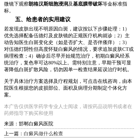
微镜下观察
朗格汉斯细胞浸润
及
基底膜带破坏
等金标准指
标。
五、给患者的实用建议
若发现皮肤出现不明原因白斑，建议按以下步骤处理：1）
优先选择配备伍德灯及皮肤镜的正规医疗机构就诊；2）主
动告知医生白斑变化史（如是否扩大、是否伴瘙痒）；3）
对伍德灯阴性但高度怀疑白癜风的情况，要求追加皮肤CT或
病理检查；4）确诊后尽早开始规范治疗，初期白癜风经系
统治疗，复色率可达80%以上。需特别注意，早期干预可显
著降低白斑扩散风险，切勿因单一检查结果延误治疗时机。
关于具体治疗方案选择及疗程规划，可点击在线咨询，由本
院医生根据您的皮损部位、面积及病理分期制定个体化方
案。
本广告仅供医学药学专业人士阅读，请按药品说明书或者在
药师指导下购买和使用
来源：邯郸白癜风医院
上一篇：
白癜风做什么检查