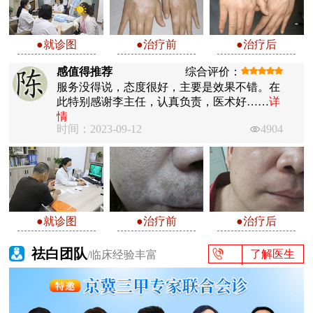
●就诊图
●治疗前
●治疗后
感值得推荐
综合评价：
服务没得说，态度很好，主要是效果不错。在
此特别感谢李主任，认真负责，医术好……
详
情
时间：2023-09-12
4904
●就诊图
●治疗前
●治疗后
祛白团队
了解医生
/临床经验丰富