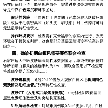
病在伍德灯下也可能呈现亮白色，需通过皮肤镜观察白斑边
缘是否存在
色素沉着环
来鉴别。
假阴性风险
：当白斑处于进展期（色素细胞活跃破坏阶
段）或位于毛囊密集区（如头皮、胡须部）时，伍德灯可能
无法显示特征性荧光。
操作环境要求
：检查需在完全黑暗的诊室内进行，强光
环境会干扰荧光判断，这也是部分基层医院误诊率较高的原
因之一。
四、确诊初期白癜风需要哪些联合检查
石家庄远大中医皮肤病医院临床数据显示，单纯依赖伍德灯
诊断初期白癜风的准确率约为72%，而联合应用以下检查可
将准确率提升至95%以上：
皮肤镜检测
：通过20-100倍放大观察白斑区
毛囊周围色
素残留
及
毛细血管扩张
等特征性改变。
皮肤CT（反射式共聚焦显微镜）
：无创检测表皮基底
层黑色素细胞数量及树突结构完整性。
组织病理学检查
：对疑难病例取0.3cm²皮肤组织，在显