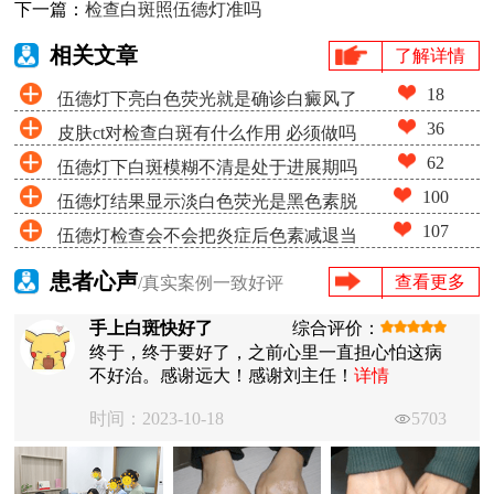
下一篇：
检查白斑照伍德灯准吗
相关文章
了解详情
18
伍德灯下亮白色荧光就是确诊白癜风了
36
皮肤ct对检查白斑有什么作用 必须做吗
吗
62
伍德灯下白斑模糊不清是处于进展期吗
100
伍德灯结果显示淡白色荧光是黑色素脱
107
伍德灯检查会不会把炎症后色素减退当
失很少吗
成白癜风
患者心声
查看更多
/真实案例一致好评
手上白斑快好了
综合评价：
终于，终于要好了，之前心里一直担心怕这病
不好治。感谢远大！感谢刘主任！
详情
时间：2023-10-18
5703