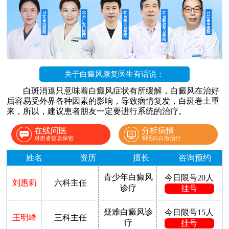
关于白癜风康复医生有话说：
白斑消退只意味着白癜风症状有所缓解，白癜风在治好
后容易受外界各种因素的影响，导致病情复发，白斑卷土重
来，所以，建议患者朋友一定要进行系统的治疗。
在线问医
分析病情
对患者信息保密
明明白白做治疗
姓名
资历
擅长
咨询预约
青少年白癜风
今日限号20人
刘惠莉
六科主任
诊疗
挂号
疑难白癜风诊
今日限号15人
王明峰
三科主任
疗
挂号