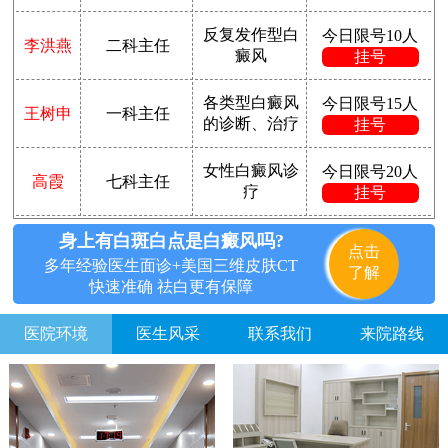
反复发作型白
今日限号10人
李洪燕
二科主任
癜风
挂号
各类型白癜风
今日限号15人
王树申
一科主任
的诊断、治疗
挂号
女性白癜风诊
今日限号20人
高霞
七科主任
疗
挂号
身上有白斑白点是白癜风吗?
点击
多年经验医生面诊+美国三维皮肤CT
了解
快速准确 祛白更有保障
医院环境
医生风采
联系我们
来院路线