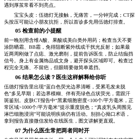
遇到厚茧常看不到亮点。
宝宝头皮：伍德灯无接触，无痛苦，一分钟完成；CT探
头按压可能让小朋友抗拒，所以首诊多先用伍德灯排查。
05 检查前的小提醒
前一晚别用含维A酸、果酸或美白类外用药；检查当天不要
涂防晒霜、BB霜，免得阻断紫外线或干扰光反射；如果最
近两周刚做了点痣、激光磨削，提前告诉医生，防止结痂挡
信号。身上有金属饰品或文身，避开探头区域即可。检查过
程完全无痛、不留疤，但眼睛要做简单遮挡。
06 结果怎么读？医生这样解释给你听
伍德灯报告里出现“蓝白色荧光边界清晰，受累毛发未脱
色”多见早期；若边界模糊、伴有亮绿色点状荧光，需跟汗
斑鉴别。皮肤CT报告中“黑素细胞密度<100个/平方毫米，正
常区域>1000个/平方毫米”提示重度脱色；“真皮乳头周围见
淋巴细胞浸润”可能说明疾病仍有活动。别担心拗口术语，
拿到报告直接微信发给在线医生，图文讲解更直观。
07 为什么医生常把两者同时开