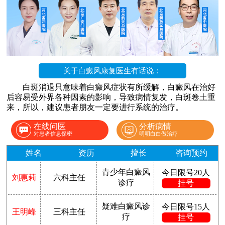
关于白癜风康复医生有话说：
白斑消退只意味着白癜风症状有所缓解，白癜风在治好
后容易受外界各种因素的影响，导致病情复发，白斑卷土重
来，所以，建议患者朋友一定要进行系统的治疗。
在线问医
分析病情
对患者信息保密
明明白白做治疗
姓名
资历
擅长
咨询预约
青少年白癜风
今日限号20人
刘惠莉
六科主任
诊疗
挂号
疑难白癜风诊
今日限号15人
王明峰
三科主任
疗
挂号