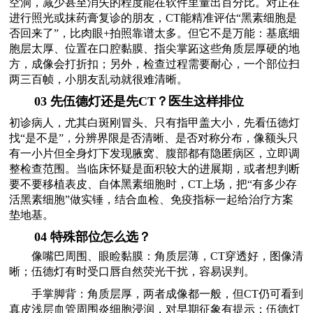
空洞，减少甚至消失的程度能在软件里量出百分比。对正在
进行照光或抹药膏复诊的朋友，CT能精准评估“黑素细胞是
否回来了”，比肉眼+拍照靠谱太多。但它不是万能：基底细
胞层太厚、位置在口腔黏膜、指尖掌跖这些角质层厚硬的地
方，成像会打折扣；另外，检查过程需要耐心，一个部位扫
两三百帧，小朋友乱动就很难清晰。
03 先伍德灯还是先CT？医生这样排位
初诊病人，尤其白斑刚冒头、只有指甲盖大小，先看伍德灯
找“是不是”，分辨界限是否清晰、是否对称分布，像额头只
有一小片但全身灯下发现腋窝、腹部都有隐匿病区，立即调
整检查范围。当临床怀疑是面积较大的进展期，或者想判断
要不要移植表皮、自体黑素细胞时，CT上场，把“有多少存
活黑素细胞”做实锤，结合血检、免疫指标一起给治疗方案
垫地基。
04 特殊部位怎么选？
像嘴巴周围、眼睑黏膜：角质层薄，CT穿透好，图像清
晰；伍德灯有时受口唇自然荧光干扰，容易误判。
手掌脚背：角质层厚，两者成像都一般，但CT仍可看到
真皮浅层血管周围炎细胞浸润，对早期征象有提示；伍德灯