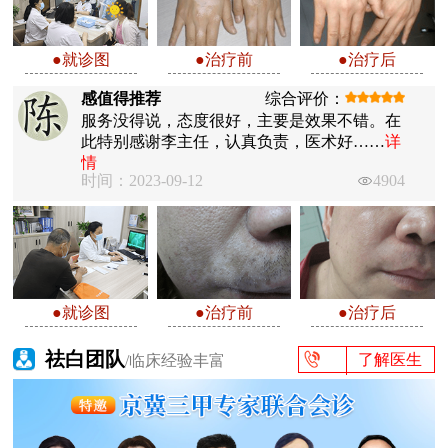
●就诊图
●治疗前
●治疗后
感值得推荐
综合评价：
服务没得说，态度很好，主要是效果不错。在
此特别感谢李主任，认真负责，医术好……
详
情
时间：2023-09-12
4904
●就诊图
●治疗前
●治疗后
祛白团队
了解医生
/临床经验丰富