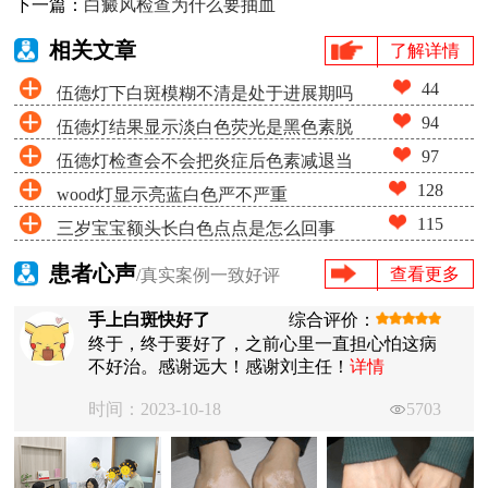
下一篇：
白癜风检查为什么要抽血
相关文章
了解详情
44
伍德灯下白斑模糊不清是处于进展期吗
94
伍德灯结果显示淡白色荧光是黑色素脱
97
伍德灯检查会不会把炎症后色素减退当
失很少吗
128
wood灯显示亮蓝白色严不严重
成白癜风
115
三岁宝宝额头长白色点点是怎么回事
患者心声
查看更多
/真实案例一致好评
手上白斑快好了
综合评价：
终于，终于要好了，之前心里一直担心怕这病
不好治。感谢远大！感谢刘主任！
详情
时间：2023-10-18
5703