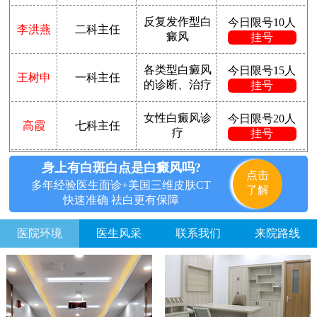
反复发作型白
今日限号10人
李洪燕
二科主任
癜风
挂号
各类型白癜风
今日限号15人
王树申
一科主任
的诊断、治疗
挂号
女性白癜风诊
今日限号20人
高霞
七科主任
疗
挂号
身上有白斑白点是白癜风吗?
点击
多年经验医生面诊+美国三维皮肤CT
了解
快速准确 祛白更有保障
医院环境
医生风采
联系我们
来院路线