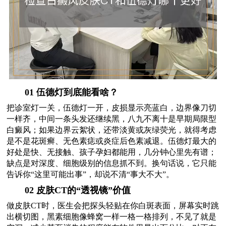
01 伍德灯到底能看啥？
把诊室灯一关，伍德灯一开，皮损显示亮蓝白，边界像刀切
一样齐，中间一条头发还继续黑，八九不离十是早期局限型
白癜风；如果边界云絮状，还带淡黄或灰绿荧光，就得考虑
是不是花斑癣、无色素痣或炎症后色素减退。伍德灯最大的
好处是快、无接触、孩子孕妇都能用，几分钟心里先有谱；
缺点是对深度、细胞级别的信息抓不到。换句话说，它只能
告诉你“这里可能出事”，却说不清“事大不大”。
02 皮肤CT的“透视镜”价值
做皮肤CT时，医生会把探头轻贴在你白斑表面，屏幕实时跳
出横切图，黑素细胞像蜂窝一样一格一格排列，不见了就是