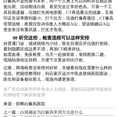
白癜风不是照着书本长，同一个人身上可以同时存在稳定期
瓷白斑、活动期淡白斑、甚至完全正常的色岛。只靠一个工
具容易遗漏，伍德灯先画地形图，CT再选重点挖战壕，互相
印证失误率降到最小。打个比方：伍德灯像夜视仪，CT像高
倍望远镜；夜视仪告诉你敌人大概在A山，望远镜确认A山
堡垒有没有重武器，打仗才有底。
08 听完这些，检查流程可以这样安排
挂普通门诊，描述病情与小结，医生目测后开伍德灯初筛。
看到隐匿区或边界不清，再加CT精准评估。
如需血液、免疫检查，当天一起抽管血，省得跑第二趟。
现场拍身份证存档，方便下次复诊对比疗效。
记着，两项检查没有绝对好坏，关键看你现在需要什么样的
信息。把困惑整理好，到石家庄远大中医皮肤病医院面诊，
医生和设备都在那儿，现场沟通更靠谱。
本广告仅供医学药学专业人士阅读，请按药品说明书或者在
药师指导下购买和使用
来源：邯郸白癜风医院
上一篇：
白斑确诊为白癜风常用方法是什么