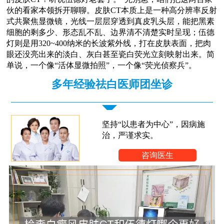
伙的看家本领拆开聊聊。皮肤CT本质上是一种高分辨率反射
式共聚焦显微镜，光线一层层穿透到真皮乳头层，能把黑素
细胞的剩多少、形态乱不乱、边界清不清楚实时呈现；伍德
灯则是用320~400纳米的长波紫外线，打在皮肤表面，把肉
眼还没亮出来的淡白、灰白甚至瓷白荧光立刻映射出来。简
单说，一个像“活体显微拍照”，一个像“荧光侦察兵”。
多年经验祛白医师团坐诊
坚持“以患者为中心”，因病施
治，严谨求实。
咨询医生