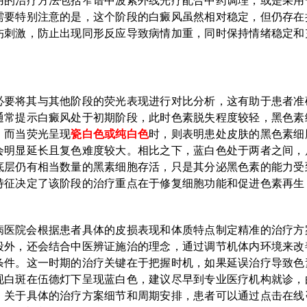
用的治疗方法包括窄谱中波紫外线光疗配合中药调理，或是采用
需要特别注意的是，这个阶段的白癜风虽然相对稳定，但仍存在
伤刺激，防止出现同形反应导致病情加重，同时保持情绪稳定和
必要将其与其他阶段的荧光表现进行对比分析，这有助于患者准
通常提示白癜风处于初期阶段，此时色素脱失程度较轻，黑色素
。而当荧光呈现
瓷白色或纯白色
时，则表明患处皮肤的黑色素细
会明显延长且复色难度较大。相比之下，蓝白色处于两者之间，
底层仍有相当数量的黑素细胞存活，只是其分泌黑色素的能力受
特征决定了该阶段的治疗重点在于修复细胞功能和促进色素再生
病医院会根据患者具体的皮损表现和体质特点制定精准的治疗方
段外，还会结合中医辨证施治的理念，通过调节机体内环境来改
条件。这一时期的治疗关键在于把握时机，如果延误治疗导致色
现白斑在伍德灯下呈现蓝白色，建议尽早到专业医疗机构就诊，
。关于具体的治疗方案细节和周期安排，患者可以通过点击在线