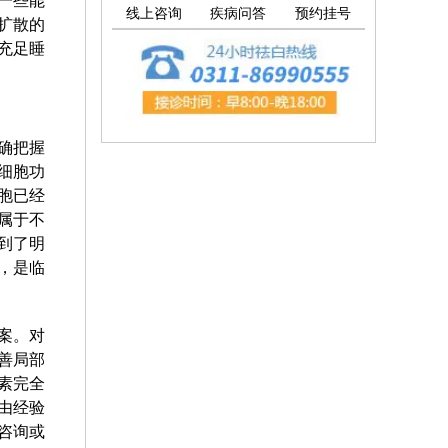
一些能
线上咨询
疾病问答
预约挂号
扩散的
充足睡
确把握
细胞功
胞已经
属于不
到了明
，是临
案。对
善局部
素完全
由经验
咨询或