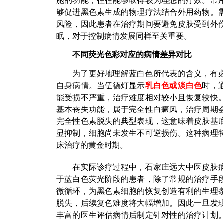
胞的功能，往往能够取得较为理想的疗效。常
够促进黑色素生成的物理疗法结合外用药物。
风险，因此患者在治疗期间要避免皮肤受到外
眠，对于控制病情发展同样至关重要。
不同荧光色彩对应的病情差异对比
为了更好地理解蓝白色所代表的含义，有
自身病情。当伍德灯显示
乳白色或淡白色
时，
能受损不严重，治疗难度相对较小且恢复较快
基本丧失功能，属于完全性白癜风，治疗周期
完全性色素脱失的典型表现，这意味着皮肤基
显抑制，细胞尚未发生不可逆损伤。这种病理
床治疗的黄金时期。
在实际诊疗过程中，石家庄远大中医皮肤
于蓝白色荧光阶段的患者，除了常规的治疗手
微循环，为黑色素细胞的恢复创造有利的生理
脱失，后续复色难度将大幅增加。因此一旦发
丰富的医生评估病情后制定针对性的治疗计划