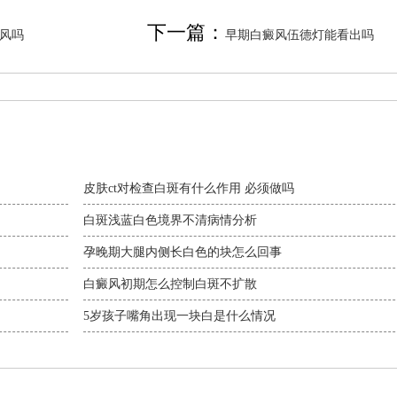
下一篇：
风吗
早期白癜风伍德灯能看出吗
皮肤ct对检查白斑有什么作用 必须做吗
白斑浅蓝白色境界不清病情分析
孕晚期大腿内侧长白色的块怎么回事
白癜风初期怎么控制白斑不扩散
5岁孩子嘴角出现一块白是什么情况