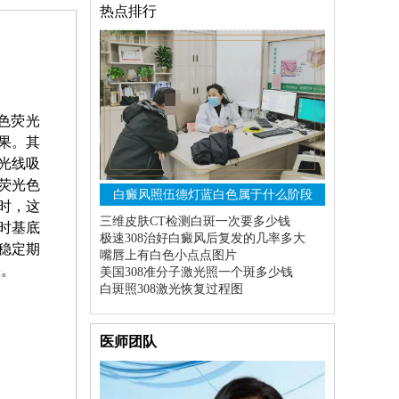
热点排行
色荧光
果。其
光线吸
荧光色
白癜风照伍德灯蓝白色属于什么阶段
时，这
三维皮肤CT检测白斑一次要多少钱
时基底
极速308治好白癜风后复发的几率多大
稳定期
嘴唇上有白色小点点图片
果。
美国308准分子激光照一个斑多少钱
白斑照308激光恢复过程图
医师团队