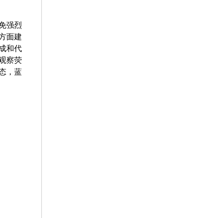
免强烈
方面建
成和代
观察荧
态，蓝