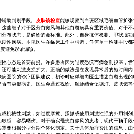
种辅助判别手段。
皮肤镜检查
能够观察到白斑区域毛细血管扩张
，这些细节对于区分白癜风与其他白斑病具有重要价值。对于不
和分布状态，是确诊的金标准。此外，自身抗体检测、甲状腺功
免疫性疾病。本院医生在临床工作中强调，任何单一检测手段都
程度避免误诊漏诊。
理性心态是首要前提。许多患者因为过度恐慌而病急乱投医，尝
，还可能刺激皮损扩大。正确的做法是在发现异常后的短时间内
肤病医院的诊疗团队建议，初诊时应详细向医生描述白斑出现的
是否有类似病史。医生会通过视诊、触诊结合伍德灯、皮肤镜等
。
造成机械性刺激，如过度摩擦、搔抓或使用刺激性强的外用制剂
为敏感，容易晒伤。对于确实罹患白癜风的患者，现代干预手段
案需要根据分型分期个体化制定。关于具体治疗费用的信息，由