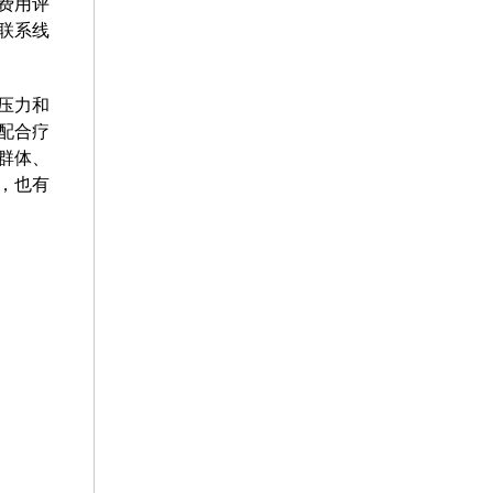
费用评
联系线
压力和
配合疗
群体、
，也有