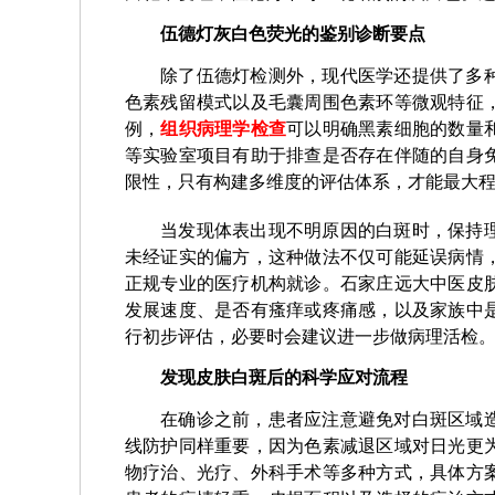
伍德灯灰白色荧光的鉴别诊断要点
除了伍德灯检测外，现代医学还提供了多
色素残留模式以及毛囊周围色素环等微观特征
例，
组织病理学检查
可以明确黑素细胞的数量
等实验室项目有助于排查是否存在伴随的自身
限性，只有构建多维度的评估体系，才能最大
当发现体表出现不明原因的白斑时，保持
未经证实的偏方，这种做法不仅可能延误病情
正规专业的医疗机构就诊。石家庄远大中医皮
发展速度、是否有瘙痒或疼痛感，以及家族中
行初步评估，必要时会建议进一步做病理活检
发现皮肤白斑后的科学应对流程
在确诊之前，患者应注意避免对白斑区域
线防护同样重要，因为色素减退区域对日光更
物疗治、光疗、外科手术等多种方式，具体方