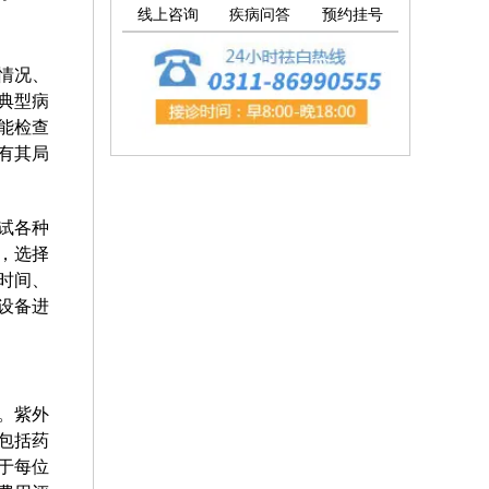
线上咨询
疾病问答
预约挂号
情况、
典型病
能检查
有其局
试各种
，选择
时间、
设备进
。紫外
包括药
于每位