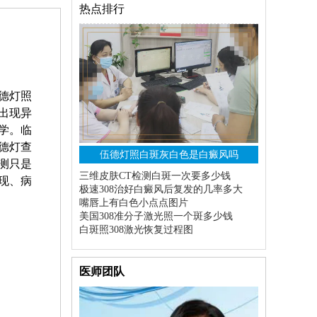
热点排行
德灯照
出现异
学。临
德灯查
伍德灯照白斑灰白色是白癜风吗
测只是
三维皮肤CT检测白斑一次要多少钱
现、病
极速308治好白癜风后复发的几率多大
嘴唇上有白色小点点图片
美国308准分子激光照一个斑多少钱
白斑照308激光恢复过程图
医师团队