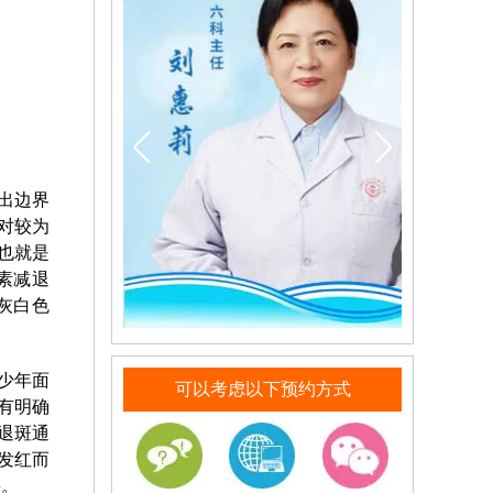
出边界
对较为
也就是
素减退
灰白色
少年面
可以考虑以下预约方式
有明确
退斑通
发红而
要。