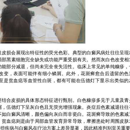
性皮损会展现出特征性的荧光色彩。典型的白癜风病灶往往呈现
局部黑素细胞完全缺失或功能严重受损有关。然而灰白色改变相
功能部分减退，但尚未完全丧失活性。临床上常见的单纯糠疹，
改变，表面可能伴有细小鳞屑。此外，花斑癣愈合后遗留的色
至是贫血痣等血管性白斑，都有可能在伍德灯下显示出类似的
要结合皮损的具体形态特征进行甄别。白色糠疹多见于儿童及青
屑，伍德灯下呈灰白色且无荧光增强现象。炎症后色素减退往往
不如白癜风清晰，颜色偏向灰白而非瓷白。花斑癣导致的色素减
。贫血痣则是由于局部血管发育异常导致，摩擦患处时周围皮肤
这些疾病与白癜风在疗治方案上差异显著，因此精准判别至关重