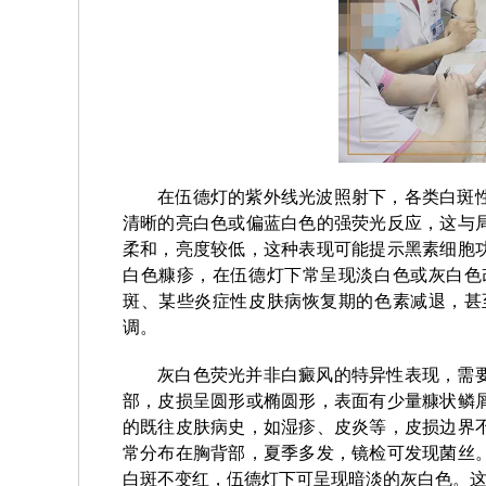
在伍德灯的紫外线光波照射下，各类白斑
清晰的亮白色或偏蓝白色的强荧光反应，这与
柔和，亮度较低，这种表现可能提示黑素细胞
白色糠疹，在伍德灯下常呈现淡白色或灰白色
斑、某些炎症性皮肤病恢复期的色素减退，甚
调。
灰白色荧光并非白癜风的特异性表现，需
部，皮损呈圆形或椭圆形，表面有少量糠状鳞
的既往皮肤病史，如湿疹、皮炎等，皮损边界
常分布在胸背部，夏季多发，镜检可发现菌丝
白斑不变红，伍德灯下可呈现暗淡的灰白色。