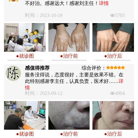
不好治。感谢远大！感谢刘主任！
详情
时间：2023-10-18
5703
●就诊图
●治疗前
●治疗后
感值得推荐
综合评价：
服务没得说，态度很好，主要是效果不错。在
此特别感谢李主任，认真负责，医术好……
详
情
时间：2023-09-12
4904
●就诊图
●治疗前
●治疗后