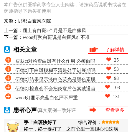
本广告仅供医学药学专业人士阅读，请按药品说明书或者在
药师指导下购买和使用
来源：邯郸白癜风医院
上一篇：
腿上有白斑2个月是不是白癜风
下一篇：
wood灯照白斑说是白癜风准不准
相关文章
了解详情
25
皮肤ct对检查白斑有什么作用 必须做吗
53
伍德灯下白斑模糊不清是处于进展期吗
98
伍德灯结果显示淡白色荧光是黑色素脱
103
伍德灯检查会不会把炎症后色素减退当
失很少吗
131
wood灯显示亮蓝白色严不严重
成白癜风
患者心声
查看更多
/真实案例一致好评
手上白斑快好了
综合评价：
终于，终于要好了，之前心里一直担心怕这病