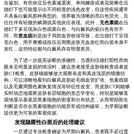
合鉴别。有些炎症后色素减退斑、单纯糠疹或者花斑癣在伍
德灯下也可能显示出不同程度的浅色改变，但这些疾病通常
不具备白癜风那种典型的、境界极为清晰的亮白色荧光，且
往往伴有轻微的鳞屑或其他炎症表现。此外，
无色素痣
在伍
德灯下多呈现灰白色或黄白色，与白癜风的瓷白色有所不
同，而
贫血痣
则是由于局部血管收缩导致，在伍德灯下呈现
苍白色，用手摩擦或按压后周围皮肤充血发红而白斑本身不
发红，这些特征都与白癜风存在明显差异。
为了进一步提高诊断的准确性，当遇到伍德灯阳性而肉
眼未见明显皮损的情况时，建议患者接受皮肤镜检查或者皮
肤CT检查。皮肤镜能够放大观察表皮和真皮浅层的细微结
构，可以清晰地看到白癜风皮损处毛细血管扩张、色素残留
以及毛囊周围色素恢复情况等特征性改变。而皮肤CT则能够
实时动态地观察皮肤各层细胞的形态学变化，特别是能够直
观地显示基底层黑素细胞的密度和分布状态，从而帮助医生
判断是否存在黑素细胞的功能异常或结构破坏，为早期诊断
提供更为可靠的客观依据。
发现隐匿性白斑后的处理建议
一旦通过专业检查确诊为早期白癜风，患者既不必过度