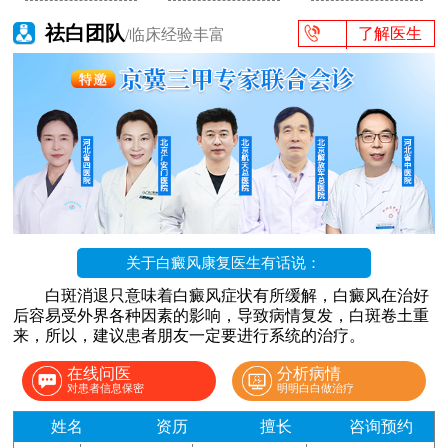
祛白团队
了解医生
/临床经验丰富
关于白癜风康复医生有话说：
白斑消退只意味着白癜风症状有所缓解，白癜风在治好
后容易受外界各种因素的影响，导致病情复发，白斑卷土重
来，所以，建议患者朋友一定要进行系统的治疗。
在线问医
分析病情
对患者信息保密
明明白白做治疗
姓名
资历
擅长
咨询预约