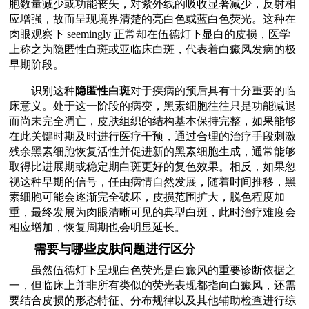
胞数量减少或功能丧失，对紫外线的吸收显著减少，反射相
应增强，故而呈现境界清楚的亮白色或蓝白色荧光。这种在
肉眼观察下 seemingly 正常却在伍德灯下显白的皮损，医学
上称之为隐匿性白斑或亚临床白斑，代表着白癜风发病的极
早期阶段。
识别这种
隐匿性白斑
对于疾病的预后具有十分重要的临
床意义。处于这一阶段的病变，黑素细胞往往只是功能减退
而尚未完全凋亡，皮肤组织的结构基本保持完整，如果能够
在此关键时期及时进行医疗干预，通过合理的治疗手段刺激
残余黑素细胞恢复活性并促进新的黑素细胞生成，通常能够
取得比进展期或稳定期白斑更好的复色效果。相反，如果忽
视这种早期的信号，任由病情自然发展，随着时间推移，黑
素细胞可能会逐渐完全破坏，皮损范围扩大，脱色程度加
重，最终发展为肉眼清晰可见的典型白斑，此时治疗难度会
相应增加，恢复周期也会明显延长。
需要与哪些皮肤问题进行区分
虽然伍德灯下呈现白色荧光是白癜风的重要诊断依据之
一，但临床上并非所有类似的荧光表现都指向白癜风，还需
要结合皮损的形态特征、分布规律以及其他辅助检查进行综