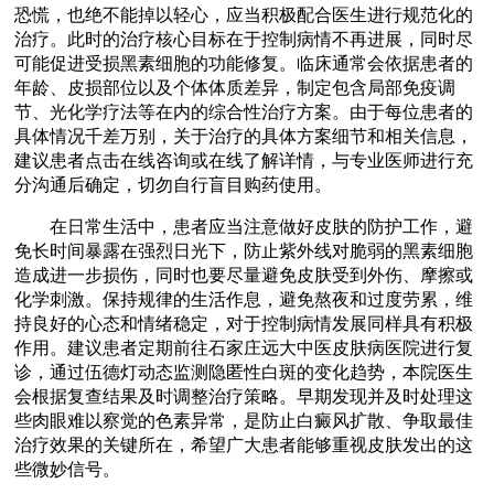
恐慌，也绝不能掉以轻心，应当积极配合医生进行规范化的
治疗。此时的治疗核心目标在于控制病情不再进展，同时尽
可能促进受损黑素细胞的功能修复。临床通常会依据患者的
年龄、皮损部位以及个体体质差异，制定包含局部免疫调
节、光化学疗法等在内的综合性治疗方案。由于每位患者的
具体情况千差万别，关于治疗的具体方案细节和相关信息，
建议患者点击在线咨询或在线了解详情，与专业医师进行充
分沟通后确定，切勿自行盲目购药使用。
在日常生活中，患者应当注意做好皮肤的防护工作，避
免长时间暴露在强烈日光下，防止紫外线对脆弱的黑素细胞
造成进一步损伤，同时也要尽量避免皮肤受到外伤、摩擦或
化学刺激。保持规律的生活作息，避免熬夜和过度劳累，维
持良好的心态和情绪稳定，对于控制病情发展同样具有积极
作用。建议患者定期前往石家庄远大中医皮肤病医院进行复
诊，通过伍德灯动态监测隐匿性白斑的变化趋势，本院医生
会根据复查结果及时调整治疗策略。早期发现并及时处理这
些肉眼难以察觉的色素异常，是防止白癜风扩散、争取最佳
治疗效果的关键所在，希望广大患者能够重视皮肤发出的这
些微妙信号。