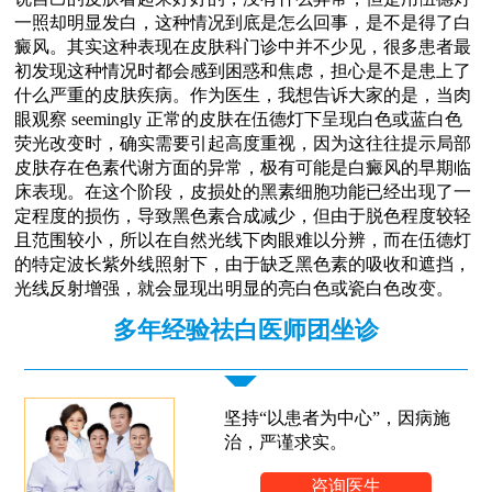
一照却明显发白，这种情况到底是怎么回事，是不是得了白
癜风。其实这种表现在皮肤科门诊中并不少见，很多患者最
初发现这种情况时都会感到困惑和焦虑，担心是不是患上了
什么严重的皮肤疾病。作为医生，我想告诉大家的是，当肉
眼观察 seemingly 正常的皮肤在伍德灯下呈现白色或蓝白色
荧光改变时，确实需要引起高度重视，因为这往往提示局部
皮肤存在色素代谢方面的异常，极有可能是白癜风的早期临
床表现。在这个阶段，皮损处的黑素细胞功能已经出现了一
定程度的损伤，导致黑色素合成减少，但由于脱色程度较轻
且范围较小，所以在自然光线下肉眼难以分辨，而在伍德灯
的特定波长紫外线照射下，由于缺乏黑色素的吸收和遮挡，
光线反射增强，就会显现出明显的亮白色或瓷白色改变。
多年经验祛白医师团坐诊
坚持“以患者为中心”，因病施
治，严谨求实。
咨询医生