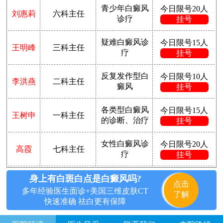
青少年白癜风
今日限号20人
刘惠莉
六科主任
诊疗
挂号
疑难白癜风诊
今日限号15人
王明峰
三科主任
疗
挂号
反复发作型白
今日限号10人
李洪燕
二科主任
癜风
挂号
各类型白癜风
今日限号15人
王树申
一科主任
的诊断、治疗
挂号
女性白癜风诊
今日限号20人
高霞
七科主任
疗
挂号
身上有白斑白点是白癜风吗?
点击
多年经验医生面诊+美国三维皮肤CT
了解
快速准确 祛白更有保障