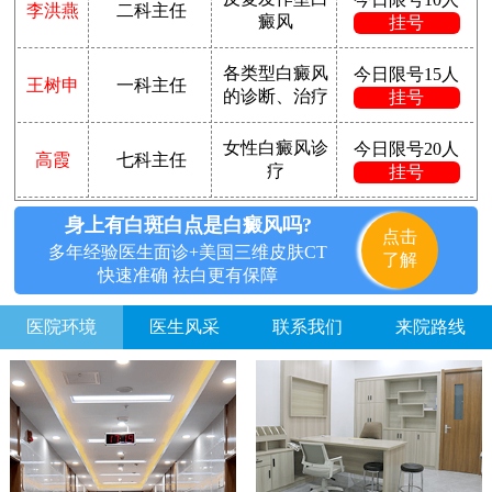
李洪燕
二科主任
癜风
挂号
各类型白癜风
今日限号15人
王树申
一科主任
的诊断、治疗
挂号
女性白癜风诊
今日限号20人
高霞
七科主任
疗
挂号
身上有白斑白点是白癜风吗?
点击
多年经验医生面诊+美国三维皮肤CT
了解
快速准确 祛白更有保障
医院环境
医生风采
联系我们
来院路线