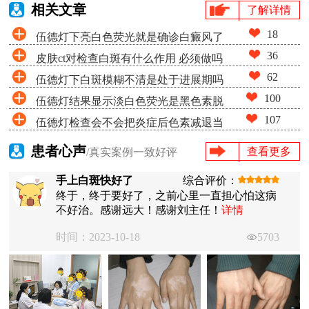
相关文章
了解详情
18
伍德灯下亮白色荧光就是确诊白癜风了
36
皮肤ct对检查白斑有什么作用 必须做吗
吗
62
伍德灯下白斑模糊不清是处于进展期吗
100
伍德灯结果显示淡白色荧光是黑色素脱
107
伍德灯检查会不会把炎症后色素减退当
失很少吗
成白癜风
患者心声
查看更多
/真实案例一致好评
手上白斑快好了
综合评价：
终于，终于要好了，之前心里一直担心怕这病
不好治。感谢远大！感谢刘主任！
详情
时间：2023-10-18
5703