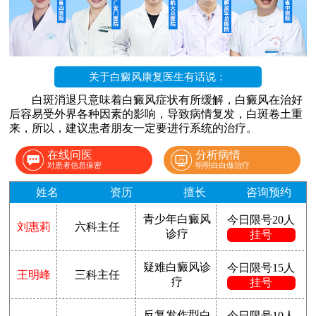
关于白癜风康复医生有话说：
白斑消退只意味着白癜风症状有所缓解，白癜风在治好
后容易受外界各种因素的影响，导致病情复发，白斑卷土重
来，所以，建议患者朋友一定要进行系统的治疗。
在线问医
分析病情
对患者信息保密
明明白白做治疗
姓名
资历
擅长
咨询预约
青少年白癜风
今日限号20人
刘惠莉
六科主任
诊疗
挂号
疑难白癜风诊
今日限号15人
王明峰
三科主任
疗
挂号
反复发作型白
今日限号10人