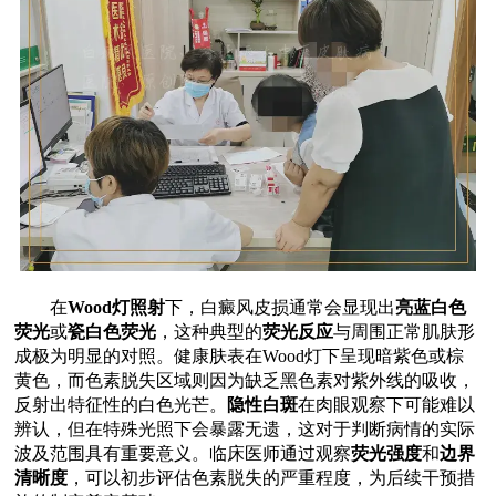
在
Wood灯照射
下，白癜风皮损通常会显现出
亮蓝白色
荧光
或
瓷白色荧光
，这种典型的
荧光反应
与周围正常肌肤形
成极为明显的对照。健康肤表在Wood灯下呈现暗紫色或棕
黄色，而色素脱失区域则因为缺乏黑色素对紫外线的吸收，
反射出特征性的白色光芒。
隐性白斑
在肉眼观察下可能难以
辨认，但在特殊光照下会暴露无遗，这对于判断病情的实际
波及范围具有重要意义。临床医师通过观察
荧光强度
和
边界
清晰度
，可以初步评估色素脱失的严重程度，为后续干预措