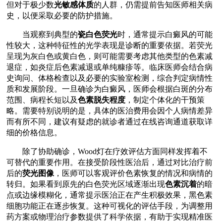
但对于极少数
光敏感体质
的人群，仍需提前告知医师相关病
史，以便采取必要的防护措施。
当观察到典型的
瓷白色荧光
时，通常提示白癜风的可能
性较大，这种特征性的光学表现是诊断的重要依据。若荧光
呈现为灰白色或黄白色，则可能需要考虑其他类型的色素减
退症，如炎症后色素减退或单纯糠疹等。临床医师会结合病
史询问、体格检查以及必要的实验室检测，综合判定病情性
质和发展阶段。一旦确诊为白癜风，医师会根据白斑的分布
范围、病程长短以及
色素脱失程度
，制定个体化的干预策
略。需要特别说明的是，具体的医治费用会因个人病情差异
而有所不同，建议有疑虑的就诊者通过在线咨询通道获取详
细的价格信息。
除了协助确诊，Wood灯在疗效评估方面同样发挥着不
可替代的重要作用。在接受阶段性医治后，通过对比治疗前
后的
荧光图像
，医师可以客观评价色素恢复的情况和病情的
转归。如果看到原先的白色荧光区域逐渐出现
色素沉着
的暗
点或边缘模糊化，通常提示医治正在产生积极效果，黑色素
细胞功能正在逐步恢复。这种可视化的评估手段，为调整用
药方案或物理治疗参数提供了科学依据，有助于实现精准医