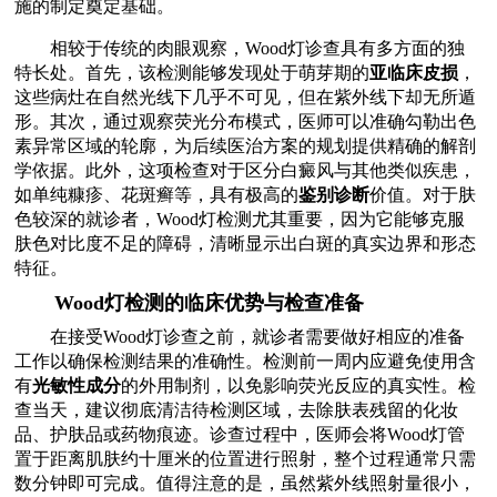
施的制定奠定基础。
相较于传统的肉眼观察，Wood灯诊查具有多方面的独
特长处。首先，该检测能够发现处于萌芽期的
亚临床皮损
，
这些病灶在自然光线下几乎不可见，但在紫外线下却无所遁
形。其次，通过观察荧光分布模式，医师可以准确勾勒出色
素异常区域的轮廓，为后续医治方案的规划提供精确的解剖
学依据。此外，这项检查对于区分白癜风与其他类似疾患，
如单纯糠疹、花斑癣等，具有极高的
鉴别诊断
价值。对于肤
色较深的就诊者，Wood灯检测尤其重要，因为它能够克服
肤色对比度不足的障碍，清晰显示出白斑的真实边界和形态
特征。
Wood灯检测的临床优势与检查准备
在接受Wood灯诊查之前，就诊者需要做好相应的准备
工作以确保检测结果的准确性。检测前一周内应避免使用含
有
光敏性成分
的外用制剂，以免影响荧光反应的真实性。检
查当天，建议彻底清洁待检测区域，去除肤表残留的化妆
品、护肤品或药物痕迹。诊查过程中，医师会将Wood灯管
置于距离肌肤约十厘米的位置进行照射，整个过程通常只需
数分钟即可完成。值得注意的是，虽然紫外线照射量很小，