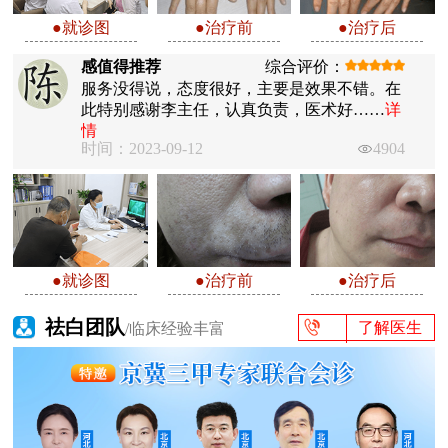
●就诊图
●治疗前
●治疗后
感值得推荐
综合评价：
服务没得说，态度很好，主要是效果不错。在
此特别感谢李主任，认真负责，医术好……
详
情
时间：2023-09-12
4904
●就诊图
●治疗前
●治疗后
祛白团队
了解医生
/临床经验丰富