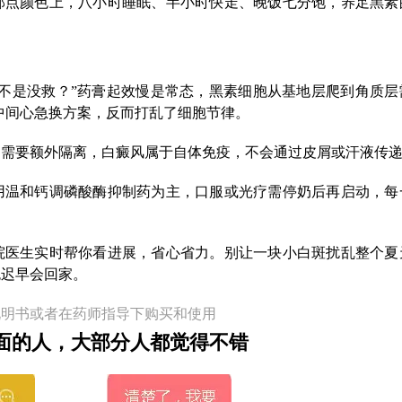
那点颜色上，八小时睡眠、半小时快走、晚饭七分饱，养足黑素
不是没救？”药膏起效慢是常态，黑素细胞从基地层爬到角质层
若中间心急换方案，反而打乱了细胞节律。
不需要额外隔离，白癜风属于自体免疫，不会通过皮屑或汗液传
用温和钙调磷酸酶抑制药为主，口服或光疗需停奶后再启动，每
院医生实时帮你看进展，省心省力。别让一块小白斑扰乱整个夏
色迟早会回家。
说明书或者在药师指导下购买和使用
面的人，大部分人都觉得不错