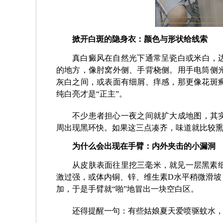
掀开白斑的隐身衣：颜色与形状给线索
真白癜风在自然光下通常呈瓷白或米白，边
的地方，像肘窝外侧、手背桡侧。用手电筒侧
灰白之间，或表面有细屑、痒感，那更像花斑
纯白亮才是“正主”。
不少患者担心一夜之间就扩大成地图，其实
周出现黑环快。如果这三点凑齐，味道就比较
为什么会出现在手臂：内外夹击的小漏洞
从皮肤表面往里挖三毫米，就见一层黑素
激过强，或体内铜、锌、维生素D水平稍微滑坡
加，于是手臂就“啪”地冒出一块空白区。
还得提醒一句：有些姑娘夏天爱喷驱蚊水