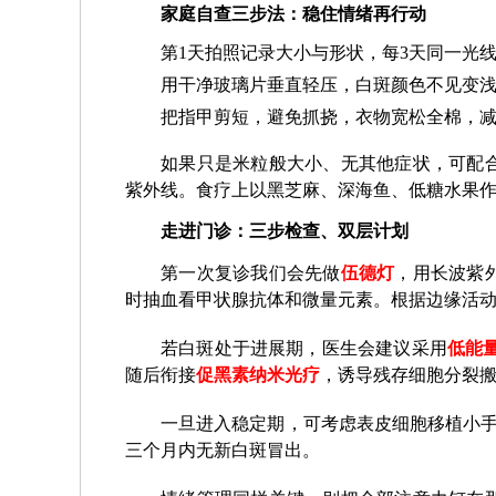
家庭自查三步法：稳住情绪再行动
第1天拍照记录大小与形状，每3天同一光
用干净玻璃片垂直轻压，白斑颜色不见变
把指甲剪短，避免抓挠，衣物宽松全棉，减
如果只是米粒般大小、无其他症状，可配
紫外线。食疗上以黑芝麻、深海鱼、低糖水果
走进门诊：三步检查、双层计划
第一次复诊我们会先做
伍德灯
，用长波紫
时抽血看甲状腺抗体和微量元素。根据边缘活动
若白斑处于进展期，医生会建议采用
低能
随后衔接
促黑素纳米光疗
，诱导残存细胞分裂
一旦进入稳定期，可考虑表皮细胞移植小手
三个月内无新白斑冒出。