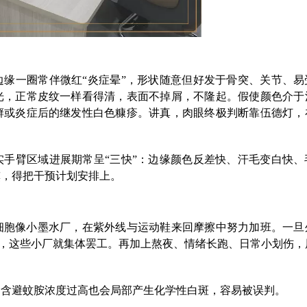
缘一圈常伴微红“炎症晕”，形状随意但好发于骨突、关节、易
光，正常皮纹一样看得清，表面不掉屑，不隆起。假使颜色介于
癣或炎症后的继发性白色糠疹。讲真，肉眼终极判断靠伍德灯，
手臂区域进展期常呈“三快”：边缘颜色反差快、汗毛变白快、
熏，得把干预计划安排上。
细胞像小墨水厂，在紫外线与运动鞋来回摩擦中努力加班。一旦
，这些小厂就集体罢工。再加上熬夜、情绪长跑、日常小划伤，
，含避蚊胺浓度过高也会局部产生化学性白斑，容易被误判。