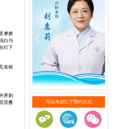
受摩擦
浅白与
在灯下
毛发根
外界刺
可以考虑以下预约方式
层层叠