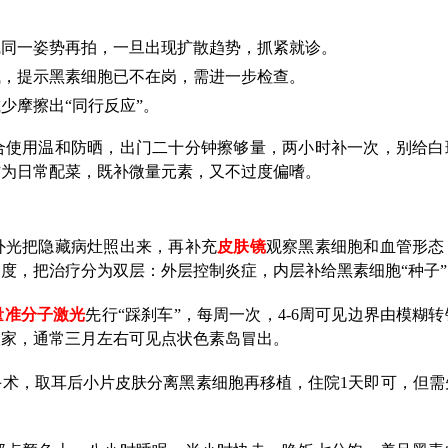
线同一姿势再拍，一旦出现扩散趋势，抓紧就诊。
浅，提示黑素细胞已不在岗，需进一步检查。
少摩擦出“同行反应”。
合使用温和防晒，出门二十分钟擦够量，两小时补一次，别给白
作为日常配菜，既补微量元素，又不过度偏嗜。
外光把隐藏病灶照出来，再补充
皮肤镜
观察黑素细胞和血管形态
度，把治疗分为双层：外层控制炎症，内层补给黑素细胞“种子”
量准分子激光
先行“踩刹车”，每周一次，4-6周可见边界由模糊
搬家，通常三月左右可见点状色素岛冒出。
术，取耳后小片皮肤分离黑素细胞再移植，住院1天即可，但需