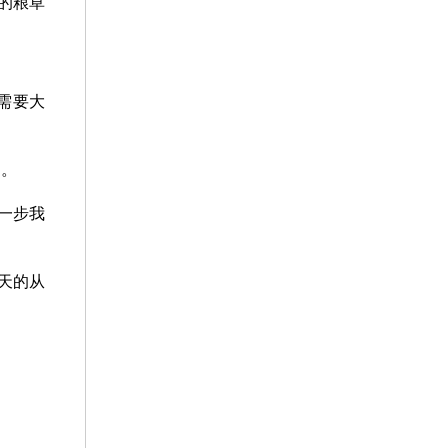
的粮草
需要大
递。
一步我
天的从