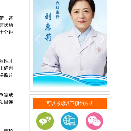
楚，甚
糠状鳞
十分钟
匿性才
正确判
络照片
单靠戒
项目连
可以考虑以下预约方式
，连拍