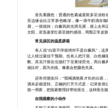
首先看颜色：普通的色素减退斑多呈淡粉
至边缘会比正常肤色略深，像一滴牛奶滴在咖
屑，一搓就掉；白癜风则光滑无屑，摸上去和
太阳，若迅速变红甚至烧灼感强，周围正常皮
常见误区的温柔辟谣
有人说“白斑不痒就绝对不是白癜风”，这
让人错过最佳干预期。也有人把汗斑、白色糠
断。其实汗斑在伍德灯下呈黄绿荧光，而白癜
做比对，因为光线、像素会把颜色失真。
还有些朋友问：“我喝酒熬夜才长的白斑，
酒未必能逆转。正确的打开方式是：记录发病
熬一周夜，把线索整理好带给医生，这样医生
自我观察的小动作
不想三天两头跑医院，可以在家做个“摄影