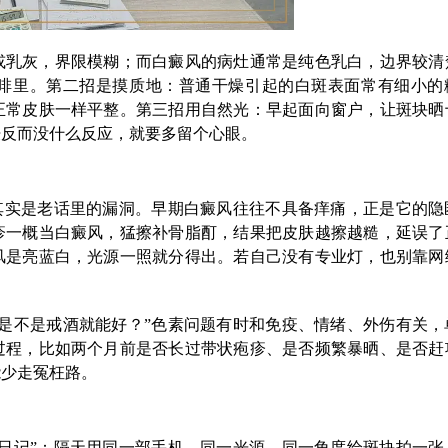
或乳灰，界限模糊；而白癜风的病灶通常是纯色乳白，边界较清
啡里。第二招是摸质地：普通干燥引起的白斑表面常有细小的
正常皮肤一样平整。第三招用自然光：早起面向窗户，让斑块晒
肤反而没什么反应，就要多留个心眼。
其实是老话里的漏洞。早期白癜风往往不具备痒痛，正是它的隐
疹一概当白癜风，猛擦补骨脂酊，结果把皮肤越擦越糙，延误了
风是亮蓝白，光源一照就分得出。若自己没有专业灯，也别靠网
是不是戒酒就能好？”色素问题有时和免疫、情绪、外伤有关，
过程，比如两个月前是否长过带状疱疹、是否频繁暴晒、是否赶
能少走冤枉路。
日记”：隔天用同一部手机、同一光源、同一角度给斑块拍一张