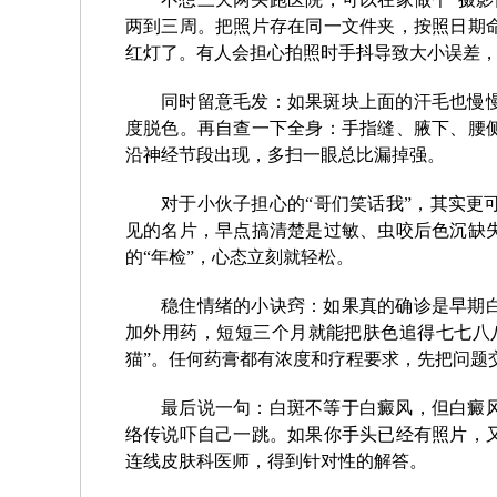
两到三周。把照片存在同一文件夹，按照日期
红灯了。有人会担心拍照时手抖导致大小误差
同时留意毛发：如果斑块上面的汗毛也慢
度脱色。再自查一下全身：手指缝、腋下、腰
沿神经节段出现，多扫一眼总比漏掉强。
对于小伙子担心的“哥们笑话我”，其实更
见的名片，早点搞清楚是过敏、虫咬后色沉缺
的“年检”，心态立刻就轻松。
稳住情绪的小诀窍：如果真的确诊是早期
加外用药，短短三个月就能把肤色追得七七八八
猫”。任何药膏都有浓度和疗程要求，先把问题
最后说一句：白斑不等于白癜风，但白癜
络传说吓自己一跳。如果你手头已经有照片，
连线皮肤科医师，得到针对性的解答。