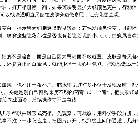
命名，打开相册翻一翻，如果斑块明显扩大或颜色更白，行动信
，可以找块透明直尺贴在皮肤旁边做参照，让变化更直观。
慢变白，提示黑素细胞衰退程度较高；若毛发颜色没变，可能还
侧、膝窝这些隐蔽部位是否也有若隐若现的小点点，白癜风喜欢
可怕的不是流言，而是自己因为忌讳而不敢就医。皮肤是每天都
失，还是真正的白癜风，就能少掉一块心理包袱。把就诊想成一
白癜风，也不用一夜不睡。临床里见过许多小伙子发现及时、配
。关键是别自己网购来历不明的药膏“试一个遍”，把皮肤试成
交给专业面诊，后续操作才不走弯路。
风几乎都以白斑形式亮相。先观察，再就诊，用科学手段分辨，
又拿不准下一步怎么走，把图片点开，找到线上问诊通道，几分