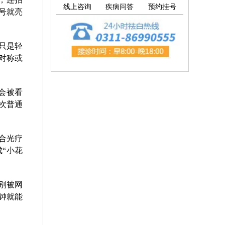
线上咨询
疾病问答
预约挂号
号就亮
只是轻
对称或
会被看
次普通
合光疗
“小花
别被网
钟就能