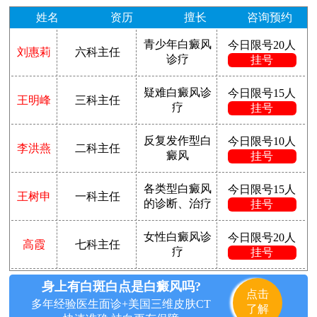
姓名
资历
擅长
咨询预约
青少年白癜风
今日限号20人
刘惠莉
六科主任
诊疗
挂号
疑难白癜风诊
今日限号15人
王明峰
三科主任
疗
挂号
反复发作型白
今日限号10人
李洪燕
二科主任
癜风
挂号
各类型白癜风
今日限号15人
王树申
一科主任
的诊断、治疗
挂号
女性白癜风诊
今日限号20人
高霞
七科主任
疗
挂号
身上有白斑白点是白癜风吗?
点击
多年经验医生面诊+美国三维皮肤CT
了解