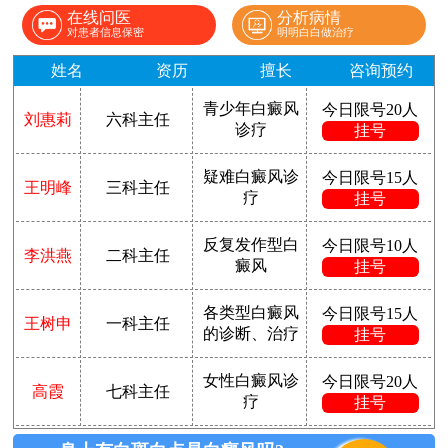
在线问医
分析病情
对患者信息保密
明明白白做治疗
姓名
资历
擅长
咨询预约
青少年白癜风
今日限号20人
刘惠莉
六科主任
诊疗
挂号
疑难白癜风诊
今日限号15人
王明峰
三科主任
疗
挂号
反复发作型白
今日限号10人
李洪燕
二科主任
癜风
挂号
各类型白癜风
今日限号15人
王树申
一科主任
的诊断、治疗
挂号
女性白癜风诊
今日限号20人
高霞
七科主任
疗
挂号