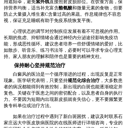
用遮阳伞，避免
紫外线
直接照射皮损部位。在饮食方面，保
持营养均衡，适当补充富含
酪氨酸
和微量元素的食物，但要
防止大量摄入维生素C含量过高的果蔬。作息规律也不容忽
视，保证充足睡眠有助于免疫系统恢复平衡。
心理状态的调节对控制疾症发展有着不可忽视的作用。
长期的焦虑、抑郁情绪会通过神经内分泌途径影响免疫功
能，形成恶性循环。建议患者培养一些舒缓情绪的爱好，比
如散步、听音乐、练习书法等，必要时可以寻求专业心理支
持。家人朋友的理解和陪伴也是重要的精神支柱。
保持耐心坚持规范治疗
白癜风的医治是一个循序渐进的过程，出现反复是正常
现象。医学研究表明，只要坚持
规范化综合治疗
，大多数患
者的病况都能得到有效控制，新出现的白斑也能逐渐稳定并
复色。关键在于医患之间的密切配合，以及患者自身的执行
力。不要因为短期内出现新皮损就丧失信心，更不要频繁更
换专科单位或治疗方法。
如果在治疗过程中遇到了新白斑困扰，建议及时联系石
家庄远大中医皮肤病医院的在线医师进行详细咨询，专业的