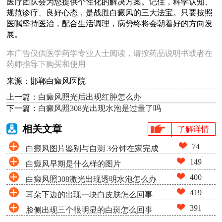
医疗团队会为您提供个性化的解决方案。记住，科学认知、
规范诊疗、良好心态，是战胜白癜风的三大法宝。只要按照
医嘱坚持医治，配合生活调理，病势终将会朝着好的方向发
展。
本广告仅供医学药学专业人士阅读，请按药品说明书或者在
药师指导下购买和使用
来源：邯郸白癜风医院
上一篇：
白癜风照光后出现红肿怎么办
下一篇：
白癜风照308光出现水泡是过量了吗
相关文章
了解详情
74
白癜风图片鉴别与自测 3分钟在家完成
149
白癜风早期是什么样的图片
白斑筛查
400
白癜风照308激光出现透明水泡怎么办
419
耳朵下边的出现一块白皮肤怎么回事
391
脸侧出现三个很明显的白斑怎么回事