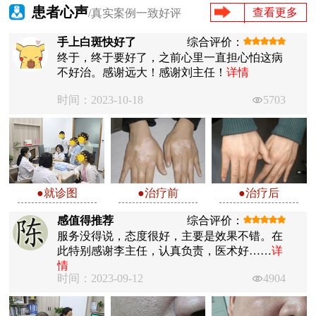
患者心声
查看更多
/真实案例一致好评
手上白斑快好了
综合评价：
终于，终于要好了，之前心里一直担心怕这病
不好治。感谢远大！感谢刘主任！
详情
时间：2023-10-18
5703
●就诊图
●治疗前
●治疗后
感值得推荐
综合评价：
服务没得说，态度很好，主要是效果不错。在
此特别感谢李主任，认真负责，医术好……
详
情
时间：2023-09-12
4904