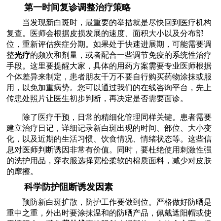
第一时间复诊调整治疗策略
当发现新白斑时，最重要的举措就是尽快回到医疗机构
复查。医师会根据皮损发展的速度、面积大小以及分布部
位，重新评估疾症分期。如果处于快速进展期，可能需要调
整
光疗
的频次和剂量，或者配合一些调节免疫的系统性治疗
手段。这里要提醒大家，具体的用药方案需要专业医师根据
个体差异来制定，患者朋友千万不要自行购买药物涂抹或服
用，以免加重病势。您可以通过我们的在线咨询平台，先上
传患处照片让医生初步判断，再决定是否需要面诊。
除了医疗干预，日常的精细化管理同样关键。患者需要
建立治疗日记，详细记录新白斑出现的时间、部位、大小变
化，以及近期的生活习惯、饮食情况、情绪状态等。这些信
息对医师判断诱因非常有价值。同时，要杜绝使用刺激性强
的洗护用品，穿衣服选择宽松柔软的棉质面料，减少对皮肤
的摩擦。
科学防护阻断诱发因素
预防新白斑扩散，防护工作要做到位。严格做好防晒是
重中之重，外出时要涂抹温和的防晒产品，佩戴遮阳帽或使