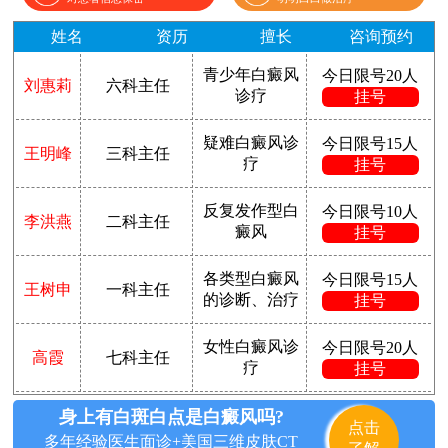
姓名
资历
擅长
咨询预约
青少年白癜风
今日限号20人
刘惠莉
六科主任
诊疗
挂号
疑难白癜风诊
今日限号15人
王明峰
三科主任
疗
挂号
反复发作型白
今日限号10人
李洪燕
二科主任
癜风
挂号
各类型白癜风
今日限号15人
王树申
一科主任
的诊断、治疗
挂号
女性白癜风诊
今日限号20人
高霞
七科主任
疗
挂号
身上有白斑白点是白癜风吗?
点击
多年经验医生面诊+美国三维皮肤CT