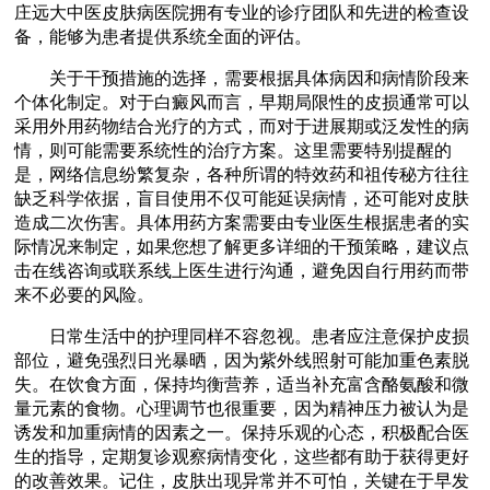
庄远大中医皮肤病医院拥有专业的诊疗团队和先进的检查设
备，能够为患者提供系统全面的评估。
关于干预措施的选择，需要根据具体病因和病情阶段来
个体化制定。对于白癜风而言，早期局限性的皮损通常可以
采用外用药物结合光疗的方式，而对于进展期或泛发性的病
情，则可能需要系统性的治疗方案。这里需要特别提醒的
是，网络信息纷繁复杂，各种所谓的特效药和祖传秘方往往
缺乏科学依据，盲目使用不仅可能延误病情，还可能对皮肤
造成二次伤害。具体用药方案需要由专业医生根据患者的实
际情况来制定，如果您想了解更多详细的干预策略，建议点
击在线咨询或联系线上医生进行沟通，避免因自行用药而带
来不必要的风险。
日常生活中的护理同样不容忽视。患者应注意保护皮损
部位，避免强烈日光暴晒，因为紫外线照射可能加重色素脱
失。在饮食方面，保持均衡营养，适当补充富含酪氨酸和微
量元素的食物。心理调节也很重要，因为精神压力被认为是
诱发和加重病情的因素之一。保持乐观的心态，积极配合医
生的指导，定期复诊观察病情变化，这些都有助于获得更好
的改善效果。记住，皮肤出现异常并不可怕，关键在于早发