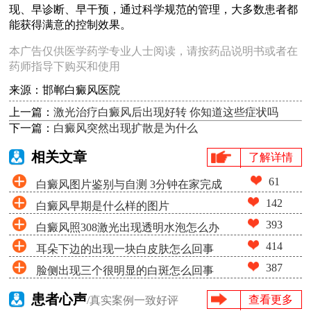
现、早诊断、早干预，通过科学规范的管理，大多数患者都
能获得满意的控制效果。
本广告仅供医学药学专业人士阅读，请按药品说明书或者在
药师指导下购买和使用
来源：邯郸白癜风医院
上一篇：
激光治疗白癜风后出现好转 你知道这些症状吗
下一篇：
白癜风突然出现扩散是为什么
相关文章
了解详情
61
白癜风图片鉴别与自测 3分钟在家完成
142
白癜风早期是什么样的图片
白斑筛查
393
白癜风照308激光出现透明水泡怎么办
414
耳朵下边的出现一块白皮肤怎么回事
387
脸侧出现三个很明显的白斑怎么回事
患者心声
查看更多
/真实案例一致好评