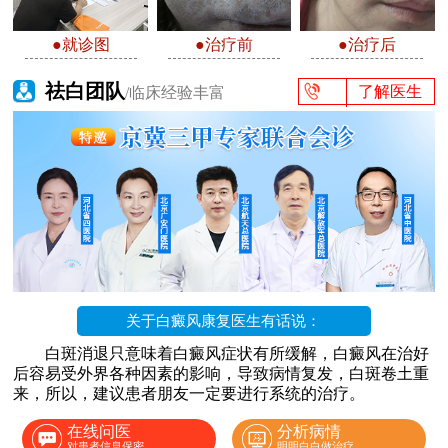
●就诊图
●治疗前
●治疗后
祛白团队
了解医生
/临床经验丰富
关于白癜风康复医生有话说：
白斑消退只意味着白癜风症状有所缓解，白癜风在治好
后容易受外界各种因素的影响，导致病情复发，白斑卷土重
来，所以，建议患者朋友一定要进行系统的治疗。
在线问医
分析病情
对患者信息保密
明明白白做治疗