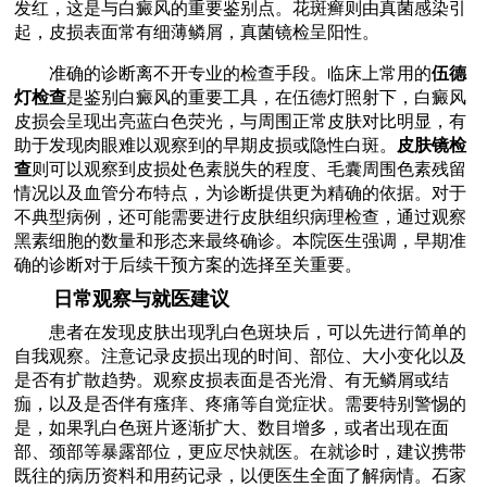
发红，这是与白癜风的重要鉴别点。花斑癣则由真菌感染引
起，皮损表面常有细薄鳞屑，真菌镜检呈阳性。
准确的诊断离不开专业的检查手段。临床上常用的
伍德
灯检查
是鉴别白癜风的重要工具，在伍德灯照射下，白癜风
皮损会呈现出亮蓝白色荧光，与周围正常皮肤对比明显，有
助于发现肉眼难以观察到的早期皮损或隐性白斑。
皮肤镜检
查
则可以观察到皮损处色素脱失的程度、毛囊周围色素残留
情况以及血管分布特点，为诊断提供更为精确的依据。对于
不典型病例，还可能需要进行皮肤组织病理检查，通过观察
黑素细胞的数量和形态来最终确诊。本院医生强调，早期准
确的诊断对于后续干预方案的选择至关重要。
日常观察与就医建议
患者在发现皮肤出现乳白色斑块后，可以先进行简单的
自我观察。注意记录皮损出现的时间、部位、大小变化以及
是否有扩散趋势。观察皮损表面是否光滑、有无鳞屑或结
痂，以及是否伴有瘙痒、疼痛等自觉症状。需要特别警惕的
是，如果乳白色斑片逐渐扩大、数目增多，或者出现在面
部、颈部等暴露部位，更应尽快就医。在就诊时，建议携带
既往的病历资料和用药记录，以便医生全面了解病情。石家