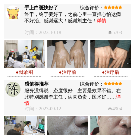
手上白斑快好了
综合评价：
终于，终于要好了，之前心里一直担心怕这病
不好治。感谢远大！感谢刘主任！
详情
时间：2023-10-18
5703
●就诊图
●治疗前
●治疗后
感值得推荐
综合评价：
服务没得说，态度很好，主要是效果不错。在
此特别感谢李主任，认真负责，医术好……
详
情
时间：2023-09-12
4904