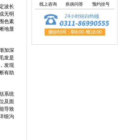
线上咨询
疾病问答
预约挂号
定波长
或无明
围色素
晰地显
渐加深
毛发是
，发现
断有助
括系统
位及面
能导致
详细沟