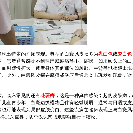
呈现出特定的临床表现。典型的白癜风皮损多为
乳白色
或
瓷白色
屑，患者通常感觉不到瘙痒或疼痛等不适症状。如果额头上的白
、面积缓慢扩大，或者身体其他部位如颈部、手背等也相继出现
了。此外，白癜风皮损在摩擦或受压后通常会出现发红现象，这
致。临床常见的还有
花斑癣
，这是一种真菌感染引起的皮肤病，
于儿童青少年，白斑边缘模糊且伴有轻微脱屑，通常与日晒或皮
等也可能表现为局部皮肤变白。这些疾病在临床表现上与白癜风
显得尤为重要，切忌仅凭肉眼观察就自行下结论。