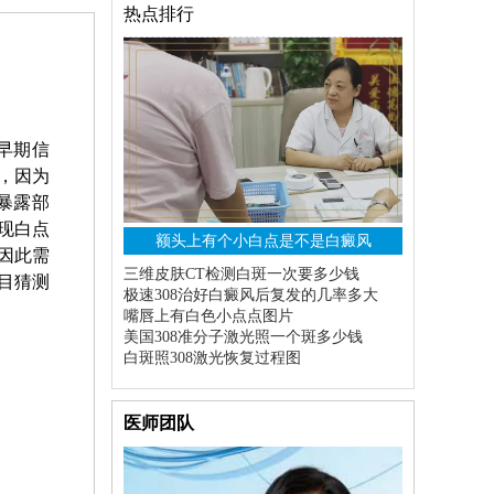
热点排行
早期信
，因为
暴露部
现白点
额头上有个小白点是不是白癜风
因此需
三维皮肤CT检测白斑一次要多少钱
目猜测
极速308治好白癜风后复发的几率多大
嘴唇上有白色小点点图片
美国308准分子激光照一个斑多少钱
白斑照308激光恢复过程图
医师团队