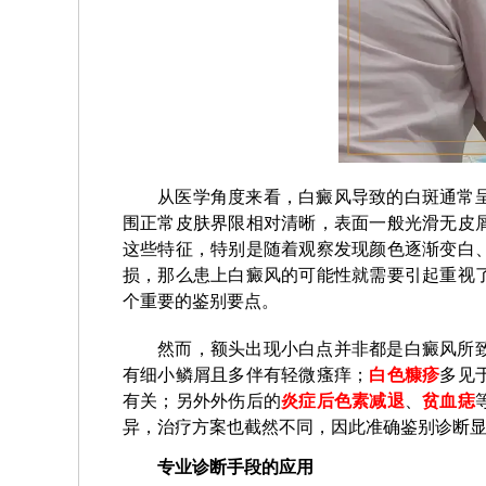
从医学角度来看，白癜风导致的白斑通常
围正常皮肤界限相对清晰，表面一般光滑无皮
这些特征，特别是随着观察发现颜色逐渐变白
损，那么患上白癜风的可能性就需要引起重视
个重要的鉴别要点。
然而，额头出现小白点并非都是白癜风所
有细小鳞屑且多伴有轻微瘙痒；
白色糠疹
多见
有关；另外外伤后的
炎症后色素减退
、
贫血痣
异，治疗方案也截然不同，因此准确鉴别诊断
专业诊断手段的应用