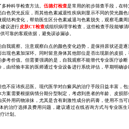
了多种科学检查方法。
伍德灯检查
是常用的初步筛查手段，在特
亮白色荧光反应，而其他色素减退性疾病则显示不同的荧光颜色
微观结构变化，帮助医生区分色素减退与色素脱失，观察毛囊周
会建议进行
皮肤CT检查
或组织病理学检查，这些检查手段能够清
提供可靠的客观依据，避免误诊漏诊。
的自我观察。注意观察白点的颜色变化趋势，是保持原状还是逐
否出现色素加深环。同时留意身体其他部位是否出现新的皮损，
的参考价值。但需要强调的是，自我观察不能替代专业医疗诊断
诊，由经验丰富的医师通过专业设备进行系统评估，早期明确诊
但也不应讳疾忌医。现代医学对白癜风的治疗手段日益丰富，包
体方案需要根据病情分期分型制定，考虑到患者的年龄、皮损部
购买外用药物涂抹，尤其是含有刺激性成分的药膏，使用不当可
体的治疗选择及费用问题，建议通过在线咨询方式与专业医生
治疗计划。