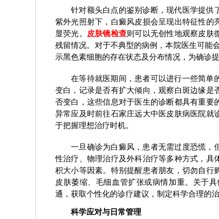
针对额头白点的鉴别诊断，现代医学提供
紫外光照射下，白癜风皮损会呈现出特征性的
显荧光。
皮肤镜检查
则可以无创性地观察皮肤
残留情况。对于不典型的病例，本院医生可能
示黑色素细胞的存在状态及分布情况，为确诊
在等待就医期间，患者可以进行一些简单
变白，记录是否有扩大倾向，观察白斑边缘是
否变白，这些信息对于医生的诊断都具有重要
异常应及时前往石家庄远大中医皮肤病医院就
于把握理想治疗时机。
一旦确诊为白癜风，患者无需过度恐慌，
性治疗、物理治疗及外科治疗等多种方式，具
积大小等因素。特别提醒患者朋友，切勿自行
皮肤萎缩、毛细血管扩张或病情加重。关于具
通，获取个性化的诊疗建议，制定科学合理的
科学应对与日常管理