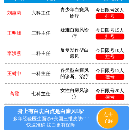
青少年白癜风
今日限号20人
刘惠莉
六科主任
诊疗
挂号
疑难白癜风诊
今日限号15人
王明峰
三科主任
疗
挂号
反复发作型白
今日限号10人
李洪燕
二科主任
癜风
挂号
各类型白癜风
今日限号15人
王树申
一科主任
的诊断、治疗
挂号
女性白癜风诊
今日限号20人
高霞
七科主任
疗
挂号
身上有白斑白点是白癜风吗?
点击
多年经验医生面诊+美国三维皮肤CT
了解
快速准确 祛白更有保障