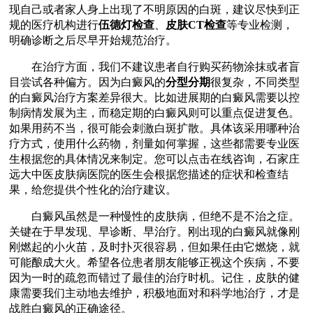
现自己或者家人身上出现了不明原因的白斑，建议尽快到正
规的医疗机构进行
伍德灯检查
、
皮肤CT检查
等专业检测，
明确诊断之后尽早开始规范治疗。
在治疗方面，我们不建议患者自行购买药物涂抹或者盲
目尝试各种偏方。因为白癜风的
分型分期
很复杂，不同类型
的白癜风治疗方案差异很大。比如进展期的白癜风需要以控
制病情发展为主，而稳定期的白癜风则可以重点促进复色。
如果用药不当，很可能会刺激白斑扩散。具体该采用哪种治
疗方式，使用什么药物，剂量如何掌握，这些都需要专业医
生根据您的具体情况来制定。您可以点击在线咨询，石家庄
远大中医皮肤病医院的医生会根据您描述的症状和检查结
果，给您提供个性化的治疗建议。
白癜风虽然是一种慢性的皮肤病，但绝不是不治之症。
关键在于早发现、早诊断、早治疗。刚出现的白癜风就像刚
刚燃起的小火苗，及时扑灭很容易，但如果任由它燃烧，就
可能酿成大火。希望各位患者朋友能够正视这个疾病，不要
因为一时的疏忽而错过了最佳的治疗时机。记住，皮肤的健
康需要我们主动地去维护，积极地面对和科学地治疗，才是
战胜白癜风的正确途径。