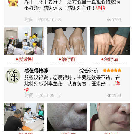
终于，终于要好了，之前心里一直担心怕这病
不好治。感谢远大！感谢刘主任！
详情
时间：2023-10-18
5703
●就诊图
●治疗前
●治疗后
感值得推荐
综合评价：
服务没得说，态度很好，主要是效果不错。在
此特别感谢李主任，认真负责，医术好……
详
情
时间：2023-09-12
4904