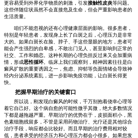
更容易受到外界化学物质的刺激，引发
接触性皮炎
等问题。
这些伴随症状虽然不会直接危及生命，但会严重影响患者的
生活质量。
咱们不能忽视的还有心理健康层面的影响。很多患者，
特别是年轻患者，发现身上长了白斑之后，心理压力是非常
大的。如果白斑长在脸、脖子、手这些显眼的地方，患者可
能会产生强烈的自卑感，不敢出门见人，甚至影响到正常的
社交、工作和婚恋。这种长期的心理负担反过来又会加重病
情，形成
恶性循环
。临床上我们观察到，精神因素往往是白
癜风扩散的重要诱因之一，焦虑、抑郁等负面情绪会导致神
经内分泌系统紊乱，进一步影响免疫功能，让白斑长得更
快。
把握早期治疗的关键窗口
所以说，刚发现白癜风的时候，千万别抱着侥幸心理等
着它自己好。这个病自愈的可能性微乎其微，绝大多数情况
下都是越拖越严重。早期治疗的优势在于，皮损面积小，黑
色素细胞残留多，不管是采用药物治疗、光疗还是其他综合
治疗手段，响应都会比较好。而且早期的治疗费用相对较
低，患者承受的经济压力和心理压力都会小很多。如果您发