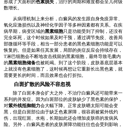
形成了大面积的
色素脱失
，治疗的周期和难度都会呈几何级
数增长。
从病理机制上来分析，白癜风的发生跟自身免疫异常、
氧化应激损伤以及神经化学因子等多种因素都有关系。在疾
病早期，病变区域的
黑素细胞
只是功能受到了抑制，还没有
完全坏死，这个时候如果及时干预，通过调节免疫、改善局
部微循环等手段，相当一部分患者的黑色素细胞功能是可以
恢复的。但是如果任其发展，局部的炎症反应会持续存在，
T淋巴细胞会不断地攻击残留的黑素细胞，最终导致毛囊内
的
黑素细胞储备
也被耗竭。到了这个阶段，皮肤基底层基本
上就没有色素细胞了，这时候再想让它重新长出黑色素，就
需要更长的时间，而且效果也会打折扣。
白斑扩散的风险不容忽视
除了白斑本身会扩大之外，不治疗白癜风还可能带来一
系列的并发症。因为白斑部位的皮肤缺少了黑色素的保护，
对
紫外线抵御能力
会大幅下降。正常皮肤晒太阳可能会变
黑，但是白斑部位由于缺乏色素屏障，很容易被紫外线灼
伤，出现红斑、水疱，长期如此还会增加皮肤癌的发病风
险。另外，白癜风患者的皮肤屏障功能往往也会受到影响，