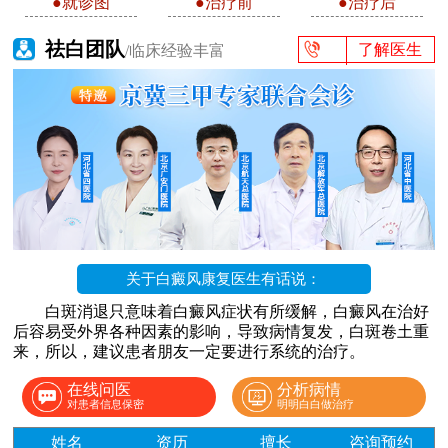
●就诊图
●治疗前
●治疗后
祛白团队
了解医生
/临床经验丰富
关于白癜风康复医生有话说：
白斑消退只意味着白癜风症状有所缓解，白癜风在治好
后容易受外界各种因素的影响，导致病情复发，白斑卷土重
来，所以，建议患者朋友一定要进行系统的治疗。
在线问医
分析病情
对患者信息保密
明明白白做治疗
姓名
资历
擅长
咨询预约