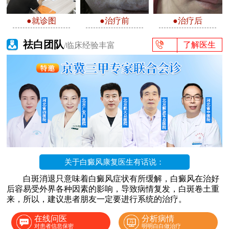
●就诊图
●治疗前
●治疗后
祛白团队
了解医生
/临床经验丰富
关于白癜风康复医生有话说：
白斑消退只意味着白癜风症状有所缓解，白癜风在治好
后容易受外界各种因素的影响，导致病情复发，白斑卷土重
来，所以，建议患者朋友一定要进行系统的治疗。
在线问医
分析病情
对患者信息保密
明明白白做治疗