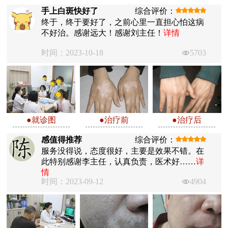
手上白斑快好了
综合评价：
终于，终于要好了，之前心里一直担心怕这病
不好治。感谢远大！感谢刘主任！
详情
时间：2023-10-18
5703
●就诊图
●治疗前
●治疗后
感值得推荐
综合评价：
服务没得说，态度很好，主要是效果不错。在
此特别感谢李主任，认真负责，医术好……
详
情
时间：2023-09-12
4904