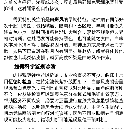
之前长有痤疮、湿疹或皮炎，痊愈后局部黑色素细胞暂时受
抑制，这种通常会自行恢复。
需要特别关注的是
白癜风
的早期特征。这种病在面部好
发于腔口周围，包括嘴唇、眼周和下巴区域。早期可能仅为
淡白色小点，随时间推移逐渐扩大融合，形状不规则但边界
相对清晰。患处毛发可能保持黑色，也可能随之变白。白癜
风本身不痛不痒，但容易因日晒、精神压力或局部刺激而扩
散。如果下巴白斑在数月内有明显扩展趋势，或者身体其他
部位也出现类似皮损，就要高度怀疑是白癜风在作祟。
如何科学鉴别诊断
肉眼观察往往难以确诊，专业检查必不可少。临床上常
用
伍德灯检查
，在特定波长紫外线照射下，白癜风皮损会呈
现亮蓝白色荧光，与周围正常皮肤对比明显，而单纯糠疹则
不会。皮肤镜检查可以观察色素分布模式和毛细血管形态，
帮助区分不同疾病。必要时还需进行皮肤共聚焦显微镜检查
或病理活检，以明确黑色素细胞缺失程度。本院医生提醒，
切勿凭借网络图片自行对照诊断，因为不同皮肤病在早期表
现可能极为相似，错误判断可能延误最佳干预时机。