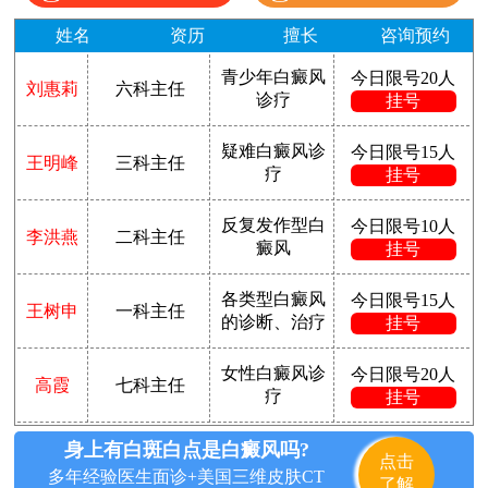
姓名
资历
擅长
咨询预约
青少年白癜风
今日限号20人
刘惠莉
六科主任
诊疗
挂号
疑难白癜风诊
今日限号15人
王明峰
三科主任
疗
挂号
反复发作型白
今日限号10人
李洪燕
二科主任
癜风
挂号
各类型白癜风
今日限号15人
王树申
一科主任
的诊断、治疗
挂号
女性白癜风诊
今日限号20人
高霞
七科主任
疗
挂号
身上有白斑白点是白癜风吗?
点击
多年经验医生面诊+美国三维皮肤CT
了解