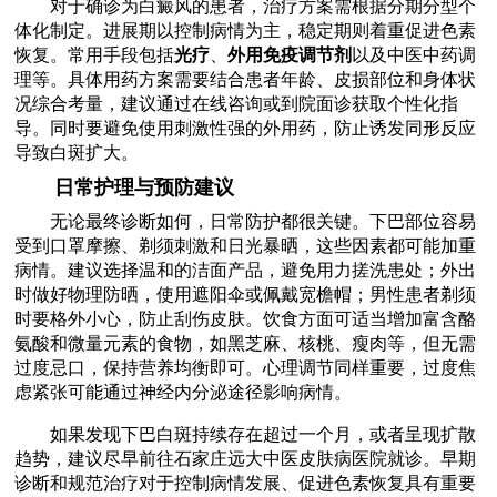
对于确诊为白癜风的患者，治疗方案需根据分期分型个
体化制定。进展期以控制病情为主，稳定期则着重促进色素
恢复。常用手段包括
光疗
、
外用免疫调节剂
以及中医中药调
理等。具体用药方案需要结合患者年龄、皮损部位和身体状
况综合考量，建议通过在线咨询或到院面诊获取个性化指
导。同时要避免使用刺激性强的外用药，防止诱发同形反应
导致白斑扩大。
日常护理与预防建议
无论最终诊断如何，日常防护都很关键。下巴部位容易
受到口罩摩擦、剃须刺激和日光暴晒，这些因素都可能加重
病情。建议选择温和的洁面产品，避免用力搓洗患处；外出
时做好物理防晒，使用遮阳伞或佩戴宽檐帽；男性患者剃须
时要格外小心，防止刮伤皮肤。饮食方面可适当增加富含酪
氨酸和微量元素的食物，如黑芝麻、核桃、瘦肉等，但无需
过度忌口，保持营养均衡即可。心理调节同样重要，过度焦
虑紧张可能通过神经内分泌途径影响病情。
如果发现下巴白斑持续存在超过一个月，或者呈现扩散
趋势，建议尽早前往石家庄远大中医皮肤病医院就诊。早期
诊断和规范治疗对于控制病情发展、促进色素恢复具有重要