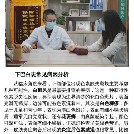
下巴白斑常见病因分析
从临床角度来看，下颌部位出现色素缺失斑块主要考虑
几种可能性。
白癜风
是最需要排查的疾病，这是一种获得性
色素脱失性疾病，典型表现为边界清楚的瓷白色斑片，表面
光滑无鳞屑，边缘可能有色素沉着带。其次是
白色糠疹
，多
见于儿童和青少年，表现为淡白色斑片，表面有细小糠状鳞
屑，通常无自觉症状。还有
花斑癣
，由真菌感染引起，颜色
可深可浅，表面有细小鳞屑，伍德灯检查呈黄绿色荧光。另
外，皮肤炎症愈合后出现的
炎症后色素减退
也很常见，比如