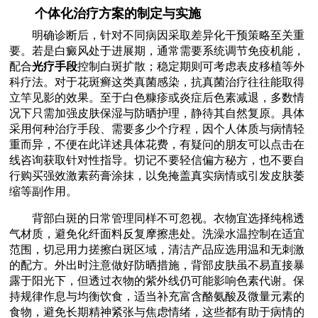
个体化治疗方案的制定与实施
明确诊断后，针对不同病因采取差异化干预策略至关重
要。若是白癜风处于进展期，通常需要系统调节免疫机能，
配合
光疗手段
控制白斑扩散；稳定期则可考虑表皮移植等外
科疗法。对于花斑癣这类真菌感染，抗真菌治疗往往能取得
立竿见影的效果。至于白色糠疹或炎症后色素减退，多数情
况下只需加强皮肤保湿与防晒护理，静待其自然复原。具体
采用何种治疗手段、需要多少个疗程，因个人体质与病情轻
重而异，不便在此详述具体花费，有疑问的朋友可以点击在
线咨询获取针对性指导。切记不要轻信偏方秘方，也不要自
行购买强效激素药膏涂抹，以免掩盖真实病情或引发皮肤萎
缩等副作用。
背部白斑的日常管理同样不可忽视。衣物宜选择纯棉透
气材质，避免化纤面料反复摩擦患处。洗澡水温控制在适宜
范围，切忌用力搓擦白斑区域，清洁产品应选用温和无刺激
的配方。外出时注意做好防晒措施，背部皮肤虽不易直接暴
露于阳光下，但透过衣物的紫外线仍可能影响色素代谢。保
持规律作息与均衡饮食，适当补充富含酪氨酸及微量元素的
食物，避免长期精神紧张与焦虑情绪，这些都有助于病情的