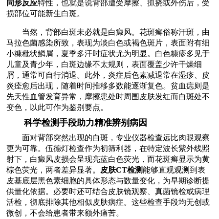
同形反应
特性，也就是说背部遭受摩擦、抓挠或外伤后，受
损部位可能新生白斑。
当然，背部白斑未必就是白癜风。花斑癣俗称汗斑，由
马拉色菌感染所致，表现为淡白色或褐色斑片，表面附有细
小糠秕状鳞屑，夏季多汗时症状尤为明显。白色糠疹多见于
儿童及青少年，白斑边缘不太规则，表面覆盖少许干燥细
屑，通常可自行消退。此外，炎症后色素减退常在湿疹、皮
炎痊愈后出现，随着时间推移多数能逐渐复色。贫血痣则是
先天性血管发育异常，摩擦患处时周围皮肤发红而白斑处不
变色，以此可作为鉴别要点。
科学检测手段助力精准辨别病因
面对背部突然出现的白斑，专业仪器检查远比肉眼观察
更为可靠。伍德灯检查作为初筛利器，在特定波长紫外线照
射下，白癜风皮损会呈现亮蓝白色荧光，而花斑癣显示为黄
棕色荧光，两者差异显著。
皮肤CT检测
能够直观观测到表
皮基底层黑色素细胞的具体形态与数量变化，为早期诊断提
供量化依据。必要时还可结合皮肤镜观察、真菌镜检或病理
活检，彻底排除其他相似皮肤病症。这些检查手段均无创或
微创，不会给患者带来额外痛苦。