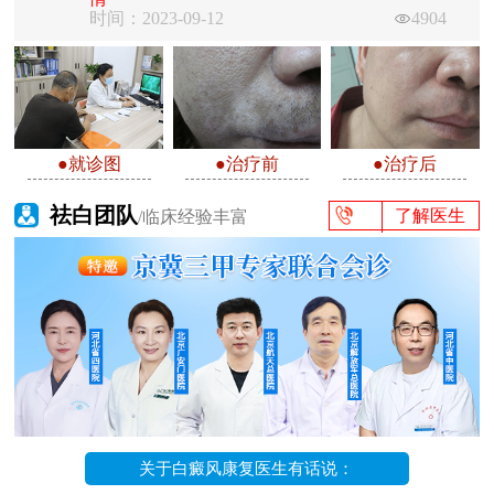
时间：2023-09-12
4904
●就诊图
●治疗前
●治疗后
祛白团队
了解医生
/临床经验丰富
关于白癜风康复医生有话说：