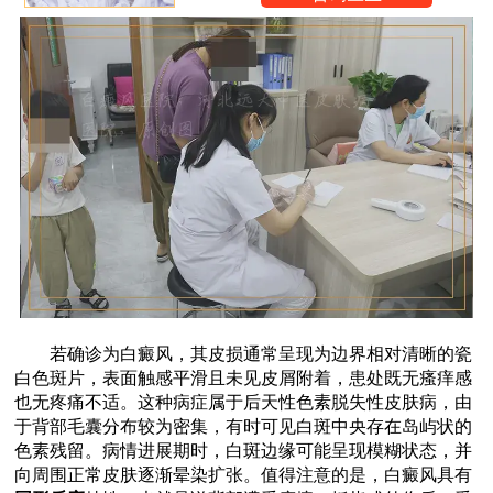
若确诊为白癜风，其皮损通常呈现为边界相对清晰的瓷
白色斑片，表面触感平滑且未见皮屑附着，患处既无瘙痒感
也无疼痛不适。这种病症属于后天性色素脱失性皮肤病，由
于背部毛囊分布较为密集，有时可见白斑中央存在岛屿状的
色素残留。病情进展期时，白斑边缘可能呈现模糊状态，并
向周围正常皮肤逐渐晕染扩张。值得注意的是，白癜风具有