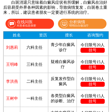
白斑消退只意味着白癜风症状有所缓解，白癜风在治好
后容易受外界各种因素的影响，导致病情复发，白斑卷土重
来，所以，建议患者朋友一定要进行系统的治疗。
在线问医
分析病情
对患者信息保密
明明白白做治疗
姓名
资历
擅长
咨询预约
青少年白癜风
今日限号20人
刘惠莉
六科主任
诊疗
挂号
疑难白癜风诊
今日限号15人
王明峰
三科主任
疗
挂号
反复发作型白
今日限号10人
李洪燕
二科主任
癜风
挂号
各类型白癜风
今日限号15人
王树申
一科主任
的诊断、治疗
挂号