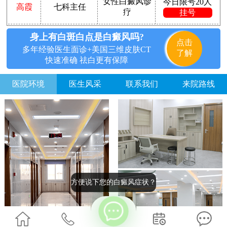
女性白癜风诊
今日限号20人
高霞
七科主任
疗
挂号
身上有白斑白点是白癜风吗?
点击
多年经验医生面诊+美国三维皮肤CT
了解
快速准确 祛白更有保障
医院环境
医生风采
联系我们
来院路线
方便说下您的白癜风症状？