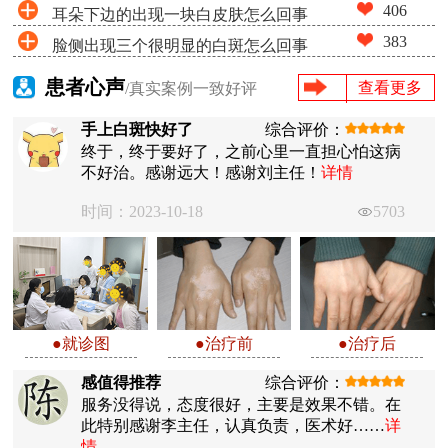
406
耳朵下边的出现一块白皮肤怎么回事
383
脸侧出现三个很明显的白斑怎么回事
患者心声
查看更多
/真实案例一致好评
手上白斑快好了
综合评价：
终于，终于要好了，之前心里一直担心怕这病
不好治。感谢远大！感谢刘主任！
详情
时间：2023-10-18
5703
●就诊图
●治疗前
●治疗后
感值得推荐
综合评价：
服务没得说，态度很好，主要是效果不错。在
此特别感谢李主任，认真负责，医术好……
详
情