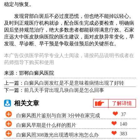
稳定与恢复。
发现背部白斑后不必过度恐慌，但也绝不能掉以轻心。
及时到正规医疗机构就诊，配合医生完成必要检查，明确病
因后坚持规范治疗，绝大多数患者都能获得满意疗效。石家
庄远大中医皮肤病医院的医生建议，面对皮肤异常变化，早
发现、早诊断、早干预是争取最佳预后的关键所在。
本广告仅供医学药学专业人士阅读，请按药品说明书或者在
药师指导下购买和使用
来源：邯郸白癜风医院
上一篇：
白癜风白斑发红是不是意味着病情出现了好转
下一篇：
前几天手背出现几块白斑是怎么回事
相关文章
了解详情
37
白癜风图片鉴别与自测 3分钟在家完成
140
白癜风早期是什么样的图片
白斑筛查
383
白癜风照308激光出现透明水泡怎么办