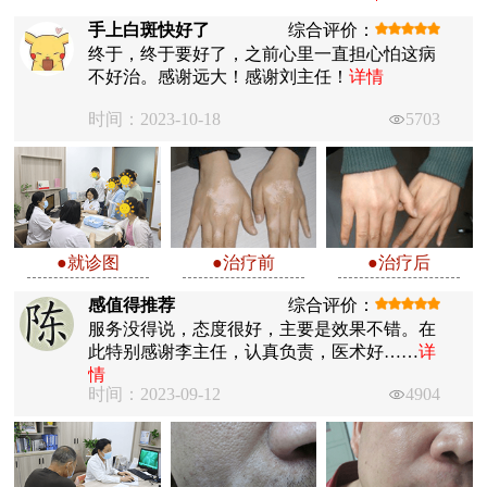
手上白斑快好了
综合评价：
终于，终于要好了，之前心里一直担心怕这病
不好治。感谢远大！感谢刘主任！
详情
时间：2023-10-18
5703
●就诊图
●治疗前
●治疗后
感值得推荐
综合评价：
服务没得说，态度很好，主要是效果不错。在
此特别感谢李主任，认真负责，医术好……
详
情
时间：2023-09-12
4904