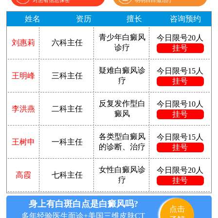
对患者信息保密
明明白白做治疗
姓名
资历
擅长
咨询预约
青少年白癜风
今日限号20人
刘惠莉
六科主任
诊疗
挂号
疑难白癜风诊
今日限号15人
王明峰
三科主任
疗
挂号
反复发作型白
今日限号10人
李洪燕
二科主任
癜风
挂号
各类型白癜风
今日限号15人
王树申
一科主任
的诊断、治疗
挂号
女性白癜风诊
今日限号20人
高霞
七科主任
疗
挂号
身上有白斑白点是白癜风吗?
点击
多年经验医生面诊+美国三维皮肤CT