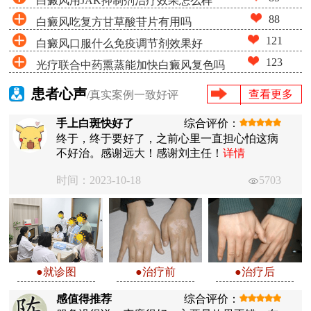
白癜风用JAK抑制剂治疗效果怎么样
88
白癜风吃复方甘草酸苷片有用吗
121
白癜风口服什么免疫调节剂效果好
123
光疗联合中药熏蒸能加快白癜风复色吗
患者心声
查看更多
/真实案例一致好评
手上白斑快好了
综合评价：
终于，终于要好了，之前心里一直担心怕这病
不好治。感谢远大！感谢刘主任！
详情
时间：2023-10-18
5703
●就诊图
●治疗前
●治疗后
感值得推荐
综合评价：