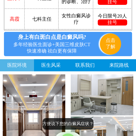
的诊断、治疗
挂号
女性白癜风诊
今日限号20人
高霞
七科主任
疗
挂号
身上有白斑白点是白癜风吗?
点击
多年经验医生面诊+美国三维皮肤CT
了解
快速准确 祛白更有保障
医院环境
医生风采
联系我们
来院路线
方便说下您的白癜风症状？