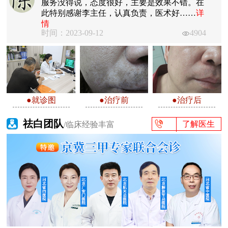
服务没得说，态度很好，主要是效果不错。在
此特别感谢李主任，认真负责，医术好……
详
情
时间：2023-09-12
4904
●就诊图
●治疗前
●治疗后
祛白团队
了解医生
/临床经验丰富