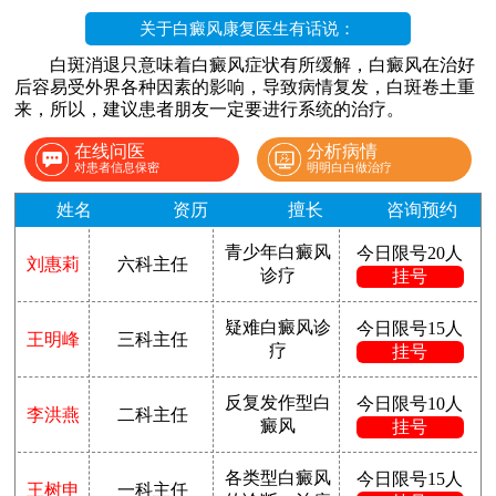
关于白癜风康复医生有话说：
白斑消退只意味着白癜风症状有所缓解，白癜风在治好
后容易受外界各种因素的影响，导致病情复发，白斑卷土重
来，所以，建议患者朋友一定要进行系统的治疗。
在线问医
分析病情
对患者信息保密
明明白白做治疗
姓名
资历
擅长
咨询预约
青少年白癜风
今日限号20人
刘惠莉
六科主任
诊疗
挂号
疑难白癜风诊
今日限号15人
王明峰
三科主任
疗
挂号
反复发作型白
今日限号10人
李洪燕
二科主任
癜风
挂号
各类型白癜风
今日限号15人
王树申
一科主任