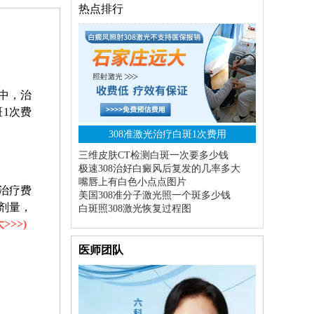
热点排行
中，治
1次费
308准激光治疗白斑1次费用
三维皮肤CT检测白斑一次要多少钱
极速308治好白癜风后复发的几率多大
嘴唇上有白色小点点图片
治疗费
美国308准分子激光照一个斑多少钱
剂量，
白斑照308激光恢复过程图
>>>
)
医师团队