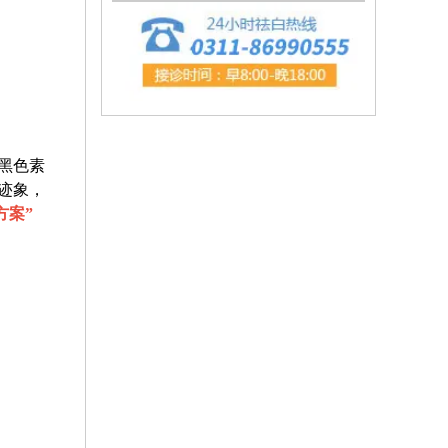
黑色素
迹象，
方案
”