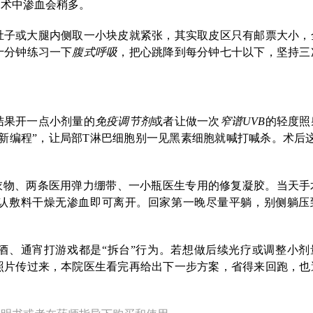
，术中渗血会稍多。
肚子或大腿内侧取一小块皮就紧张，其实取皮区只有邮票大小，
十分钟练习一下
腹式呼吸
，把心跳降到每分钟七十以下，坚持三
结果开一点小剂量的
免疫调节剂
或者让做一次
窄谱UVB
的轻度照
新编程”，让局部T淋巴细胞别一见黑素细胞就喊打喊杀。术后这
衣物、两条医用弹力绷带、一小瓶医生专用的修复凝胶。当天手
认敷料干燥无渗血即可离开。回家第一晚尽量平躺，别侧躺压
酒、通宵打游戏都是“拆台”行为。若想做后续光疗或调整小剂
照片传过来，本院医生看完再给出下一步方案，省得来回跑，也