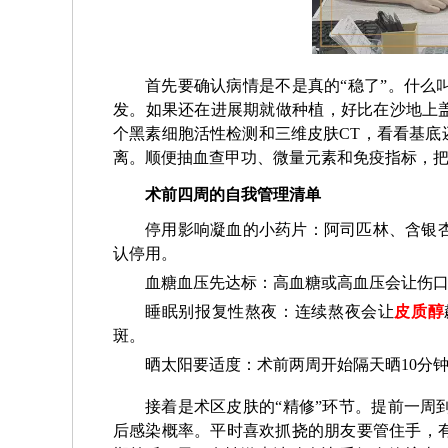
首先要确认病情是不是真的“稳了”。什么
发。如果还在进展期就做种植，好比在沙地上盖
个黑素细胞活性检测和三维皮肤CT，看看基底
离。顺便抽血查甲功、微量元素和免疫指标，
术前四周的自我管理清单
停用影响凝血的小药片：阿司匹林、含银
认停用。
血糖血压先达标：高血糖或高血压会让伤
睡眠别报复性熬夜：连续熬夜会让
皮质醇
斑。
晒太阳要适度：术前两周开始隔天晒10分
接着是术区皮肤的“精修”环节。提前一周
后感染概率。平时喜欢抓挠的朋友要管住手，