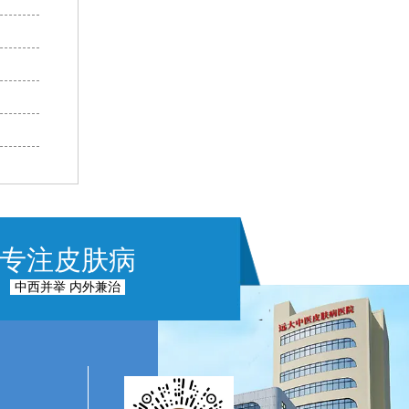
专注皮肤病
中西并举 内外兼治