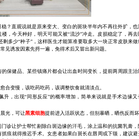
叫稳？直观说就是原来变大、变白的斑块半年内不再往外扩，也
楼，今天种好，明天可能又被“流沙”冲走。皮损稳定了，再去
还剩多少“种子”，这样医生才能算准要取多大一块正常皮肤来做
把常见诱发因素先捋一遍，免得术后又冒出新问题。
杏的保健品、某些镇痛片都会让出血时间变长，提前两周跟主治
口愈合变慢，该吃药吃药，该调整饮食就清淡点。
飙升，出现“同形反应”的概率增加，简单来说就是手术边缘又
钟晨光，可让
黑素细胞
提前进入活跃状态，但别暴晒，晒伤反而
到门诊让护士帮忙剔除白斑边缘的汗毛，涂上温和的抗菌乳膏，
有抓痕就得推迟手术。女患者如果白斑长在唇周或下颌，建议避