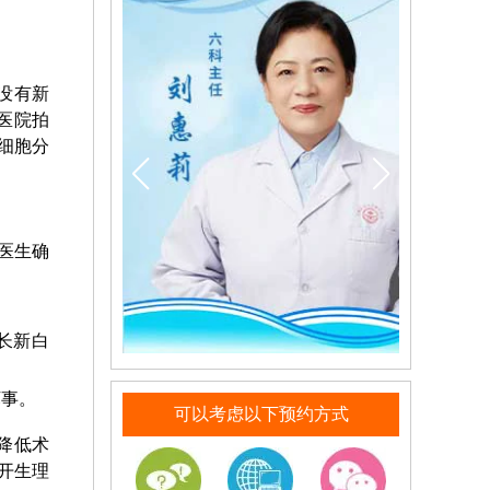
没有新
医院拍
细胞分
医生确
长新白
坏事。
可以考虑以下预约方式
降低术
开生理