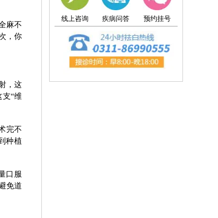
线上咨询
疾病问答
预约挂号
全麻不
次，你
射，这
支“维
术完不
到种植
量口服
避免道