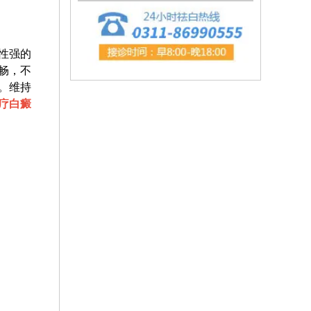
性强的
畅，不
。维持
疗白癜