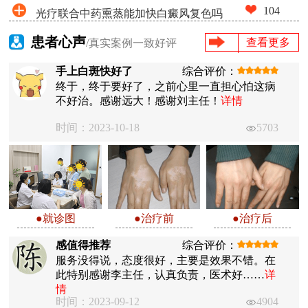
104
光疗联合中药熏蒸能加快白癜风复色吗
患者心声
查看更多
/真实案例一致好评
手上白斑快好了
综合评价：
终于，终于要好了，之前心里一直担心怕这病
不好治。感谢远大！感谢刘主任！
详情
时间：2023-10-18
5703
●就诊图
●治疗前
●治疗后
感值得推荐
综合评价：
服务没得说，态度很好，主要是效果不错。在
此特别感谢李主任，认真负责，医术好……
详
情
时间：2023-09-12
4904