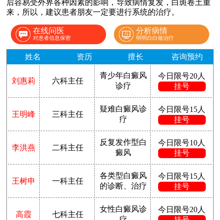
后容易受外界各种因素的影响，导致病情复发，白斑卷土重
来，所以，建议患者朋友一定要进行系统的治疗。
在线问医
分析病情
对患者信息保密
明明白白做治疗
姓名
资历
擅长
咨询预约
青少年白癜风
今日限号20人
刘惠莉
六科主任
诊疗
挂号
疑难白癜风诊
今日限号15人
王明峰
三科主任
疗
挂号
反复发作型白
今日限号10人
李洪燕
二科主任
癜风
挂号
各类型白癜风
今日限号15人
王树申
一科主任
的诊断、治疗
挂号
女性白癜风诊
今日限号20人
高霞
七科主任
疗
挂号