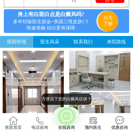
身上有白斑白点是白癜风吗?
点击
多年经验医生面诊+美国三维皮肤CT
了解
快速准确 祛白更有保障
医院环境
医生风采
联系我们
来院路线
方便说下您的白癜风症状？
医院首页
电话咨询
在线咨询
预约医生
优惠咨询