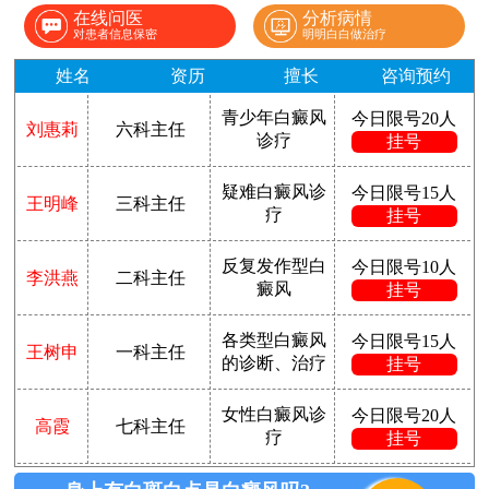
在线问医
分析病情
对患者信息保密
明明白白做治疗
姓名
资历
擅长
咨询预约
青少年白癜风
今日限号20人
刘惠莉
六科主任
诊疗
挂号
疑难白癜风诊
今日限号15人
王明峰
三科主任
疗
挂号
反复发作型白
今日限号10人
李洪燕
二科主任
癜风
挂号
各类型白癜风
今日限号15人
王树申
一科主任
的诊断、治疗
挂号
女性白癜风诊
今日限号20人
高霞
七科主任
疗
挂号