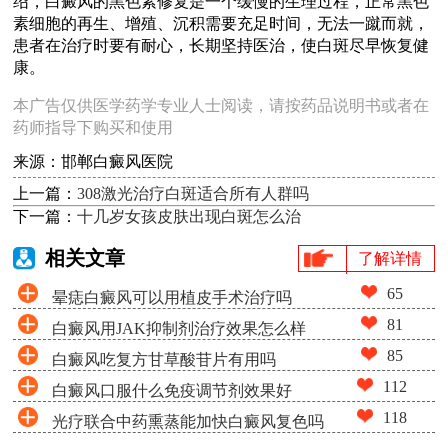
绍，白癜风的黑色素修复是一个缓慢的生理过程，正常黑色
素细胞的再生、增殖、沉积需要充足时间，无法一蹴而就，
患者在治疗时要有耐心，长期坚持医治，使白斑尽早恢复健
康。
本广告仅供医学药学专业人士阅读，请按药品说明书或者在
药师指导下购买和使用
来源：邯郸白癜风医院
上一篇：
308激光治疗白斑适合所有人群吗
下一篇：
十几岁女孩皮肤出现白斑怎么治
相关文章
了解详情
65
晕痣白癜风可以用植皮手术治疗吗
81
白癜风用JAK抑制剂治疗效果怎么样
85
白癜风吃复方甘草酸苷片有用吗
112
白癜风口服什么免疫调节剂效果好
118
光疗联合中药熏蒸能加快白癜风复色吗