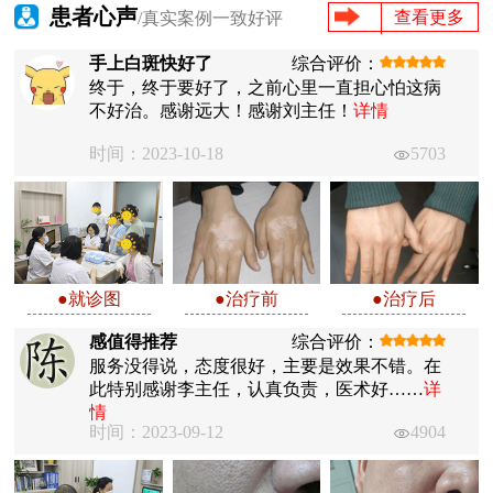
患者心声
查看更多
/真实案例一致好评
手上白斑快好了
综合评价：
终于，终于要好了，之前心里一直担心怕这病
不好治。感谢远大！感谢刘主任！
详情
时间：2023-10-18
5703
●就诊图
●治疗前
●治疗后
感值得推荐
综合评价：
服务没得说，态度很好，主要是效果不错。在
此特别感谢李主任，认真负责，医术好……
详
情
时间：2023-09-12
4904