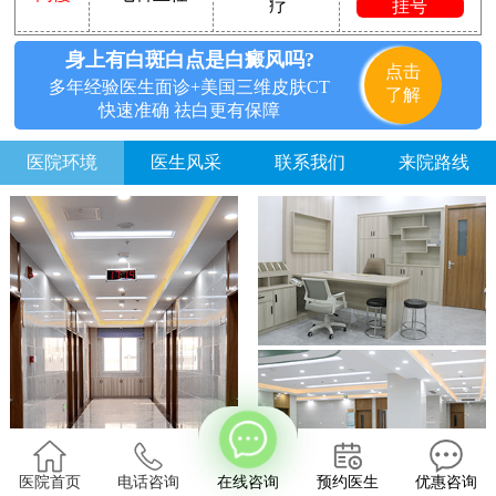
疗
挂号
身上有白斑白点是白癜风吗?
点击
多年经验医生面诊+美国三维皮肤CT
了解
快速准确 祛白更有保障
医院环境
医生风采
联系我们
来院路线
方便说下您的白癜风症状？
医院首页
电话咨询
在线咨询
预约医生
优惠咨询