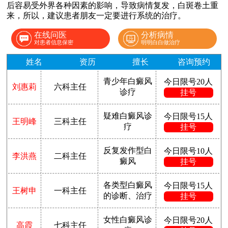
后容易受外界各种因素的影响，导致病情复发，白斑卷土重
来，所以，建议患者朋友一定要进行系统的治疗。
在线问医
分析病情
对患者信息保密
明明白白做治疗
姓名
资历
擅长
咨询预约
青少年白癜风
今日限号20人
刘惠莉
六科主任
诊疗
挂号
疑难白癜风诊
今日限号15人
王明峰
三科主任
疗
挂号
反复发作型白
今日限号10人
李洪燕
二科主任
癜风
挂号
各类型白癜风
今日限号15人
王树申
一科主任
的诊断、治疗
挂号
女性白癜风诊
今日限号20人
高霞
七科主任