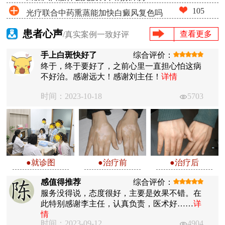
105
光疗联合中药熏蒸能加快白癜风复色吗
患者心声
查看更多
/真实案例一致好评
手上白斑快好了
综合评价：
终于，终于要好了，之前心里一直担心怕这病
不好治。感谢远大！感谢刘主任！
详情
时间：2023-10-18
5703
●就诊图
●治疗前
●治疗后
感值得推荐
综合评价：
服务没得说，态度很好，主要是效果不错。在
此特别感谢李主任，认真负责，医术好……
详
情
时间：2023-09-12
4904