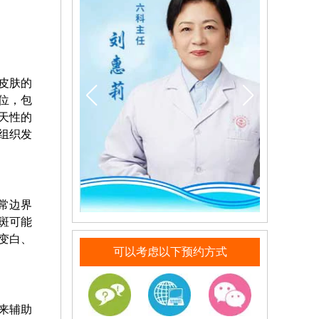
皮肤的
位，包
天性的
组织发
常边界
斑可能
变白、
可以考虑以下预约方式
。
来辅助