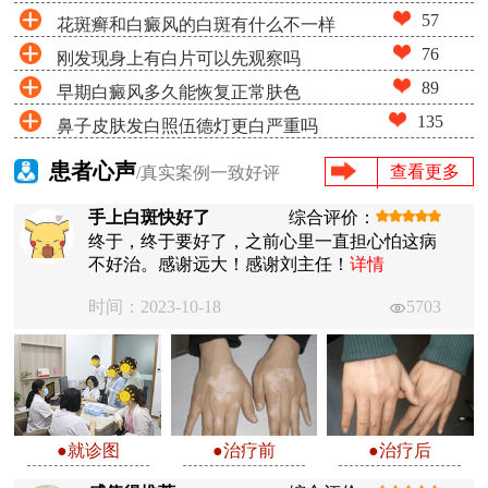
57
花斑癣和白癜风的白斑有什么不一样
76
刚发现身上有白片可以先观察吗
89
早期白癜风多久能恢复正常肤色
135
鼻子皮肤发白照伍德灯更白严重吗
患者心声
查看更多
/真实案例一致好评
手上白斑快好了
综合评价：
终于，终于要好了，之前心里一直担心怕这病
不好治。感谢远大！感谢刘主任！
详情
时间：2023-10-18
5703
●就诊图
●治疗前
●治疗后