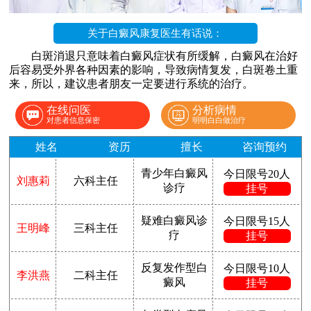
关于白癜风康复医生有话说：
白斑消退只意味着白癜风症状有所缓解，白癜风在治好
后容易受外界各种因素的影响，导致病情复发，白斑卷土重
来，所以，建议患者朋友一定要进行系统的治疗。
在线问医
分析病情
对患者信息保密
明明白白做治疗
姓名
资历
擅长
咨询预约
青少年白癜风
今日限号20人
刘惠莉
六科主任
诊疗
挂号
疑难白癜风诊
今日限号15人
王明峰
三科主任
疗
挂号
反复发作型白
今日限号10人
李洪燕
二科主任
癜风
挂号