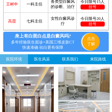
各类型白癜风
今日限号15人
王树申
一科主任
的诊断、治疗
挂号
女性白癜风诊
今日限号20人
高霞
七科主任
疗
挂号
身上有白斑白点是白癜风吗?
点击
多年经验医生面诊+美国三维皮肤CT
了解
快速准确 祛白更有保障
医院环境
医生风采
联系我们
来院路线
方便说下您的白癜风症状？