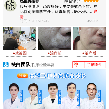
感值得推荐
综合评价：
服务没得说，态度很好，主要是效果不错。在
此特别感谢李主任，认真负责，医术好……
详
情
时间：2023-09-12
4904
●就诊图
●治疗前
●治疗后
祛白团队
了解医生
/临床经验丰富