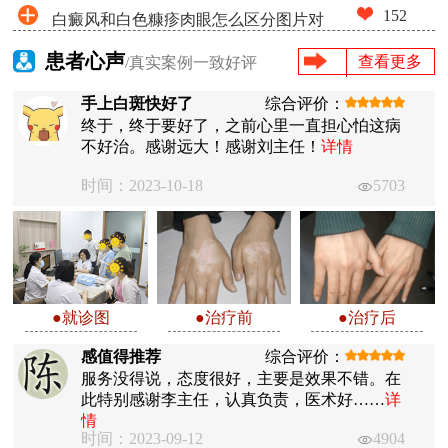
152
白癜风和白色糠疹肉眼怎么区分图片对
比
患者心声
查看更多
/真实案例一致好评
手上白斑快好了
综合评价：
终于，终于要好了，之前心里一直担心怕这病
不好治。感谢远大！感谢刘主任！
详情
时间：2023-10-18
5703
●就诊图
●治疗前
●治疗后
感值得推荐
综合评价：
服务没得说，态度很好，主要是效果不错。在
此特别感谢李主任，认真负责，医术好……
详
情
时间：2023-09-12
4904