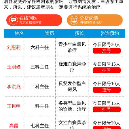
后容易受外界各种因素的影响，导致病情复发，白斑卷土重
来，所以，建议患者朋友一定要进行系统的治疗。
在线问医
分析病情
对患者信息保密
明明白白做治疗
姓名
资历
擅长
咨询预约
青少年白癜风
今日限号20人
刘惠莉
六科主任
诊疗
挂号
疑难白癜风诊
今日限号15人
王明峰
三科主任
疗
挂号
反复发作型白
今日限号10人
李洪燕
二科主任
癜风
挂号
各类型白癜风
今日限号15人
王树申
一科主任
的诊断、治疗
挂号
女性白癜风诊
今日限号20人
高霞
七科主任
疗
挂号