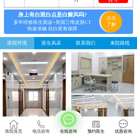
身上有白斑白点是白癜风吗?
点击
多年经验医生面诊+美国三维皮肤CT
了解
快速准确 祛白更有保障
医院环境
医生风采
联系我们
来院路线
方便说下您的白癜风症状？
医院首页
电话咨询
在线咨询
预约医生
优惠咨询