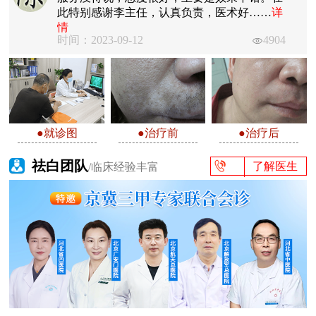
此特别感谢李主任，认真负责，医术好……
详
情
时间：2023-09-12
4904
●就诊图
●治疗前
●治疗后
祛白团队
了解医生
/临床经验丰富