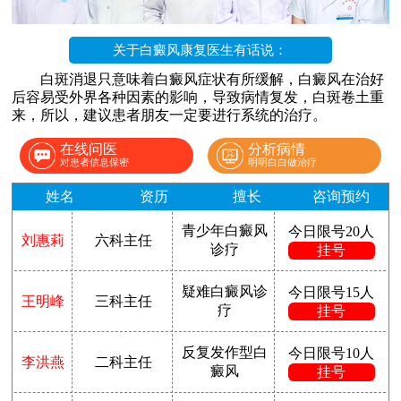
关于白癜风康复医生有话说：
白斑消退只意味着白癜风症状有所缓解，白癜风在治好
后容易受外界各种因素的影响，导致病情复发，白斑卷土重
来，所以，建议患者朋友一定要进行系统的治疗。
在线问医
分析病情
对患者信息保密
明明白白做治疗
姓名
资历
擅长
咨询预约
青少年白癜风
今日限号20人
刘惠莉
六科主任
诊疗
挂号
疑难白癜风诊
今日限号15人
王明峰
三科主任
疗
挂号
反复发作型白
今日限号10人
李洪燕
二科主任
癜风
挂号