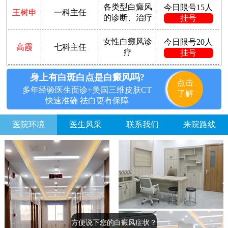
各类型白癜风
今日限号15人
王树申
一科主任
的诊断、治疗
挂号
女性白癜风诊
今日限号20人
高霞
七科主任
疗
挂号
身上有白斑白点是白癜风吗?
点击
多年经验医生面诊+美国三维皮肤CT
了解
快速准确 祛白更有保障
医院环境
医生风采
联系我们
来院路线
方便说下您的白癜风症状？