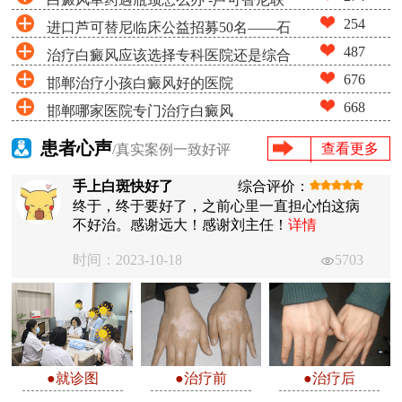
254
进口芦可替尼临床公益招募50名——石
合光疗，让难治部位"跟上来"
487
治疗白癜风应该选择专科医院还是综合
家庄远大第5届青少年白癜风复色夏令营启动
676
邯郸治疗小孩白癜风好的医院
医院
668
邯郸哪家医院专门治疗白癜风
患者心声
查看更多
/真实案例一致好评
手上白斑快好了
综合评价：
终于，终于要好了，之前心里一直担心怕这病
不好治。感谢远大！感谢刘主任！
详情
时间：2023-10-18
5703
●就诊图
●治疗前
●治疗后