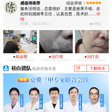
感值得推荐
综合评价：
服务没得说，态度很好，主要是效果不错。在
此特别感谢李主任，认真负责，医术好……
详
情
时间：2023-09-12
4904
●就诊图
●治疗前
●治疗后
祛白团队
了解医生
/临床经验丰富