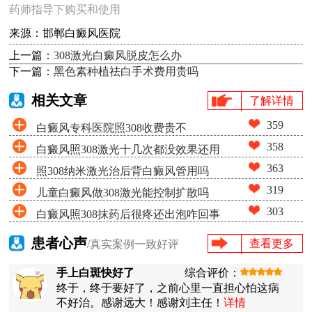
药师指导下购买和使用
来源：邯郸白癜风医院
上一篇：
308激光白癜风脱皮怎么办
下一篇：
黑色素种植祛白手术费用贵吗
相关文章
了解详情
359
白癜风专科医院照308收费贵不
358
白癜风照308激光十几次都没效果还用
363
照308纳米激光治后背白癜风管用吗
照吗
319
儿童白癜风做308激光能控制扩散吗
303
白癜风照308抹药后很疼还出泡咋回事
患者心声
查看更多
/真实案例一致好评
手上白斑快好了
综合评价：
终于，终于要好了，之前心里一直担心怕这病
不好治。感谢远大！感谢刘主任！
详情