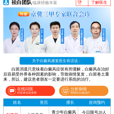
祛白团队
了解医生
/临床经验丰富
关于白癜风康复医生有话说：
白斑消退只意味着白癜风症状有所缓解，白癜风在治好
后容易受外界各种因素的影响，导致病情复发，白斑卷土重
来，所以，建议患者朋友一定要进行系统的治疗。
在线问医
分析病情
对患者信息保密
明明白白做治疗
姓名
资历
擅长
咨询预约
青少年白癜风
今日限号20人