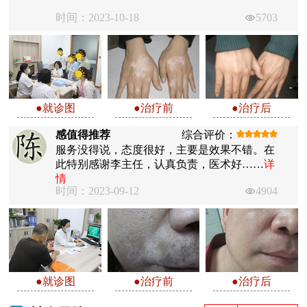
时间：2023-10-18
5703
●就诊图
●治疗前
●治疗后
感值得推荐
综合评价：
服务没得说，态度很好，主要是效果不错。在
此特别感谢李主任，认真负责，医术好……
详
情
时间：2023-09-12
4904
●就诊图
●治疗前
●治疗后