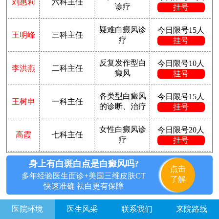
刘惠莉
六科主任
诊疗
挂号
疑难白癜风诊
今日限号15人
王明峰
三科主任
疗
挂号
反复发作型白
今日限号10人
李洪燕
二科主任
癜风
挂号
各类型白癜风
今日限号15人
王树申
一科主任
的诊断、治疗
挂号
女性白癜风诊
今日限号20人
高霞
七科主任
疗
挂号
身上有白斑白点是白癜风吗?
点击
多年经验医生面诊+美国三维皮肤CT
了解
快速准确 祛白更有保障
医院环境
医生风采
联系我们
来院路线