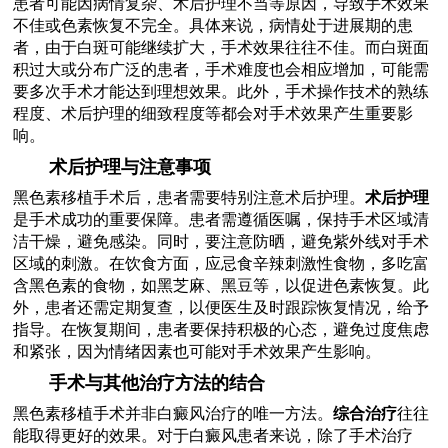
患者可能因病情复杂、术后护理不当等原因，导致手术效果
不佳或色素恢复不完全。具体来说，病情处于进展期的患
者，由于白斑可能继续扩大，手术效果往往不佳。而白斑面
积过大或分布广泛的患者，手术难度也会相应增加，可能需
要多次手术才能达到理想效果。此外，手术操作技术的熟练
程度、术后护理的细致程度等都会对手术效果产生重要影
响。
术后护理与注意事项
黑色素移植手术后，患者需要特别注意术后护理。
术后护理
是手术成功的重要保障。患者需遵循医嘱，保持手术区域清
洁干燥，避免感染。同时，要注意防晒，避免紫外线对手术
区域的刺激。在饮食方面，应忌食辛辣刺激性食物，多吃富
含黑色素的食物，如黑芝麻、黑豆等，以促进色素恢复。此
外，患者还需定期复查，以便医生及时跟踪恢复情况，给予
指导。在恢复期间，患者要保持积极的心态，避免过度焦虑
和紧张，因为情绪因素也可能对手术效果产生影响。
手术与其他治疗方法的结合
黑色素移植手术并非白癜风治疗的唯一方法。
综合治疗
往往
能取得更好的效果。对于白癜风患者来说，除了手术治疗